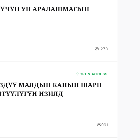
 ҮЧҮН УН АРАЛАШМАСЫН
1273
OPEN ACCESS
ҮЗДҮҮ МАЛДЫН КАНЫН ШАРП
ҮЛҮГҮНӨ ИЗИЛДӨӨ
991