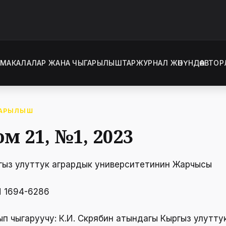
Т
МАКАЛАЛАР ЖАНА ЧЫГАРЫЛЫШТАР
ЖУРНАЛ ЖӨНҮНДӨ
АВТОР
АРЫЛЫШ
ом 21, №1, 2023
гыз улуттук агрардык университетинин Жарчысы
N 1694-6286
ып чыгаруучу: К.И. Скрябин атындагы Кыргыз улутту