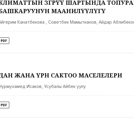
КЛИМАТТЫН ӨЗГӨРҮҮ ШАРТЫНДА ТОПУР
БАШКАРУУНУН МААНИЛҮҮЛҮГҮ
Айгерим Канатбекова
,
Советбек Мамытканов
,
Айдар Аблибеко
PDF
ДАН ЖАНА ҮРӨН САКТОО МАСЕЛЕЛЕРИ
Нурмухамед Исаков
,
Усубалы Айбек уулу
PDF