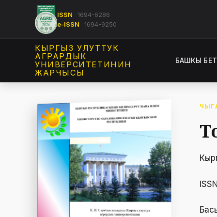
ISSN
1694-6286
e-ISSN
1694-9250
КЫРГЫЗ УЛУТТУК
АГРАРДЫК
БАШКЫ БЕ
УНИВЕРСИТЕТИНИН
ЖАРЧЫСЫ
ЧЫГ
Т
Кыр
ISS
Бас