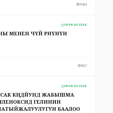
1083
OPEN ACCESS
НЫ МЕНЕН ЧҮЙ ӨРӨӨНҮНҮН
957
OPEN ACCESS
АК КӨӉДӨЙУНДӨ ЖАБЫШМА
ИЛЕНОКСИД ГЕЛИНИН
НАТЫЙЖАЛУУЛУГУН БААЛОО