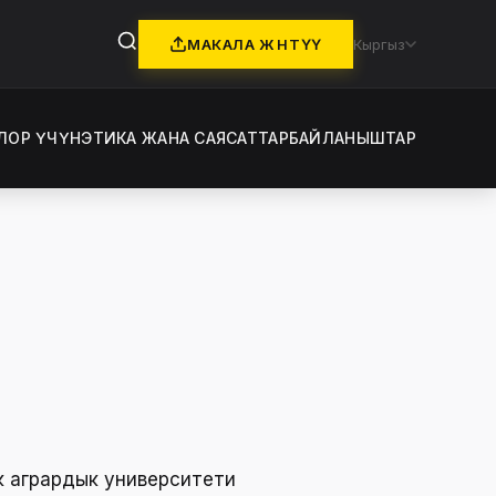
МАКАЛА ЖӨНӨТҮҮ
Кыргыз
ЛОР ҮЧҮН
ЭТИКА ЖАНА САЯСАТТАР
БАЙЛАНЫШТАР
к агрардык университети