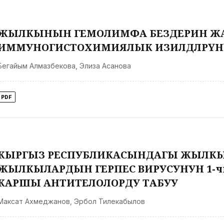
ЖЫЛКЫНЫН ГЕМОЛИМФА БЕЗДЕРИН ЖАН
ИММУНОГИСТОХИМИЯЛЫК ИЗИЛДӨӨЛӨРҮ
Бегайым Алмазбекова
,
Элиза Асанова
PDF
КЫРГЫЗ РЕСПУБЛИКАСЫНДАГЫ ЖЫЛК
ЖЫЛКЫЛАРДЫН ГЕРПЕС ВИРУСУНУН 1-чи
КАРШЫ АНТИТЕЛОЛОРДУ ТАБУУ
Максат Ахмеджанов
,
Эрбол Тилекабылов