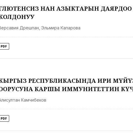
ГЛЮТЕНСИЗ НАН АЗЫКТАРЫН ДАЯРДОО
КОЛДОНУУ
Версавия Дрешпан
,
Эльмира Капарова
PDF
КЫРГЫЗ РЕСПУБЛИКАСЫНДА ИРИ МҮЙ
ООРУСУНА КАРШЫ ИММУНИТЕТТИН КҮЧТҮ
Алисултан Камчибеков
PDF