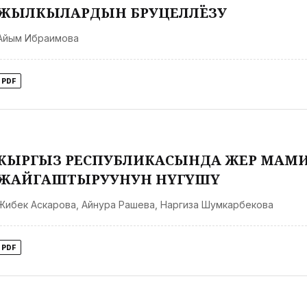
ЖЫЛКЫЛАРДЫН БРУЦЕЛЛЁЗУ
Айым Ибраимова
PDF
КЫРГЫЗ РЕСПУБЛИКАСЫНДА ЖЕР МАМИ
ЖАЙГАШТЫРУУНУН ӨНҮГҮШҮ
Жибек Аскарова
,
Айнура Рашева
,
Наргиза Шумкарбекова
PDF