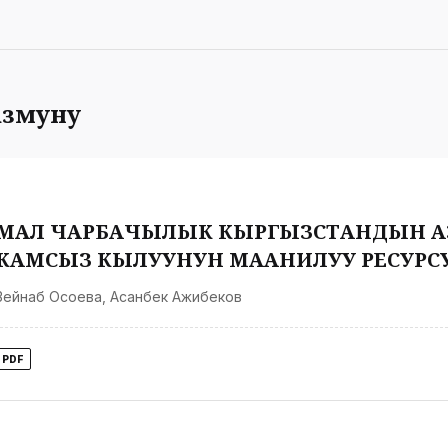
змуну
МАЛ ЧАРБАЧЫЛЫК КЫРГЫЗСТАНДЫН АЗ
КАМСЫЗ КЫЛУУНУН МААНИЛУУ РЕСУРС
Зейнаб Осоева
,
Асанбек Ажибеков
PDF