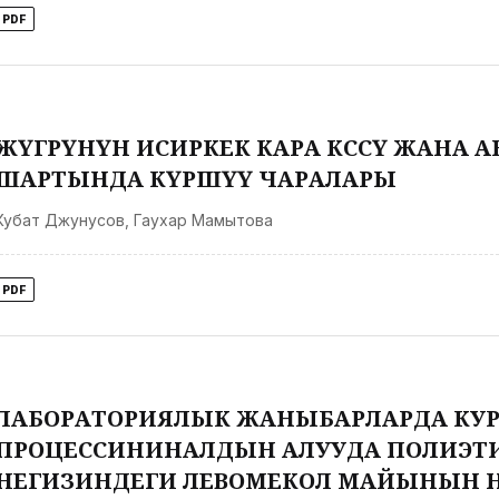
PDF
ЖҮГӨРҮНҮН ИСИРКЕК КАРА КӨСӨӨСҮ ЖАНА А
ШАРТЫНДА КҮРӨШҮҮ ЧАРАЛАРЫ
Кубат Джунусов
,
Гаухар Мамытова
PDF
ЛАБОРАТОРИЯЛЫК ЖАНЫБАРЛАРДА КУРС
ПРОЦЕССИНИНАЛДЫН АЛУУДА ПОЛИЭТ
НЕГИЗИНДЕГИ ЛЕВОМЕКОЛ МАЙЫНЫН 