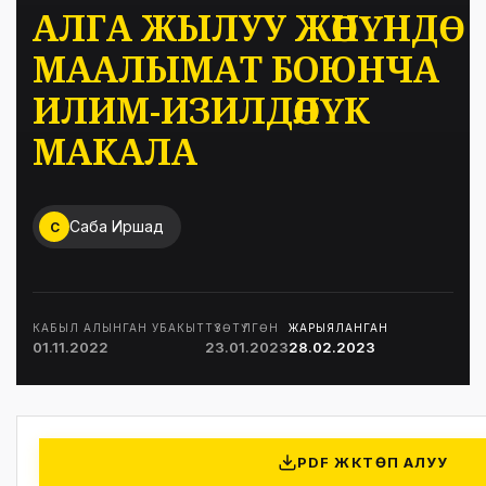
АЛГА ЖЫЛУУ ЖӨНҮНДӨ
МААЛЫМАТ БОЮНЧА
ИЛИМ-ИЗИЛДӨӨЛҮК
МАКАЛА
Саба Иршад
С
КАБЫЛ АЛЫНГАН УБАКЫТ
ТҮЗӨТҮЛГӨН
ЖАРЫЯЛАНГАН
01.11.2022
23.01.2023
28.02.2023
PDF ЖҮКТӨП АЛУУ