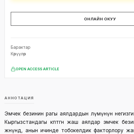
ОНЛАЙН ОКУУ
Барактар
Көрүүлөр
OPEN ACCESS ARTICLE
АННОТАЦИЯ
Эмчек безинин рагы аялдардын өлүмүнүн негизги
Кыргызстандагы көптөгөн жаш аялдар эмчек без
жөнүндө, анын ичинде тобокелдик факторлору жа