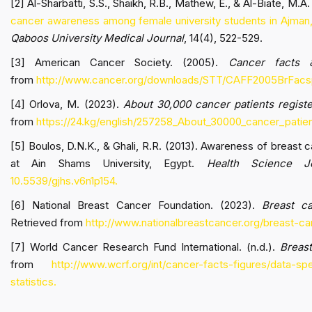
[2] Al-Sharbatti, S.S., Shaikh, R.B., Mathew, E., & Al-Biate, M.A.
cancer awareness among female university students in Ajman,
Qaboos University Medical Journal
, 14(4), 522-529.
[3] American Cancer Society. (2005).
Cancer facts 
from
http://www.cancer.org/downloads/STT/CAFF2005BrFacs
[4] Orlova, M. (2023).
About 30,000 cancer patients regist
from
https://24.kg/english/257258_About_30000_cancer_patien
[5] Boulos, D.N.K., & Ghali, R.R. (2013). Awareness of breas
at Ain Shams University, Egypt.
Health Science Jo
10.5539/gjhs.v6n1p154.
[6] National Breast Cancer Foundation. (2023).
Breast c
Retrieved from
http://www.nationalbreastcancer.org/breast-
[7] World Cancer Research Fund International. (n.d.).
Breast
from
http://www.wcrf.org/int/cancer-facts-figures/data-sp
statistics.