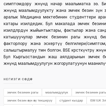
симптомдору жөнүндө начар маалыматка ээ. Б
жөнүндө маалымдуулукту жана эмчек безин өзүн ө
аралык Медицина мектебинин студенттери ара
катары изилдедик. Бул макалада эмчек безин
изилдөөлөрдүн жыйынтыктары, фактылар жана санд
катышуучулар эмчек безинин рагы жөнүндө би
факторлору жана эскертүү белгилери/симптом
салыштырмалуу төмөн болгон. BSE көрсөткүчтөрү жөнүндө 
Бул Кыргызстандын жаш аялдарынын эмчек б
жөнүндө маалымдуулугун жогорулатуунун маанилүүлү
НЕГИЗГИ СӨЗДӨР
эмчек безинин рагы
маалымдуулук
эмчек безинин раг
эмчек безин өзүн өзү текшерүү
студент кыздар
ISM IUK Э