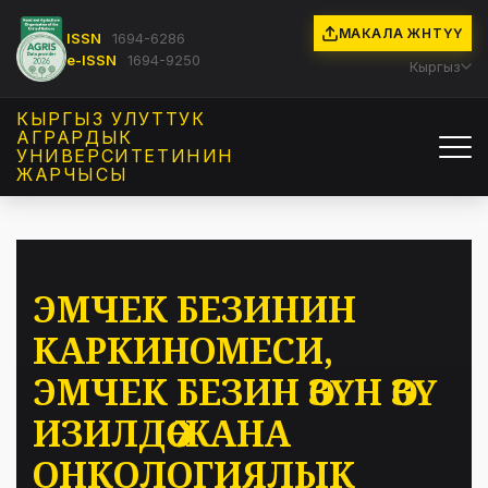
МАКАЛА ЖӨНӨТҮҮ
ISSN
1694-6286
e-ISSN
1694-9250
Кыргыз
КЫРГЫЗ УЛУТТУК
АГРАРДЫК
УНИВЕРСИТЕТИНИН
ЖАРЧЫСЫ
ЭМЧЕК БЕЗИНИН
КАРКИНОМЕСИ,
ЭМЧЕК БЕЗИН ӨЗҮН ӨЗҮ
ИЗИЛДӨӨ ЖАНА
ОНКОЛОГИЯЛЫК