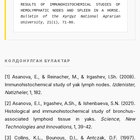
RESULTS OF IMMUNOHISTOCHEMICAL STUDIES OF
HEMOLYMPHATIC NODES AND SPLEEN IN A HORSE.
Bulletin of the Kyrgyz National Agrarian
University
, 21(1), 71-80.
КОЛДОНУЛГАН БУЛАКТАР
[1] Asanova, E., & Reinacher, M., & Irgashev, I.Sh. (2008).
Immunohistochemical study of yak lymph nodes.
Izdenister,
Natizheler,
1, 182.
[2] Asanova, E.I., Irgashev, A.Sh., & Ishenbaeva, S.N. (2021).
Histological and immunohistochemical study of bronchus-
associated lymphoid tissue in yaks.
Science, New
Technologies and Innovations,
1, 39-42.
[3] Collins, K.L., Bounous, D.I., & Antczak, D.F. (1997).