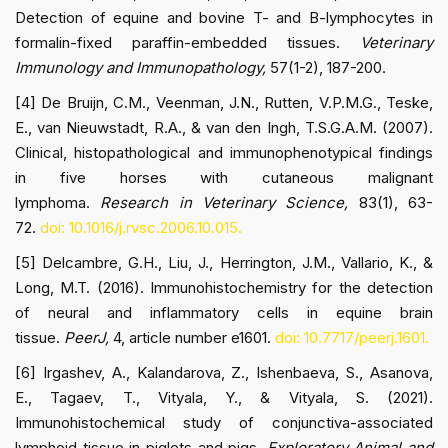
Detection of equine and bovine T- and B-lymphocytes in
formalin-fixed paraffin-embedded tissues.
Veterinary
Immunology and Immunopathology,
57(1-2), 187-200.
[4] De Bruijn, C.M., Veenman, J.N., Rutten, V.P.M.G., Teske,
E., van Nieuwstadt, R.A., & van den Ingh, T.S.G.A.M. (2007).
Clinical, histopathological and immunophenotypical findings
in five horses with cutaneous malignant
lymphoma.
Research in Veterinary Science,
83(1), 63-
72.
doi: 10.1016/j.rvsc.2006.10.015.
[5] Delcambre, G.H., Liu, J., Herrington, J.M., Vallario, K., &
Long, M.T. (2016). Immunohistochemistry for the detection
of neural and inflammatory cells in equine brain
tissue.
PeerJ,
4, article number e1601.
doi: 10.7717/peerj.1601.
[6] Irgashev, A., Kalandarova, Z., Ishenbaeva, S., Asanova,
E., Tagaev, T., Vityala, Y., & Vityala, S. (2021).
Immunohistochemical study of conjunctiva-associated
lymphoid tissue in piglets and pigs.
Exploratory Animal and