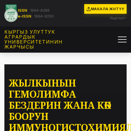
МАКАЛА ЖӨНӨТҮҮ
ISSN
1694-6286
e-ISSN
1694-9250
Кыргыз
КЫРГЫЗ УЛУТТУК
АГРАРДЫК
УНИВЕРСИТЕТИНИН
ЖАРЧЫСЫ
ЖЫЛКЫНЫН
ГЕМОЛИМФА
БЕЗДЕРИН ЖАНА КӨК
БООРУН
ИММУНОГИСТОХИМИЯ