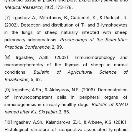
Medical Research,
11(2), 173-178.
[7] Irgashev, A., Mitrofanov, B., Gutberlet, K., & Rudolph, R.
(2002). Detection and distribution of T- and B-lymphocytes
in the lungs of sheep naturally infected with sheep
pulmonary adenomatosis.
Proceedings of the Scientific-
Practical Conference,
2, 89.
[8] Irgashev, A.Sh. (2002). Immunomorphology and
micromorphometry of the thymus of sheep in normal
conditions.
Bulletin of Agricultural Science of
Kazakhstan,
5, 62.
[9] Irgashev, A.Sh., & Aldayarov, N.S. (2006). Demonstration
of immunocompetent cells in peripheral organs of
immunogenesis in clinically healthy dogs.
Bulletin of KNAU
named after K.I. Skryabin,
2, 85.
[10] Irgashev, A.Sh., Kalandarova, Z.K., & Arbaev, K.S. (2016).
Histological structure of conjunctiva-associated lymphoid