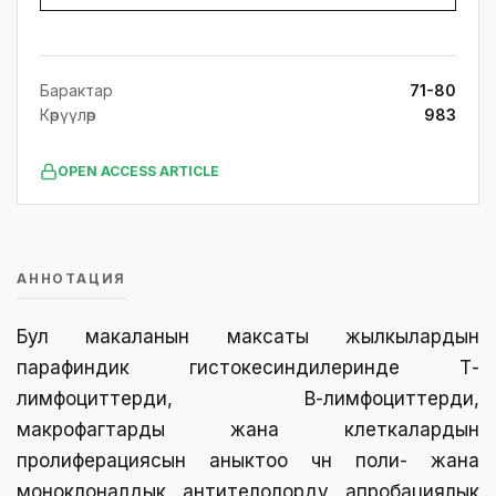
Барактар
71-80
Көрүүлөр
983
OPEN ACCESS ARTICLE
АННОТАЦИЯ
Бул макаланын максаты жылкылардын
парафиндик гистокесиндилеринде Т-
лимфоциттерди, В-лимфоциттерди,
макрофагтарды жана клеткалардын
пролиферациясын аныктоо үчүн поли- жана
моноклоналдык антителолорду апробациялык