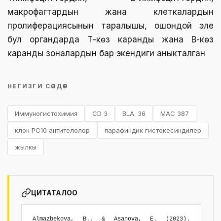
макрофагтардын жана клеткалардын
пролиферациясынын таралышы, ошондой эле
бул органдарда Т-көз каранды жана В-көз
каранды зоналардын бар экендиги аныкталган
НЕГИЗГИ СӨЗДӨР
Иммуногистохимия
CD 3
BLA. 36
MAC 387
клон PC10 антителолор
парафиндик гистокесиндилер
жылкы
ЦИТАТАЛОО
Almazbekova, B., & Asanova, E. (2023).