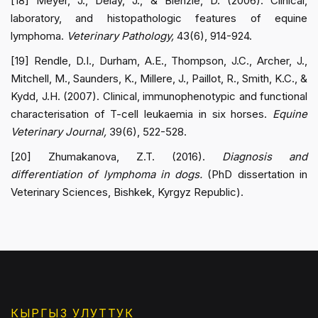
[18] Meyer, J., Delay, J., & Bienzle, D. (2006). Clinical,
laboratory, and histopathologic features of equine
lymphoma.
Veterinary Pathology,
43(6), 914-924.
[19] Rendle, D.I., Durham, A.E., Thompson, J.C., Archer, J.,
Mitchell, M., Saunders, K., Millere, J., Paillot, R., Smith, K.C., &
Kydd, J.H. (2007). Clinical, immunophenotypic and functional
characterisation of T-cell leukaemia in six horses.
Equine
Veterinary Journal,
39(6), 522-528.
[20] Zhumakanova, Z.T. (2016).
Diagnosis and
differentiation of lymphoma in dogs.
(PhD dissertation in
Veterinary Sciences, Bishkek, Kyrgyz Republic).
КЫРГЫЗ УЛУТТУК