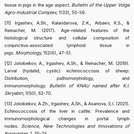
tissue in pigs in the age aspect.
Bulletin of the Upper Volga
Agro-Industrial Complex
, 1(33), 55-59.
[11] Irgashev, A.Sh., Kalandarova, Z.K., Arbaev, K.S., &
Reinacher, M. (2017). Age-related features of the
histological structure and cellular composition of
conjunctiva-associated lymphoid tissue in
pigs.
Morphology,
152(6), 47-51.
[12] Joloibekov, A., Irgashev, A.Sh., & Reinacher, M. (2019).
Larval (hydatid, cystic) echinococcosis of sheep:
Distribution, pathomorphology, and
immunomorphology.
Bulletin of KNAU named after K.I.
Skryabin
, 1(50), 62-70.
[13] Joloibekov, A.Zh., Irgashev, A.Sh., & Asanova, E.I. (2021).
Echinococcosis of the liver in cattle: Prevalence and
immunomorphological changes in portal lymph
nodes.
Science, New Technologies and Innovations of
Kyrgyzstan,
1, 70-74.