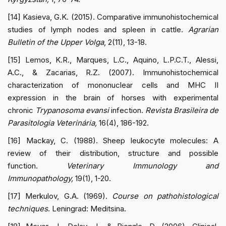
[14] Kasieva, G.K. (2015). Comparative immunohistochemical
studies of lymph nodes and spleen in cattle.
Agrarian
Bulletin of the Upper Volga
, 2(11), 13-18.
[15] Lemos, K.R., Marques, L.C., Aquino, L.P.C.T., Alessi,
A.C., & Zacarias, R.Z. (2007). Immunohistochemical
characterization of mononuclear cells and MHC II
expression in the brain of horses with experimental
chronic
Trypanosoma evansi
infection.
Revista Brasileira de
Parasitologia Veterinária,
16(4), 186-192.
[16] Mackay, C. (1988). Sheep leukocyte molecules: A
review of their distribution, structure and possible
function.
Veterinary Immunology and
Immunopathology,
19(1), 1-20.
[17] Merkulov, G.A. (1969).
Course on pathohistological
techniques
. Leningrad: Meditsina.