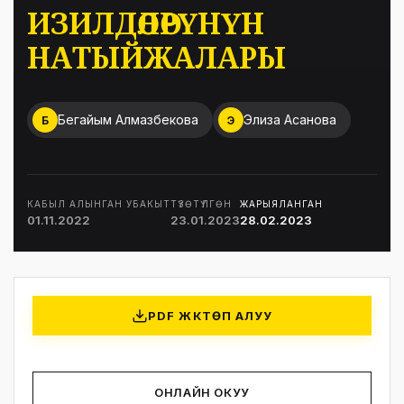
ИЗИЛДӨӨЛӨРҮНҮН
НАТЫЙЖАЛАРЫ
Бегайым Алмазбекова
Элиза Асанова
Б
Э
КАБЫЛ АЛЫНГАН УБАКЫТ
ТҮЗӨТҮЛГӨН
ЖАРЫЯЛАНГАН
01.11.2022
23.01.2023
28.02.2023
PDF ЖҮКТӨП АЛУУ
ОНЛАЙН ОКУУ