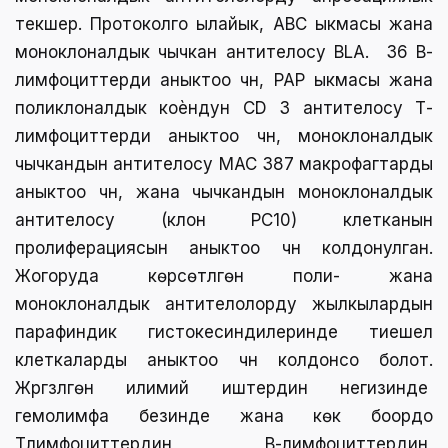
текшерүү. Протоколго ылайык, ABC ыкмасы жана
моноклоналдык чычкан антителосу BLA. 36 В-
лимфоциттерди аныктоо үчүн, PAP ыкмасы жана
поликлоналдык коѐндун CD 3 антителосу Т-
лимфоциттерди аныктоо үчүн, моноклоналдык
чычкандын антителосу MAC 387 макрофагтарды
аныктоо үчүн, жана чычкандын моноклоналдык
антителосу (клон PC10) клетканын
пролиферациясын аныктоо үчүн колдонулган.
Жогоруда көрсөтүлгөн поли- жана
моноклоналдык антителолорду жылкылардын
парафиндик гистокесиндилеринде тиешелүү
клеткаларды аныктоо үчүн колдонсо болот.
Жүргүзүлгөн илимий иштердин негизинде
гемолимфа безинде жана көк боордо
Тлимфоциттердин, В-лимфоциттердин,