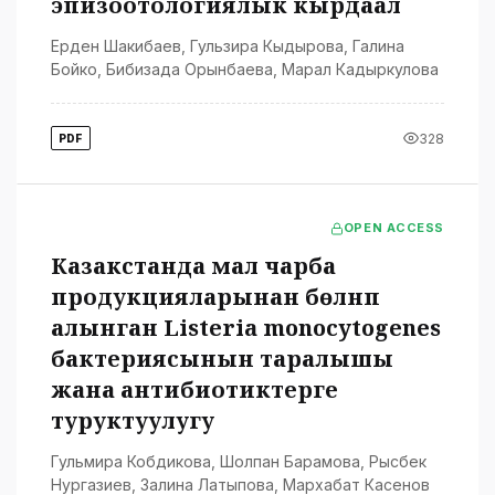
эпизоотологиялык кырдаал
Ерден Шакибаев
,
Гульзира Кыдырова
,
Галина
Бойко
,
Бибизада Орынбаева
,
Марал Кадыркулова
328
PDF
OPEN ACCESS
Казакстанда мал чарба
продукцияларынан бөлүнүп
алынган Listeria monocytogenes
бактериясынын таралышы
жана антибиотиктерге
туруктуулугу
Гульмира Кобдикова
,
Шолпан Барамова
,
Рысбек
Нургазиев
,
Залина Латыпова
,
Мархабат Касенов