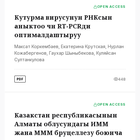
OPEN ACCESS
Кутурма вирусунун РНКсын
аныктоо үчүн RT-PCRди
оптималдаштыруу
Максат Коркембаев
,
Екатерина Крутская
,
Нурлан
Кожабергенов
,
Гаухар Шыныбекова
,
Куляйсан
Султанкулова
448
PDF
OPEN ACCESS
Казакстан республикасынын
Алматы облусундагы ИММ
жана МММ бруцеллезу боюнча