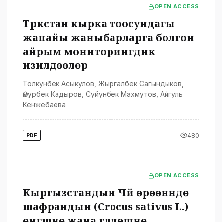
OPEN ACCESS
Түркстан кырка тоосундагы
жапайы жаныбарларга болгон
айрым мониторингдик
изилдөөлөр
Толкунбек Асыкулов
,
Жыргалбек Сагындыков
,
Өмурбек Кадыров
,
Сүйүнбек Махмутов
,
Айгуль
Кенжебаева
480
PDF
OPEN ACCESS
Кыргызстандын Чүй өрөөнүндө
шафрандын (Crocus sativus L.)
өнүгүшүнө жана гүлдөшүнө