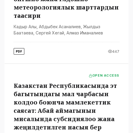
метеорологиялык шарттардын
таасири
Кадыр Алы
,
Абдыбек Асаналиев
,
Жылдыз
Баатаева
,
Сергей Хегай
,
Алмаз Иманалиев
447
PDF
OPEN ACCESS
Казакстан Республикасында эт
багытындагы мал чарбасын
колдоо боюнча мамлекеттик
саясат: Абай аймагынын
мисалында субсидиялоо жана
жеңилдетилген насыя берүү