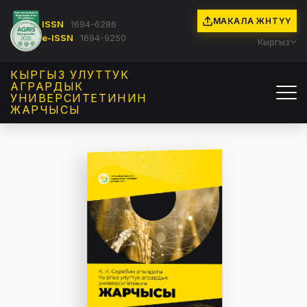
МАКАЛА ЖӨНӨТҮҮ
ISSN
1694-6286
e-ISSN
1694-9250
Кыргыз
КЫРГЫЗ УЛУТТУК
АГРАРДЫК
УНИВЕРСИТЕТИНИН
ЖАРЧЫСЫ