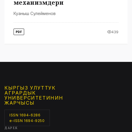
механизмдери
Куаныш Сулейменов
439
PDF
КЫРГЫЗ УЛУТТУК
АГРАРДЫК
УНИВЕРСИТЕТИНИН
ЖАРЧЫСЫ
ISSN 1694-6286
e-ISSN 1694-9250
ДАРЕК