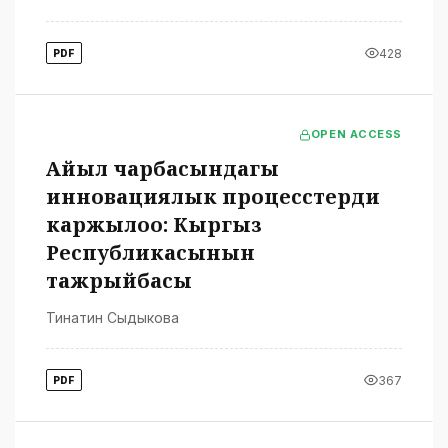
428
PDF
OPEN ACCESS
Айыл чарбасындагы
инновациялык процесстерди
каржылоо: Кыргыз
Республикасынын
тажрыйбасы
Тинатин Сыдыкова
367
PDF