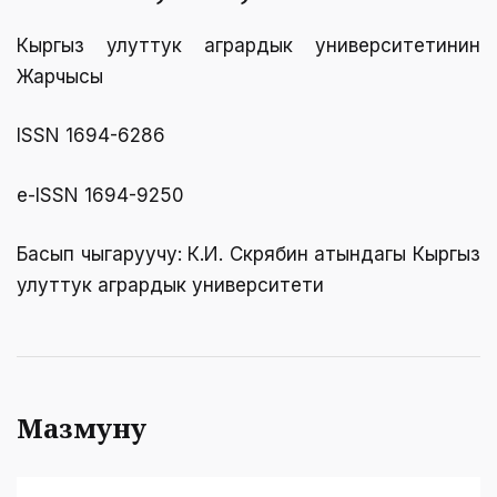
Кыргыз улуттук агрардык университетинин
Жарчысы
ISSN 1694-6286
е-ISSN 1694-9250
Басып чыгаруучу: К.И. Скрябин атындагы Кыргыз
улуттук агрардык университети
Мазмуну