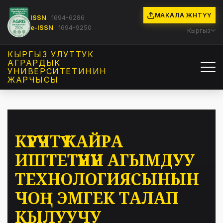
МАКАЛА ЖӨНӨТҮҮ
ISSN
1694-6286
e-ISSN
1694-9250
Кыргыз
КЫРГЫЗ УЛУТТУК
АГРАРДЫК
УНИВЕРСИТЕТИНИН
ЖАРЧЫСЫ
КҮРҮЧТҮ КАЙРА
ИШТЕТҮҮНҮН АГЫМДУУ
ТЕХНОЛОГИЯСЫНЫН
ЧОҢ ЭМГЕК ТАЛАП
КЫЛУУЧУ