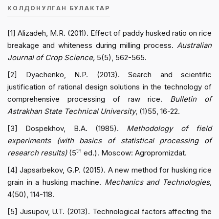
КОЛДОНУЛГАН БУЛАКТАР
[1] Alizadeh, M.R. (2011). Effect of paddy husked ratio on rice
breakage and whiteness during milling process.
Australian
Journal of Crop Science,
5(5), 562-565.
[2] Dyachenko, N.P. (2013). Search and scientific
justification of rational design solutions in the technology of
comprehensive processing of raw rice.
Bulletin of
Astrakhan State Technical University
, (1)55, 16-22.
[3] Dospekhov, B.A. (1985).
Methodology of field
experiments (with basics of statistical processing of
th
research results)
(5
ed.). Moscow: Agropromizdat.
[4] Japsarbekov, G.P. (2015). A new method for husking rice
grain in a husking machine.
Mechanics and Technologies
,
4(50), 114-118.
[5] Jusupov, U.T. (2013). Technological factors affecting the