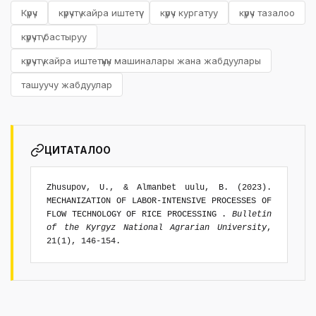
Күрүч
күрүчтү кайра иштетүү
күрүч кургатуу
күрүч тазалоо
күрүчтү бастыруу
күрүчтү кайра иштетүүнүн машиналары жана жабдуулары
ташуучу жабдуулар
ЦИТАТАЛОО
Zhusupov, U., & Almanbet uulu, B. (2023).
MECHANIZATION OF LABOR-INTENSIVE PROCESSES OF
FLOW TECHNOLOGY OF RICE PROCESSING .
Bulletin
of the Kyrgyz National Agrarian University
,
21(1), 146-154.