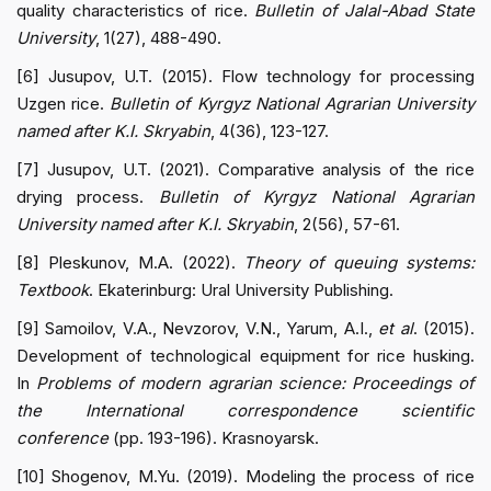
quality characteristics of rice.
Bulletin of Jalal-Abad State
University
, 1(27), 488-490.
[6] Jusupov, U.T. (2015). Flow technology for processing
Uzgen rice.
Bulletin of Kyrgyz National Agrarian University
named after K.I. Skryabin
, 4(36), 123-127.
[7] Jusupov, U.T. (2021). Comparative analysis of the rice
drying process.
Bulletin of Kyrgyz National Agrarian
University named after K.I. Skryabin
, 2(56), 57-61.
[8] Pleskunov, M.A. (2022).
Theory of queuing systems:
Textbook
. Ekaterinburg: Ural University Publishing.
[9] Samoilov, V.A., Nevzorov, V.N., Yarum, A.I.,
et al
. (2015).
Development of technological equipment for rice husking.
In
Problems of modern agrarian science: Proceedings of
the International correspondence scientific
conference
(pp. 193-196). Krasnoyarsk.
[10] Shogenov, M.Yu. (2019). Modeling the process of rice