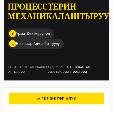
ПРОЦЕССТЕРИН
МЕХАНИКАЛАШТЫРУУ
Урматбек Жусупов
У
Бекназар Алманбет уулу
Б
КАБЫЛ АЛЫНГАН УБАКЫТ
ТҮЗӨТҮЛГӨН
ЖАРЫЯЛАНГАН
01.11.2022
23.01.2023
28.02.2023
PDF ЖҮКТӨП АЛУУ