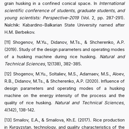
grain husking in a confined conical space. In
International
scientific conference of students, graduate students, and
young scientists: Perspective-2019
(Vol. 2, pp. 287-291).
Nalchik: Kabardino-Balkarian State University named after
H.M. Berbekov.
[11] Shogenov, M.Yu., Didanov, M.Ts., & Shcherenko, A.P.
(2019). Study of the design parameters and operating modes
of a husking machine during rice husking.
Natural and
Technical Sciences
, 12(138), 382-385.
[12] Shogenov, M.Yu., Soltaliev, M.S., Adamaev, M.S., Aloev,
R.B., Didanov, M.Ts., & Shcherenko, A.P. (2020). Influence of
design parameters and operating modes of a husking
machine on the energy intensity of the process and the
quality of rice husking.
Natural and Technical Sciences
,
4(142), 138-142.
[13] Smailov, E.A., & Smailova, Kh.E. (2017). Rice production
in Kyrgyzstan, technology, and quality characteristics of the