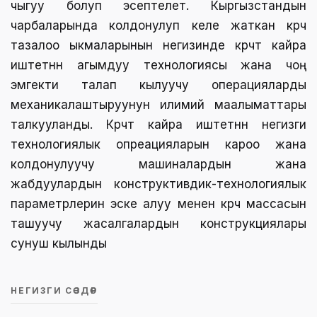
чыгуу болуп эсептелет. Кыргызстандын
чарбаларында колдонулуп келе жаткан күрүч
тазалоо ыкмаларынын негизинде күрүчтү кайра
иштетүүнүн агымдуу технологиясы жана чоң
эмгекти талап кылуучу операцияларды
механикалаштыруунун илимий маалыматтары
талкууланды. Күрүчтү кайра иштетүүнүн негизги
технологиялык опреацияларын кароо жана
колдонулуучу машиналардын жана
жабдуулардын конструктивдик-технологиялык
параметрлерин эске алуу менен күрүч массасын
ташуучу жасалгалардын конструкциялары
сунуш кылынды
НЕГИЗГИ СӨЗДӨР