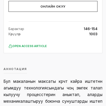
ОНЛАЙН ОКУУ
Барактар
146-154
Көрүүлөр
1003
OPEN ACCESS ARTICLE
АННОТАЦИЯ
Бул макаланын максаты күрүчтү кайра иштетүүнүн
агымдуу технологиясындагы чоң эмгек талап
кылуучу процесстерин аныктап, аларды
механикалаштыруу боюнча сунуштарды иштеп