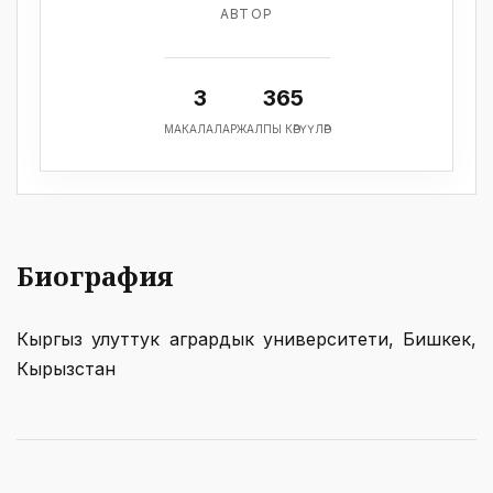
АВТОР
3
365
МАКАЛАЛАР
ЖАЛПЫ КӨРҮҮЛӨР
Биография
Кыргыз улуттук агрардык университети, Бишкек,
Кырызстан