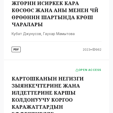
ЖҮГӨРҮНҮН ИСИРКЕК КАРА
КӨСӨӨСҮ ЖАНА АНЫ МЕНЕН ЧҮЙ
ӨРӨӨНҮНҮН ШАРТЫНДА КҮРӨШҮҮ
ЧАРАЛАРЫ
Кубат Джунусов
,
Гаухар Мамытова
2023
•
962
PDF
OPEN ACCESS
КАРТОШКАНЫН НЕГИЗГИ
ЗЫЯНКЕЧТЕРИНЕ ЖАНА
ИЛДЕТТЕРИНЕ КАРШЫ
КОЛДОНУУЧУ КОРГОО
КАРАЖАТТАРДЫН