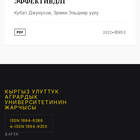
ЭФФЕКТИВДҮҮЛҮГҮ
Кубат Джунусов
,
Эрмек Эльдияр уулу
2022
•
853
PDF
КЫРГЫЗ УЛУТТУК
АГРАРДЫК
УНИВЕРСИТЕТИНИН
ЖАРЧЫСЫ
ISSN 1694-6286
e-ISSN 1694-9250
ДАРЕК