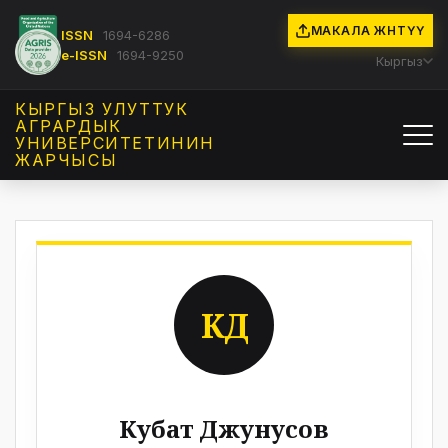
МАКАЛА ЖӨНӨТҮҮ
ISSN
1694-6286
e-ISSN
1694-9250
Кыргыз
КЫРГЫЗ УЛУТТУК
АГРАРДЫК
УНИВЕРСИТЕТИНИН
ЖАРЧЫСЫ
КД
Кубат Джунусов