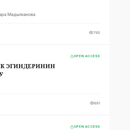
ара Мадылканова
790
OPEN ACCESS
ҮК ЭГИНДЕРИНИН
У
691
OPEN ACCESS