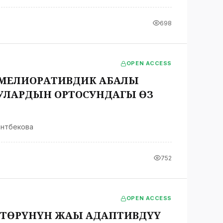
698
OPEN ACCESS
 МЕЛИОРАТИВДИК АБАЛЫ
УЛАРДЫН ОРТОСУНДАГЫ ӨЗ
антбекова
752
OPEN ACCESS
ТӨРҮНҮН ЖАҢЫ АДАПТИВДҮҮ