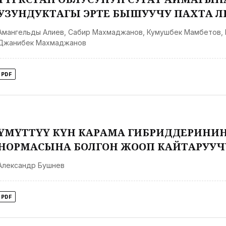
УЗУНДУКТАГЫ ЭРТЕ БЫШУУЧУ ПАХТА 
Амангельды Алиев
,
Сабир Махмаджанов
,
Кумушбек Мамбетов
,
Джанибек Махмаджанов
PDF
ҮМҮТТҮҮ КҮН КАРАМА ГИБРИДДЕРИНИН
НОРМАСЫНА БОЛГОН ЖООП КАЙТАРУУЧ
Александр Бушнев
PDF