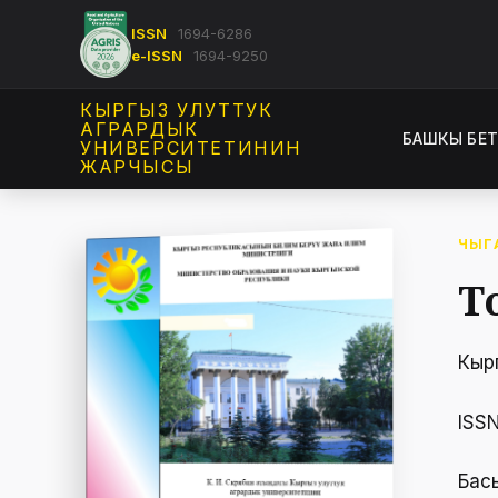
ISSN
1694-6286
e-ISSN
1694-9250
КЫРГЫЗ УЛУТТУК
АГРАРДЫК
БАШКЫ БЕ
УНИВЕРСИТЕТИНИН
ЖАРЧЫСЫ
ЧЫГ
Т
Кыр
ISS
Бас