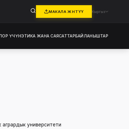
МАКАЛА ЖӨНӨТҮҮ
Кыргыз
ЛОР ҮЧҮН
ЭТИКА ЖАНА САЯСАТТАР
БАЙЛАНЫШТАР
к агрардык университети