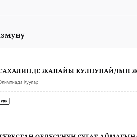
змуну
САХАЛИНДЕ ЖАПАЙЫ КУЛПУНАЙДЫН ЖА
Олимпиада Куулар
PDF
ТҮРКСТАН ОБЛУСУНУН СУГАТ АЙМАГЫН