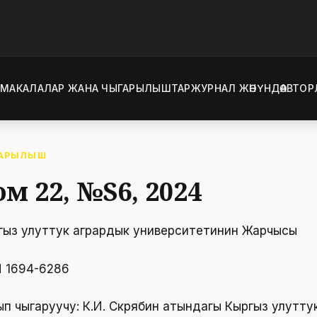
Т
МАКАЛАЛАР ЖАНА ЧЫГАРЫЛЫШТАР
ЖУРНАЛ ЖӨНҮНДӨ
АВТОР
АРЫЛЫШ
ом 22, №S6, 2024
гыз улуттук агрардык университетинин Жарчысы
N 1694-6286
ып чыгаруучу: К.И. Скрябин атындагы Кыргыз улутту