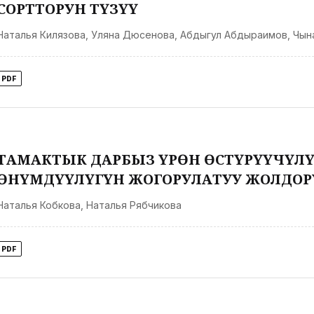
СОРТТОРУН ТҮЗҮҮ
Наталья Килязова
,
Уляна Дюсенова
,
Абдыгул Абдыраимов
,
Чын
PDF
ТАМАКТЫК ДАРБЫЗ ҮРӨН ӨСТҮРҮҮЧҮЛ
ӨНҮМДҮҮЛҮГҮН ЖОГОРУЛАТУУ ЖОЛДОР
Наталья Кобкова
,
Наталья Рябчикова
PDF