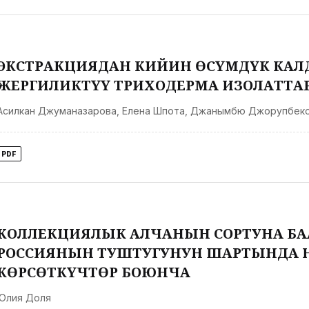
ЭКСТРАКЦИЯДАН КИЙИН ӨСҮМДҮК КАЛ
ЖЕРГИЛИКТҮҮ ТРИХОДЕРМА ИЗОЛАТТА
Асилкан Джуманазарова
,
Елена Шпота
,
Джанымбю Джорупбек
PDF
КОЛЛЕКЦИЯЛЫК АЛЧАНЫН СОРТУНА БАА Б
РОССИЯНЫН ТУШТУГУНУН ШАРТЫНДА 
КӨРСӨТКҮЧТӨР БОЮНЧА
Юлия Доля