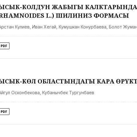
ЫСЫК-КОЛДУН ЖАБЫГЫ КАЛКТАРЫНДА
RHAMNOIDES L.) ШИЛИНИЗ ФОРМАСЫ
Арстан Кулиев
,
Иван Хегай
,
Кумушкан Конурбаева
,
Болот Жума
PDF
ЫСЫК-КӨЛ ОБЛАСТЫНДАГЫ КАРА ӨРҮКТ
Айгул Осконбекова
,
Кубанычбек Тургунбаев
PDF