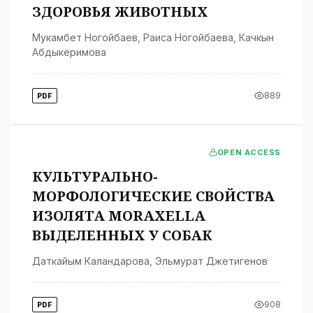
ЗДОРОВЬЯ ЖИВОТНЫХ
Мукамбет Ногойбаев
,
Раиса Ногойбаева
,
Качкын
Абдыкеримова
889
PDF
OPEN ACCESS
КУЛЬТУРАЛЬНО-
МОРФОЛОГИЧЕСКИЕ СВОЙСТВА
ИЗОЛЯТА MORAXELLA
ВЫДЕЛЕННЫХ У СОБАК
Даткайым Каландарова
,
Эльмурат Джетигенов
908
PDF