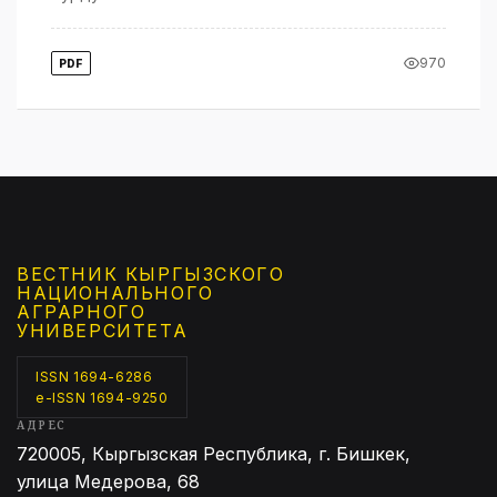
970
PDF
ВЕСТНИК КЫРГЫЗCКОГО
НАЦИОНАЛЬНОГО
АГРАРНОГО
УНИВЕРСИТЕТА
ISSN 1694-6286
e-ISSN 1694-9250
АДРЕС
720005, Кыргызская Республика, г. Бишкек,
улица Медерова, 68