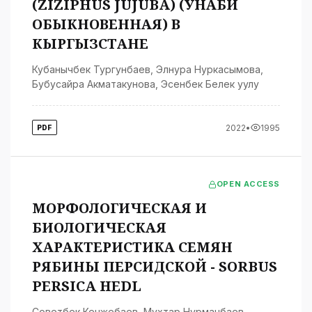
(ZIZIPHUS JUJUBA) (УНАБИ
ОБЫКНОВЕННАЯ) В
КЫРГЫЗСТАНЕ
Кубанычбек Тургунбаев
,
Элнура Нуркасымова
,
Бубусайра Акматакунова
,
Эсенбек Белек уулу
2022
•
1995
PDF
OPEN ACCESS
МОРФОЛОГИЧЕСКАЯ И
БИОЛОГИЧЕСКАЯ
ХАРАКТЕРИСТИКА СЕМЯН
РЯБИНЫ ПЕРСИДСКОЙ - SORBUS
PERSICA HEDL
Советбек Кенжебаев
,
Мухтар Нурманбаев
,