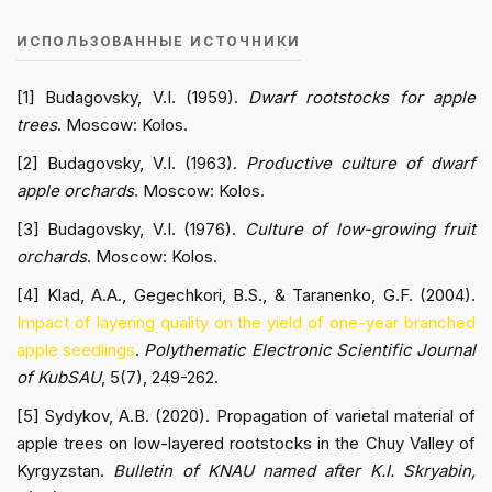
ИСПОЛЬЗОВАННЫЕ ИСТОЧНИКИ
[1] Budagovsky, V.I. (1959).
Dwarf rootstocks for apple
trees
. Moscow: Kolos.
[2] Budagovsky, V.I. (1963).
Productive culture of dwarf
apple orchards
. Moscow: Kolos.
[3] Budagovsky, V.I. (1976).
Culture of low-growing fruit
orchards
. Moscow: Kolos.
[4] Klad, A.A., Gegechkori, B.S., & Taranenko, G.F. (2004).
Impact of layering quality on the yield of one-year branched
apple seedlings
.
Polythematic Electronic Scientific Journal
of KubSAU
, 5(7), 249-262.
[5] Sydykov, A.B. (2020). Propagation of varietal material of
apple trees on low-layered rootstocks in the Chuy Valley of
Kyrgyzstan.
Bulletin of KNAU named after K.I. Skryabin,