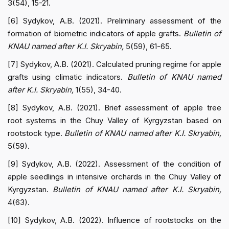
3(54), 15-21.
[6] Sydykov, A.B. (2021). Preliminary assessment of the
formation of biometric indicators of apple grafts.
Bulletin of
KNAU named after K.I. Skryabin,
5(59), 61-65.
[7] Sydykov, A.B. (2021). Calculated pruning regime for apple
grafts using climatic indicators.
Bulletin of KNAU named
after K.I. Skryabin,
1(55), 34-40.
[8] Sydykov, A.B. (2021). Brief assessment of apple tree
root systems in the Chuy Valley of Kyrgyzstan based on
rootstock type.
Bulletin of KNAU named after K.I. Skryabin,
5(59).
[9] Sydykov, A.B. (2022). Assessment of the condition of
apple seedlings in intensive orchards in the Chuy Valley of
Kyrgyzstan.
Bulletin of KNAU named after K.I. Skryabin,
4(63).
[10] Sydykov, A.B. (2022). Influence of rootstocks on the