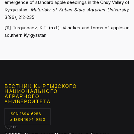
emergence of standard apple seedlings in the Chuy Valley of
Kyrgyzstan.
Materials of Kuban State Agrarian University,
3(96), 212-235.
[11] Turgunbaev, K.T. (n.d.). Varieties and forms of apples in
southern Kyrgyzstan.
ВЕСТНИК КЫРГЫЗCКОГО
НАЦИОНАЛЬНОГО
АГРАРНОГО
УНИВЕРСИТЕТА
ISSN 1694-6286
e-ISSN 1694-9250
АДРЕС