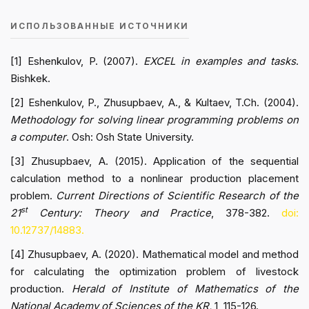
ИСПОЛЬЗОВАННЫЕ ИСТОЧНИКИ
[1] Eshenkulov, P. (2007).
EXCEL in examples and tasks
.
Bishkek.
[2] Eshenkulov, P., Zhusupbaev, A., & Kultaev, T.Ch. (2004).
Methodology for solving linear programming problems on
a computer
. Osh: Osh State University.
[3] Zhusupbaev, A. (2015). Application of the sequential
calculation method to a nonlinear production placement
problem.
Current Directions of Scientific Research of the
st
21
Century: Theory and Practice
, 378-382.
doi:
10.12737/14883.
[4] Zhusupbaev, A. (2020). Mathematical model and method
for calculating the optimization problem of livestock
production.
Herald of Institute of Mathematics of the
National Academy of Sciences of the KR,
1, 115-126.