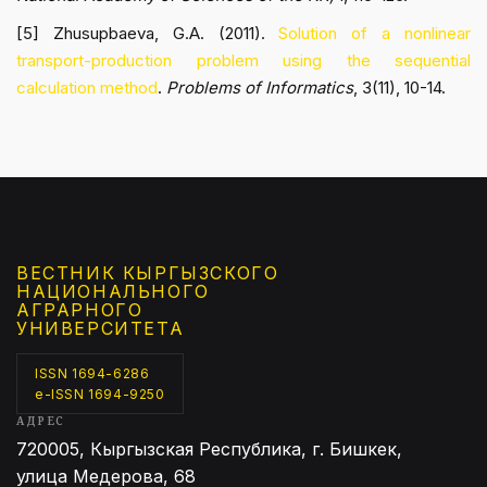
[5] Zhusupbaeva, G.A. (2011).
Solution of a nonlinear
transport-production problem using the sequential
calculation method
.
Problems of Informatics
, 3(11), 10-14.
ВЕСТНИК КЫРГЫЗCКОГО
НАЦИОНАЛЬНОГО
АГРАРНОГО
УНИВЕРСИТЕТА
ISSN 1694-6286
e-ISSN 1694-9250
АДРЕС
720005, Кыргызская Республика, г. Бишкек,
улица Медерова, 68