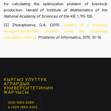
for calculating the optimization problem of livestock
production.
Herald of Institute of Mathematics of the
National Academy of Sciences of the KR,
1, 115-126.
[5] Zhusupbaeva, G.A. (2011).
Solution of a nonlinear
transport-production problem using the sequential
calculation method
.
Problems of Informatics
, 3(11), 10-14.
КЫРГЫЗ УЛУТТУК
АГРАРДЫК
УНИВЕРСИТЕТИНИН
ЖАРЧЫСЫ
ISSN 1694-6286
e-ISSN 1694-9250