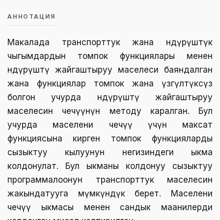
АННОТАЦИЯ
Макалада транспорттук жана өндүрүштүк
чыгымдардын томпок функциялары менен
өндүрүштү жайгаштыруу маселеси баяндалган
жана функциялар томпок жана үзгүлтүксүз
болгон учурда өндүрүштү жайгаштыруу
маселесин чечүүнүн методу каралган. Бул
учурда маселени чечүү үчүн максат
функциясына кирген томпок функцияларды
сызыктуу кылуунун негизиндеги ыкма
колдонулат. Бул ыкманы колдонуу сызыктуу
программалоонун транспорттук маселесин
жакындатууга мүмкүндүк берет. Маселени
чечүү ыкмасы менен сандык маанилерди