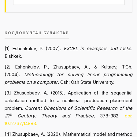
КОЛДОНУЛГАН БУЛАКТАР
[1] Eshenkulov, P. (2007).
EXCEL in examples and tasks
.
Bishkek.
[2] Eshenkulov, P., Zhusupbaev, A., & Kultaev, T.Ch.
(2004).
Methodology for solving linear programming
problems on a computer
. Osh: Osh State University.
[3] Zhusupbaev, A. (2015). Application of the sequential
calculation method to a nonlinear production placement
problem.
Current Directions of Scientific Research of the
st
21
Century: Theory and Practice
, 378-382.
doi:
10.12737/14883.
[4] Zhusupbaev, A. (2020). Mathematical model and method