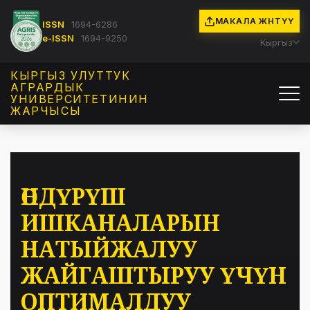
МАКАЛА ЖӨНӨТҮҮ
ISSN
1694-6286
e-ISSN
1694-9250
Кыргыз
КЫРГЫЗ УЛУТТУК
АГРАРДЫК
УНИВЕРСИТЕТИНИН
ЖАРЧЫСЫ
ӨНДҮРҮШ
ИШКАНАЛАРЫН
НАТЫЙЖАЛУУ
ЖАЙГАШТЫРУУ ҮЧҮН
ОПТИМАЛДУУ