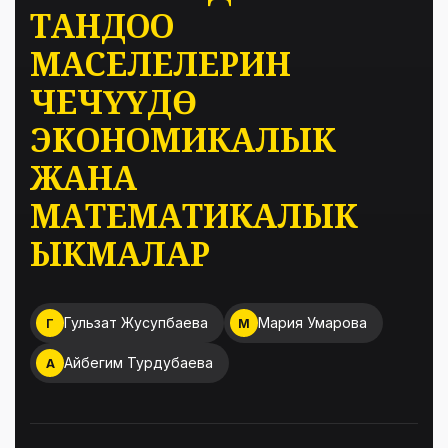
ТАНДОО
МАСЕЛЕЛЕРИН
ЧЕЧҮҮДӨ
ЭКОНОМИКАЛЫК
ЖАНА
МАТЕМАТИКАЛЫК
ЫКМАЛАР
Гульзат Жусупбаева
Мария Умарова
Г
М
Айбегим Турдубаева
А