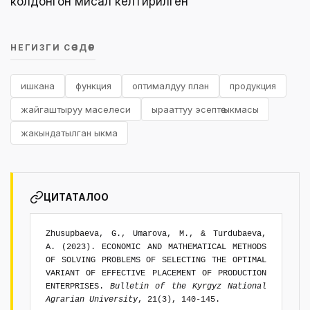
колдонгон мисал келтирилген
НЕГИЗГИ СӨЗДӨР
ишкана
функция
оптималдуу план
продукция
жайгаштыруу маселеси
ырааттуу эсептөө ыкмасы
жакындатылган ыкма
ЦИТАТАЛОО
Zhusupbaeva, G., Umarova, M., & Turdubaeva,
A. (2023). ECONOMIC AND MATHEMATICAL METHODS
OF SOLVING PROBLEMS OF SELECTING THE OPTIMAL
VARIANT OF EFFECTIVE PLACEMENT OF PRODUCTION
ENTERPRISES.
Bulletin of the Kyrgyz National
Agrarian University
, 21(3), 140-145.