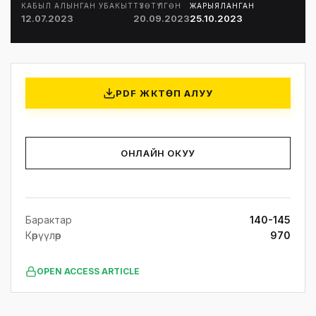
КАБЫЛ АЛЫНГАН УБАКЫТ
ТҮЗӨТҮЛГӨН
ЖАРЫЯЛАНГАН
12.07.2023
20.09.2023
25.10.2023
PDF ЖҮКТӨП АЛУУ
ОНЛАЙН ОКУУ
Барактар
140-145
Көрүүлөр
970
OPEN ACCESS ARTICLE