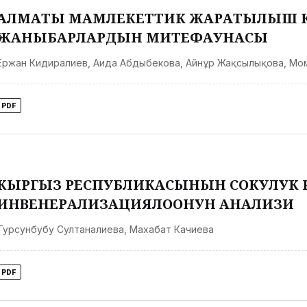
АЛМАТЫ МАМЛЕКЕТТИК ЖАРАТЫЛЫШ 
ЖАНЫБАРЛАРДЫН МИТЕФАУНАСЫ
Ержан Кидиралиев
,
Аида Абдыбекова
,
Айнұр Жақсылықова
,
Мом
PDF
КЫРГЫЗ РЕСПУБЛИКАСЫНЫН СОКУЛУК 
ИНВЕНЕРАЛИЗАЦИЯЛООНУН АНАЛИЗИ
Турсунбубу Султаналиева
,
Махабат Качиева
PDF