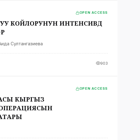
OPEN ACCESS
УУ КОЙЛОРУНУН ИНТЕНСИВДҮҮ
РҮ
Аида Султангазиева
903
OPEN ACCESS
АСЫ КЫРГЫЗ
ООПЕРАЦИЯСЫН
АТАРЫ