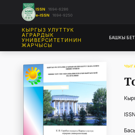
ISSN
1694-6286
e-ISSN
1694-9250
КЫРГЫЗ УЛУТТУК
АГРАРДЫК
БАШКЫ БЕ
УНИВЕРСИТЕТИНИН
ЖАРЧЫСЫ
ЧЫГ
Т
Кыр
ISS
Бас