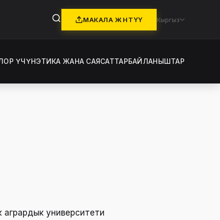
МАКАЛА ЖӨНӨТҮҮ
Кыргыз
ЛОР ҮЧҮН
ЭТИКА ЖАНА САЯСАТТАР
БАЙЛАНЫШТАР
к агрардык университети