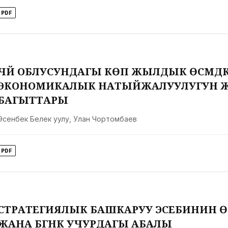
PDF
ЧҮЙ ОБЛУСУНДАГЫ КӨП ЖЫЛДЫК ӨСҮМДҮКТӨР
ЭКОНОМИКАЛЫК НАТЫЙЖАЛУУЛУГУН ЖО
БАГЫТТАРЫ
Эсенбек Белек уулу
,
Улан Чортомбаев
PDF
СТРАТЕГИЯЛЫК БАШКАРУУ ЭСЕБИНИН ӨН
ЖАНА БҮГҮНКҮ УЧУРДАГЫ АБАЛЫ