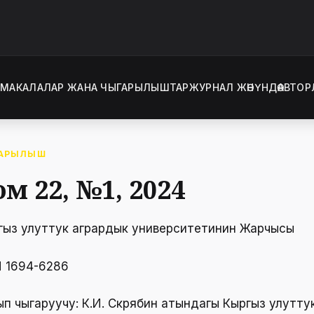
Т
МАКАЛАЛАР ЖАНА ЧЫГАРЫЛЫШТАР
ЖУРНАЛ ЖӨНҮНДӨ
АВТОР
АРЫЛЫШ
ом 22, №1, 2024
гыз улуттук агрардык университетинин Жарчысы
N 1694-6286
ып чыгаруучу: К.И. Скрябин атындагы Кыргыз улутту