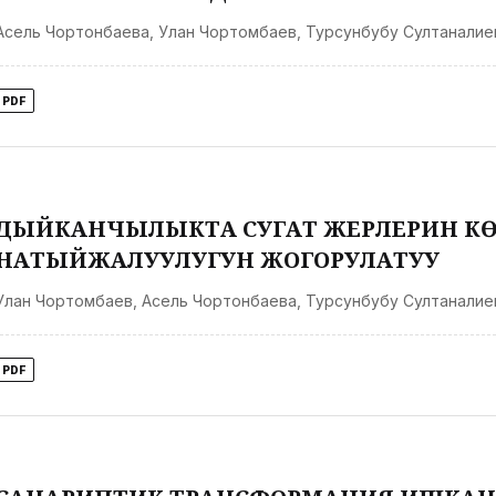
Асель Чортонбаева
,
Улан Чортомбаев
,
Турсунбубу Султаналие
PDF
ДЫЙКАНЧЫЛЫКТА СУГАТ ЖЕРЛЕРИН КӨБ
НАТЫЙЖАЛУУЛУГУН ЖОГОРУЛАТУУ
Улан Чортомбаев
,
Асель Чортонбаева
,
Турсунбубу Султаналие
PDF