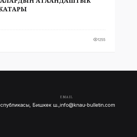
НАЛАРДЫН АТААНДАШТЫК
 КАТАРЫ
1255
EMAIL
спубликасы, Бишкек ш.,
info@knau-bulletin.com