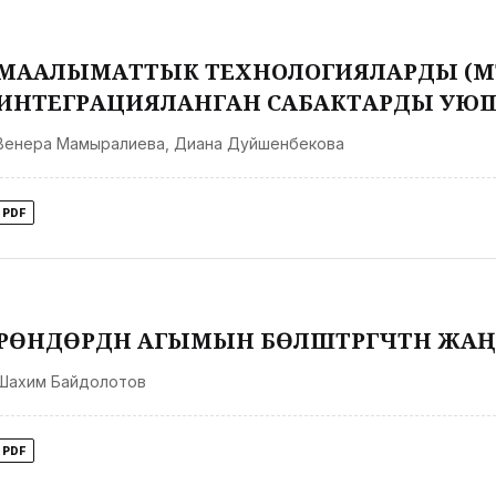
МААЛЫМАТТЫК ТЕХНОЛОГИЯЛАРДЫ (МТ
ИНТЕГРАЦИЯЛАНГАН САБАКТАРДЫ УЮ
Венера Мамыралиева
,
Диана Дуйшенбекова
PDF
ҮРӨНДӨРДҮН АГЫМЫН БӨЛҮШТҮРГҮЧТҮН ЖАҢ
Шахим Байдолотов
PDF