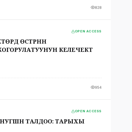
828
OPEN ACCESS
ДҮ ӨСТҮРҮҮНҮН
ГОРУЛАТУУНУН КЕЛЕЧЕКТҮҮ
954
OPEN ACCESS
УГҮҮШҮН ТАЛДОО: ТАРЫХЫ