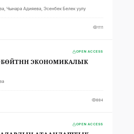
ва
,
Чынара Адияева
,
Эсенбек Белек уулу
1111
OPEN ACCESS
ӨЙТҮҮНҮН ЭКОНОМИКАЛЫК
ва
884
OPEN ACCESS