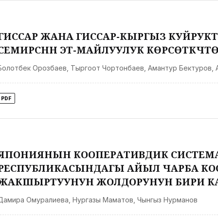
ГИССАР ЖАНА ГИССАР-КЫРГЫЗ КУЙРУКТ
СЕМИРҮҮСҮНҮН ЭТ-МАЙЛУУЛУК КӨРСӨТКҮЧТӨ
Болотбек Орозбаев
,
Тыргоот Чортонбаев
,
Амантур Бектуров
,
PDF
ЯПОНИЯНЫН КООПЕРАТИВДИК СИСТЕМ
РЕСПУБЛИКАСЫНДАГЫ АЙЫЛ ЧАРБА К
ЖАКШЫРТУУНУН ЖОЛДОРУНУН БИРИ К
Дамира Омуралиева
,
Нургазы Маматов
,
Чынгыз Нурманов