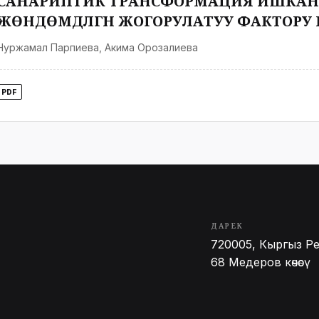
САНАРИПТИК ТРАНСФОРМАЦИЯ ИШКА
ЖӨНДӨМДҮҮЛҮГҮН ЖОГОРУЛАТУУ ФАКТОРУ
Нуржамал Парпиева
,
Акима Орозалиева
PDF
ДАРЕК
720005, Кыргыз Ре
68 Медеров көчөсү