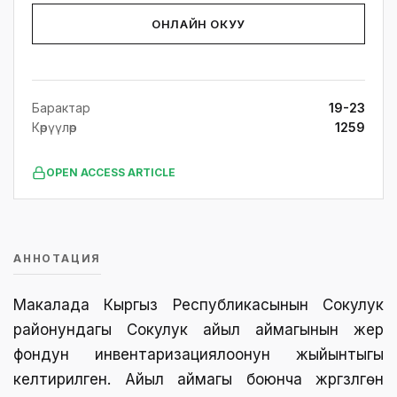
ОНЛАЙН ОКУУ
Барактар
19-23
Көрүүлөр
1259
OPEN ACCESS ARTICLE
АННОТАЦИЯ
Макалада Кыргыз Республикасынын Сокулук
районундагы Сокулук айыл аймагынын жер
фондун инвентаризациялоонун жыйынтыгы
келтирилген. Айыл аймагы боюнча жүргүзүлгөн