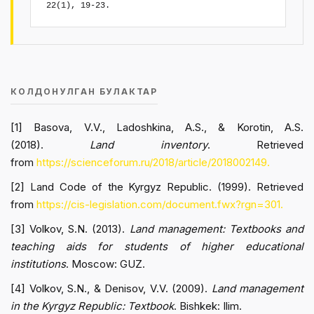
22(1), 19-23.
КОЛДОНУЛГАН БУЛАКТАР
[1] Basova, V.V., Ladoshkina, A.S., & Korotin, A.S.
(2018).
Land inventory
. Retrieved
from
https://scienceforum.ru/2018/article/2018002149.
[2] Land Code of the Kyrgyz Republic. (1999). Retrieved
from
https://cis-legislation.com/document.fwx?rgn=301.
[3] Volkov, S.N. (2013).
Land management: Textbooks and
teaching aids for students of higher educational
institutions
. Moscow: GUZ.
[4] Volkov, S.N., & Denisov, V.V. (2009).
Land management
in the Kyrgyz Republic: Textbook
. Bishkek: Ilim.