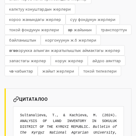
калктуу конуштардын жерлери
короо жанындагы жерлер
суу фондунун жерлери
токой фондунун жерлери
өнөр жайынын
транспорттун
байланыштын
коргонуунун ж.б жерлери
өзгөчө корукка алынган жаратылыштык аймактагы жерлер
запастагы жерлер
корук жерлер
айдоо аянттар
чөп чабыктар
жайыт жерлери
токой тилкелери
ЦИТАТАЛОО
Sultanalieva, T., & Kachieva, M. (2024).
ANALYSIS OF LAND INVENTORY IN SOKULUK
DISTRICT OF THE KYRGYZ REPUBLIC.
Bulletin of
the Kyrgyz National Agrarian University
,