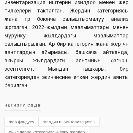
инвентаризация иштерин изилдөө менен жер
тилкелери такталган. Жердин категориясы
жана түрү боюнча салыштырмалуу анализ
жүргүзүлгөн. 2022-жылдын маалыматтары менен
мурунку жылдардагы маалыматтар
салыштырылган. Ар бир категория жана жер үчүн
аянттардын айырмасы, башкача айтканда,
акыркы жылдардагы аянтынын өзгөрүшү
эсептелгет. Мындан тышкары, бир
категориядан экинчисине өткөн жердин аянты
берилген
НЕГИЗГИ СӨЗДӨР
жер фондусу
жердин инвентаризациясы
айыл чарба категориясындагы жерлер