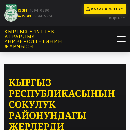
МАКАЛА ЖӨНӨТҮҮ
ISSN
1694-6286
e-ISSN
1694-9250
Кыргыз
КЫРГЫЗ УЛУТТУК
АГРАРДЫК
УНИВЕРСИТЕТИНИН
ЖАРЧЫСЫ
КЫРГЫЗ
РЕСПУБЛИКАСЫНЫН
СОКУЛУК
РАЙОНУНДАГЫ
ЖЕРЛЕРДИ