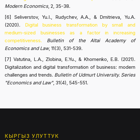
Modern Economics
, 2, 35-38.
[6] Seliverstov, Yu.I., Rudychev, A.A., & Dmitrieva, Yu.A.
(2020).
Digital business transformation by small and
medium-sized businesses as a factor in increasing
competitiveness.
Bulletin of the Altai Academy of
Economics and Law
, 11(3), 531-539.
[7] Vatutina, L.A., Zlobina, E.Yu., & Khomenko, E.B. (2021).
Digitalization and digital transformation of business: modern
challenges and trends.
Bulletin of Udmurt University. Series
"Economics and Law"
, 31(4), 545-551.
КЫРГЫЗ УЛУТТУК