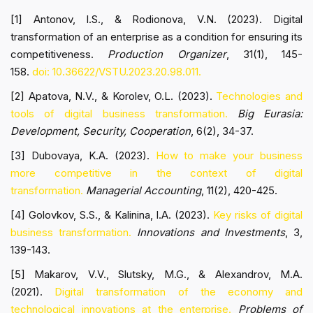
[1] Antonov, I.S., & Rodionova, V.N. (2023). Digital
transformation of an enterprise as a condition for ensuring its
competitiveness.
Production Organizer
, 31(1), 145-
158.
doi: 10.36622/VSTU.2023.20.98.011.
[2] Apatova, N.V., & Korolev, O.L. (2023).
Technologies and
tools of digital business transformation.
Big Eurasia:
Development, Security, Cooperation
, 6(2), 34-37.
[3] Dubovaya, K.A. (2023).
How to make your business
more competitive in the context of digital
transformation.
Managerial Accounting
, 11(2), 420-425.
[4] Golovkov, S.S., & Kalinina, I.A. (2023).
Key risks of digital
business transformation.
Innovations and Investments
, 3,
139-143.
[5] Makarov, V.V., Slutsky, M.G., & Alexandrov, M.A.
(2021).
Digital transformation of the economy and
technological innovations at the enterprise.
Problems of