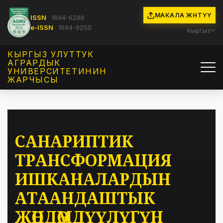
МАКАЛА ЖӨНӨТҮҮ
ISSN
1694-6286
e-ISSN
1694-9250
Кыргыз
КЫРГЫЗ УЛУТТУК
АГРАРДЫК
УНИВЕРСИТЕТИНИН
ЖАРЧЫСЫ
САНАРИПТИК
ТРАНСФОРМАЦИЯ
ИШКАНАЛАРДЫН
АТААНДАШТЫК
ЖӨНДӨМДҮҮЛҮГҮН