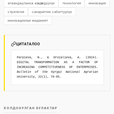
атаандаштыкка жөндөмдүүлүк
технология
инновация
стратегия
санариптик сабаттуулук
инновациялык маданият
ЦИТАТАЛОО
Parpieva, N., & Orozalieva, A. (2024).
DIGITAL TRANSFORMATION AS A FACTOR OF
INCREASING COMPETITIVENESS OF ENTERPRISES.
Bulletin of the Kyrgyz National Agrarian
University
, 22(1), 79-85.
КОЛДОНУЛГАН БУЛАКТАР