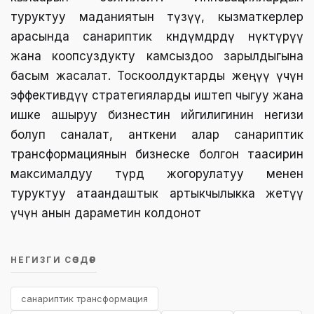
туруктуу маданиятын түзүү, кызматкерлер
арасында санариптик көндүмдөрдү өнүктүрүү
жана коопсуздукту камсыздоо зарылдыгына
басым жасалат. Тоскоолдуктарды жеңүү үчүн
эффективдүү стратегияларды иштеп чыгуу жана
ишке ашыруу бизнестин ийгилигинин негизи
болуп саналат, анткени алар санариптик
трансформациянын бизнеске болгон таасирин
максималдуу түрдө жогорулатуу менен
туруктуу атаандаштык артыкчылыкка жетүү
үчүн анын дараметин колдонот
НЕГИЗГИ СӨЗДӨР
санариптик трансформация