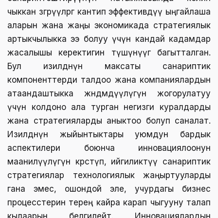
чыккан өзгөрүүлөргө кантип эффективдүү ыңгайлаша
аларын жана жаңы экономикада стратегиялык
артыкчылыкка ээ болуу үчүн кандай кадамдар
жасалышы керектигин түшүнүүгө багытталган.
Бул изилдөөнүн максаты санариптик
компоненттерди талдоо жана компаниялардын
атаандаштыкка жөндөмдүүлүгүн жогорулатуу
үчүн колдоно ала турган негизги куралдарды
жана стратегияларды аныктоо болуп саналат.
Изилдөөнүн жыйынтыктары уюмдун бардык
аспектилери боюнча инновациялоонун
маанилүүлүгүн көрсөтүп, ийгиликтүү санариптик
стратегиялар технологиялык жаңыртууларды
гана эмес, ошондой эле, учурдагы бизнес
процесстерин терең кайра карап чыгууну талап
кылаарын белгилейт. Инновациялардын