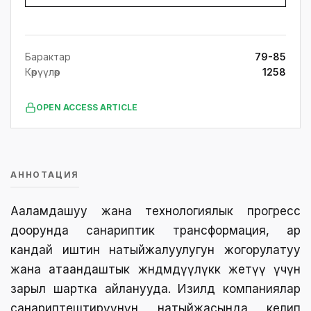
Барактар
79-85
Көрүүлөр
1258
OPEN ACCESS ARTICLE
АННОТАЦИЯ
Ааламдашуу жана технологиялык прогресс
доорунда санариптик трансформация, ар
кандай иштин натыйжалуулугун жогорулатуу
жана атаандаштык жөндөмдүүлүккө жетүү үчүн
зарыл шартка айланууда. Изилдөө компаниялар
санариптештирүүнүн натыйжасында келип