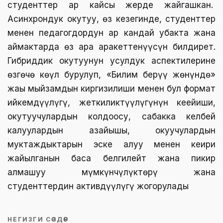
студенттер ар кайсы жерде жайгашкан.
Асинхрондук окутуу, өз кезегинде, студенттер
менен педагогдордун ар кандай убакта жана
аймактарда өз ара аракеттенүүсүн билдирет.
Гибриддик окутуунун усулдук аспектилерине
өзгөчө көңүл бурулуп, «Билим берүү жөнүндө»
жаңы мыйзамдын киргизилиши менен бул формат
ийкемдүүлүгү, жеткиликтүүлүгүнүн кеңейиши,
окутуучулардын колдоосу, сабакка келбей
калуулардын азайышы, окуучулардын
муктаждыктарын эске алуу менен кеңири
жайылганын баса белгилейт жана пикир
алмашуу мүмкүнчүлүктөрү жана
студенттердин активдүүлүгү жогорулады
НЕГИЗГИ СӨЗДӨР