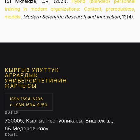
[5] Mkheidze, L.R. (2021).
Hybrid (blended) personnel
training in modern organizations: Content, prerequisites,
models
.
Modern Scientific Research and Innovation
, 13(4).
КЫРГЫЗ УЛУТТУК
АГРАРДЫК
УНИВЕРСИТЕТИНИН
ЖАРЧЫСЫ
ISSN 1694-6286
e-ISSN 1694-9250
ДАРЕК
720005, Кыргыз Республикасы, Бишкек ш.,
68 Медеров көчөсү
EMAIL