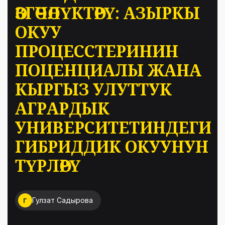
ӨЗГӨЧӨЛҮКТӨРҮ: АЗЫРКЫ
ОКУУ
ПРОЦЕССТЕРИНИН
ПОЦЕНЦИАЛЫ ЖАНА
КЫРГЫЗ УЛУТТУК
АГРАРДЫК
УНИВЕРСИТЕТИНДЕГИ
ГИБРИДДИК ОКУУНУН
ТҮРЛӨРҮ
Гулзат Садырова
Г