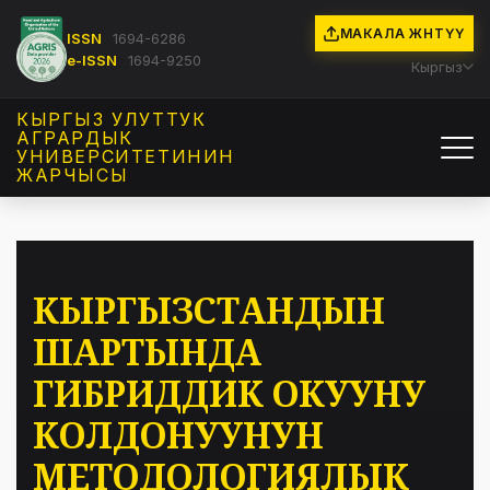
МАКАЛА ЖӨНӨТҮҮ
ISSN
1694-6286
e-ISSN
1694-9250
Кыргыз
КЫРГЫЗ УЛУТТУК
АГРАРДЫК
УНИВЕРСИТЕТИНИН
ЖАРЧЫСЫ
КЫРГЫЗСТАНДЫН
ШАРТЫНДА
ГИБРИДДИК ОКУУНУ
КОЛДОНУУНУН
МЕТОДОЛОГИЯЛЫК