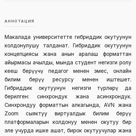
АННОТАЦИЯ
Макалада университетте гибриддик окутуунун
колдонулушу талданат. Гибриддик окутуунун
концепциясы жана анын аралаш форматтан
айырмасы ачылды, мында студент негизги ролу
кеңеш берүүчү педагог менен эмес, онлайн
билим берүү ресурсу менен иштешет.
Гибриддик окутуунун негизги түрлөрү да
берилген: синхрондук жана асинхрондук.
Синхрондуу форматтын алкагында, AVN жана
Zoom сыяктуу виртуалдык билим берүү
платформаларын колдонуу менен окутуу бир
эле учурда ишке ашат, бирок окутуучулар жана