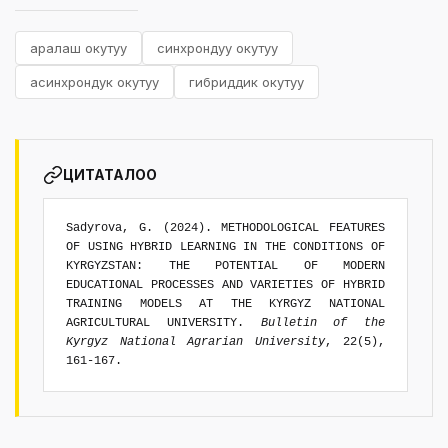
аралаш окутуу
синхрондуу окутуу
асинхрондук окутуу
гибриддик окутуу
ЦИТАТАЛОО
Sadyrova, G. (2024). METHODOLOGICAL FEATURES
OF USING HYBRID LEARNING IN THE CONDITIONS OF
KYRGYZSTAN: THE POTENTIAL OF MODERN
EDUCATIONAL PROCESSES AND VARIETIES OF HYBRID
TRAINING MODELS AT THE KYRGYZ NATIONAL
AGRICULTURAL UNIVERSITY.
Bulletin of the
Kyrgyz National Agrarian University
, 22(5),
161-167.