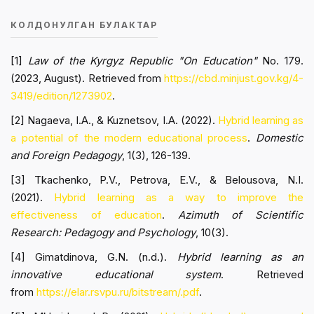
КОЛДОНУЛГАН БУЛАКТАР
[1]
Law of the Kyrgyz Republic "On Education"
No. 179.
(2023, August). Retrieved from
https://cbd.minjust.gov.kg/4-
3419/edition/1273902
.
[2] Nagaeva, I.A., & Kuznetsov, I.A. (2022).
Hybrid learning as
a potential of the modern educational process
.
Domestic
and Foreign Pedagogy
, 1(3), 126-139.
[3] Tkachenko, P.V., Petrova, E.V., & Belousova, N.I.
(2021).
Hybrid learning as a way to improve the
effectiveness of education
.
Azimuth of Scientific
Research: Pedagogy and Psychology
, 10(3).
[4] Gimatdinova, G.N. (n.d.).
Hybrid learning as an
innovative educational system
. Retrieved
from
https://elar.rsvpu.ru/bitstream/.pdf
.