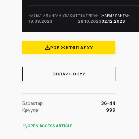
КАБЫЛ АЛЫНГАН УБАКЫТ
ТҮЗӨТҮЛГӨН
ЖАРЫЯЛАНГАН
19.08.2023
28.10.2023
02.12.2023
PDF ЖҮКТӨП АЛУУ
ОНЛАЙН ОКУУ
Барактар
36-44
Көрүүлөр
999
OPEN ACCESS ARTICLE