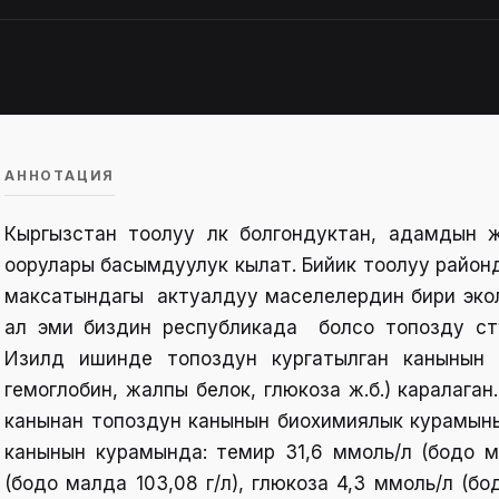
АННОТАЦИЯ
Кыргызстан тоолуу өлкө болгондуктан, адамды
оорулары басымдуулук кылат. Бийик тоолуу райо
максатындагы актуалдуу маселелердин бири эколог
ал эми биздин республикада болсо топозду өст
Изилдөө ишинде топоздун кургатылган канынын 
гемоглобин, жалпы белок, глюкоза ж.б.) каралага
канынан топоздун канынын биохимиялык курамынын 
канынын курамында: темир 31,6 ммоль/л (бодо ма
(бодо малда 103,08 г/л), глюкоза 4,3 ммоль/л (б