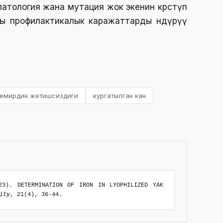
 патология жана мутация жок экенин көрсөтүп
шы профилактикалык каражаттарды өндүрүү
темирдин жетишсиздиги
кургатылган кан
23). DETERMINATION OF IRON IN LYOPHILIZED YAK
ity
, 21(4), 36-44.