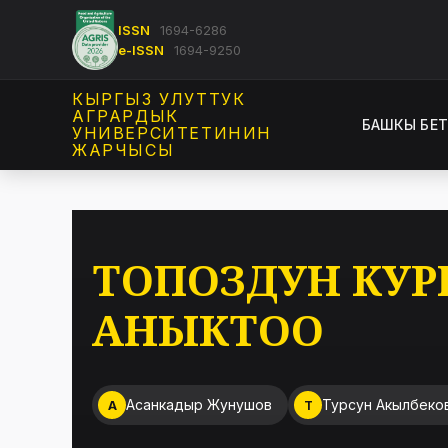
ISSN
1694-6286
e-ISSN
1694-9250
КЫРГЫЗ УЛУТТУК
АГРАРДЫК
БАШКЫ БЕ
УНИВЕРСИТЕТИНИН
ЖАРЧЫСЫ
ТОПОЗДУН КУ
АНЫКТОО
Асанкадыр Жунушов
Турсун Акылбеко
А
Т