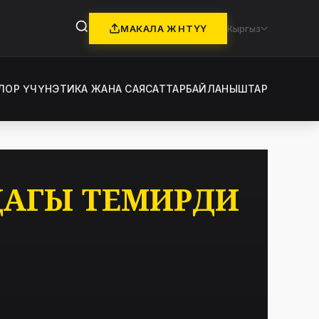
МАКАЛА ЖӨНӨТҮҮ
Кыргыз
ЛОР ҮЧҮН
ЭТИКА ЖАНА САЯСАТТАР
БАЙЛАНЫШТАР
ДАГЫ ТЕМИРДИ