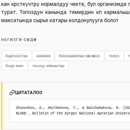
кан көрсөткүчтөрү нормалдуу чекте, бул организмде
турат. Топоздун канында темирдин көп кармалы
максатында сырье катары колдонулууга болот
НЕГИЗГИ СӨЗДӨР
Кыргызстан
анемия
биохимиялык көрсөткүч
топоз
бодо мал
тоолуу аймактар
ЦИТАТАЛОО
Zhunushov, A., Akylbekova, T., & Baichubakova, N. (20
BLOOD .
Bulletin of the Kyrgyz National Agrarian Univers