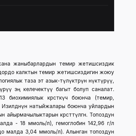
н жана жаныбарлардын темир жетишсиздик
ндордо калктын темир жетишсиздигин жоюу
иялык таза эт азык-түлүктөрүн өнүктүрүү,
үрүү эң келечектүү багыт болуп саналат.
13 биохимиялык көрсөткүч боюнча (темир,
н. Изилдөөнүн натыйжалары боюнча уйлардын
айырмачылыктарын көрсөтөтүлгөн. Топоздун
лда - 18 ммоль/л), гемоглобин 142,96 г/л
одо малда 3,04 ммоль/л). Алынган топоздун