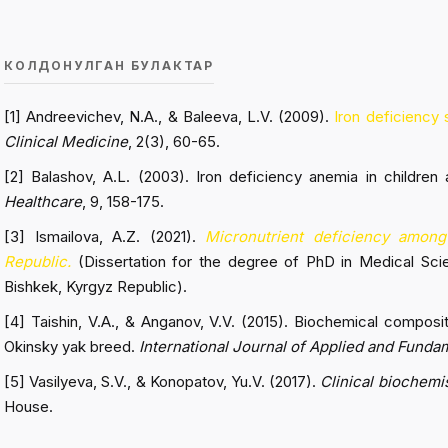
КОЛДОНУЛГАН БУЛАКТАР
[1] Andreevichev, N.A., & Baleeva, L.V. (2009).
Iron deficiency 
Clinical Medicine
, 2(3), 60-65.
[2] Balashov, A.L. (2003). Iron deficiency anemia in childre
Healthcare
, 9, 158-175.
[3] Ismailova, A.Z. (2021).
Micronutrient deficiency among
Republic.
(Dissertation for the degree of PhD in Medical Scie
Bishkek, Kyrgyz Republic).
[4] Taishin, V.A., & Anganov, V.V. (2015). Biochemical composi
Okinsky yak breed.
International Journal of Applied and Fund
[5] Vasilyeva, S.V., & Konopatov, Yu.V. (2017).
Clinical biochemis
House.