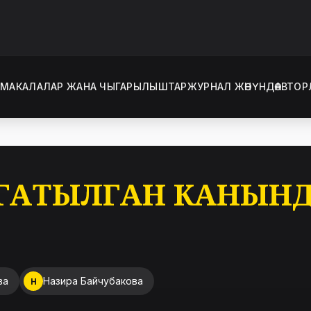
Т
МАКАЛАЛАР ЖАНА ЧЫГАРЫЛЫШТАР
ЖУРНАЛ ЖӨНҮНДӨ
АВТОР
РГАТЫЛГАН КАНЫН
ва
Назира Байчубакова
Н