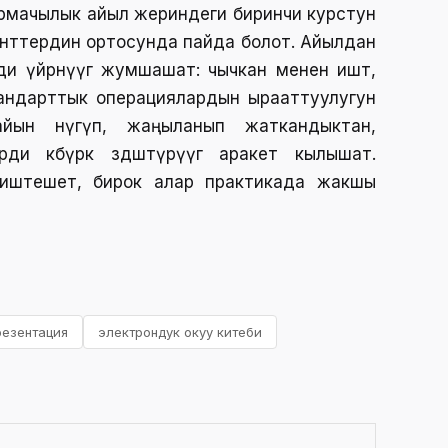
рмачылык айыл жериндеги биринчи курстун
нттердин ортосунда пайда болот. Айылдан
 үйрөнүүгө жумшашат: чычкан менен иштөө,
стандарттык операциялардын ырааттуулугун
айын өнүгүп, жаңыланып жаткандыктан,
 көбүрөөк өздөштүрүүгө аракет кылышат.
 иштешет, бирок алар практикада жакшы
резентация
электрондук окуу китеби