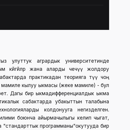
ыз улуттук агрардык университетинде
м көйгөйлөр жана аларды чечүү жолдору
абактарда практикадан теорияга өтүү чоң
 мамиле кылуу ыкмасы (жеке мамиле) - бул
 берет. Дагы бир ыкмадифференциалдык ыкма
ктикалык сабактарда убакыттын талабына
нологияларды колдонууга негизделген.
илими боюнча айырмачылыгы келип чыгат,
а "стандарттык программаны"окутууда бир