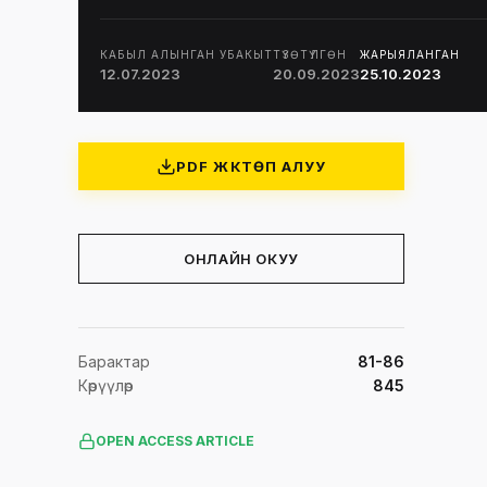
КАБЫЛ АЛЫНГАН УБАКЫТ
ТҮЗӨТҮЛГӨН
ЖАРЫЯЛАНГАН
12.07.2023
20.09.2023
25.10.2023
PDF ЖҮКТӨП АЛУУ
ОНЛАЙН ОКУУ
Барактар
81-86
Көрүүлөр
845
OPEN ACCESS ARTICLE