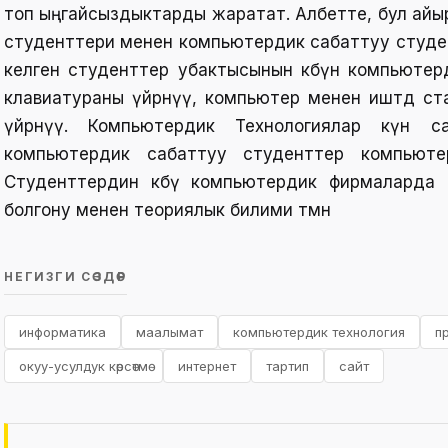
топ ыңгайсыздыктарды жаратат. Албетте, бул айы
студенттери менен компьютердик сабаттуу студе
келген студенттер убактысынын көбүн компьютерди
клавиатураны үйрөнүү, компьютер менен иштөөдө 
үйрөнүү. Компьютердик Технологиялар күн с
компьютердик сабаттуу студенттер компьютерди
Студенттердин көбү компьютердик фирмаларда
болгону менен теориялык билими төмөн
НЕГИЗГИ СӨЗДӨР
информатика
маалымат
компьютердик технология
п
окуу-усулдук көрсөтмө
интернет
тартип
сайт