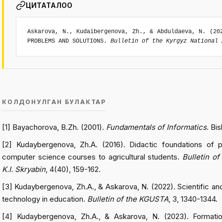
ЦИТАТАЛОО
Askarova, N., Kudaibergenova, Zh., & Abduldaeva, N. (20
PROBLEMS AND SOLUTIONS.
Bulletin of the Kyrgyz National 
КОЛДОНУЛГАН БУЛАКТАР
[1] Bayachorova, B.Zh. (2001).
Fundamentals of Informatics
. Bi
[2] Kudaybergenova, Zh.A. (2016). Didactic foundations of p
computer science courses to agricultural students.
Bulletin of
K.I. Skryabin
, 4(40), 159-162.
[3] Kudaybergenova, Zh.A., & Askarova, N. (2022). Scientific an
technology in education.
Bulletin of the
KGUSTA
, 3, 1340-1344.
[4] Kudaybergenova, Zh.A., & Askarova, N. (2023). Formation