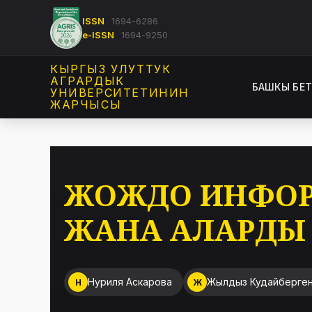
ISSN
1694-6286
e-ISSN
1694-9250
КЫРГЫЗ УЛУТТУК
АГРАРДЫК
БАШКЫ БЕ
УНИВЕРСИТЕТИНИН
ЖАРЧЫСЫ
ЖОЖДО ИНФОРМ
ЖАНА АЛАРДЫ
Нуриля Аскарова
Жылдыз Кудайберге
Н
Ж