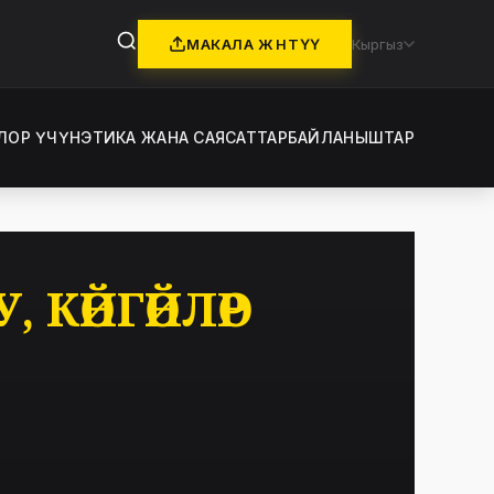
МАКАЛА ЖӨНӨТҮҮ
Кыргыз
ЛОР ҮЧҮН
ЭТИКА ЖАНА САЯСАТТАР
БАЙЛАНЫШТАР
КӨЙГӨЙЛӨР