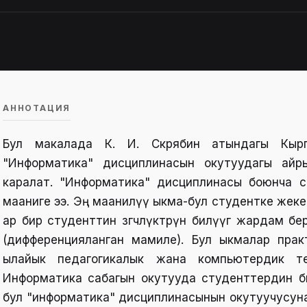
АННОТАЦИЯ
Бул макалада К. И. Скрябин атындагы Кырг
"Информатика" дисциплинасын окутуудагы айры
каралат. "Информатика" дисциплинасы боюнча с
мааниге ээ. Эң маанилүү ыкма-бул студентке жеке
ар бир студенттин өзгөчөлүктөрүн билүүгө жардам
(дифференцияланган мамиле). Бул ыкмалар пра
ылайык педагогикалык жана компьютердик тех
Информатика сабагын окутууда студенттердин б
бул "информатика" дисциплинасынын окутуучусун