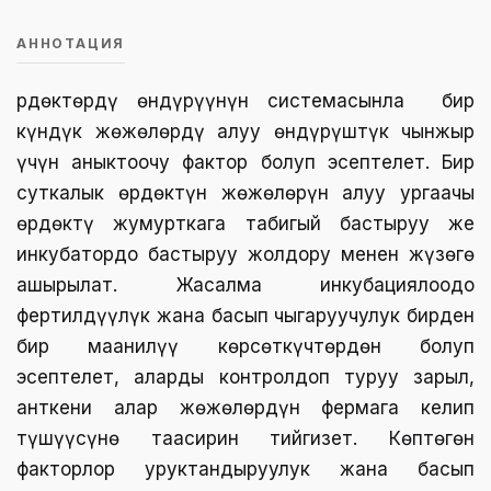
АННОТАЦИЯ
Өрдөктөрдү өндүрүүнүн системасынла бир
күндүк жөжөлөрдү алуу өндүрүштүк чынжыр
үчүн аныктоочу фактор болуп эсептелет. Бир
суткалык өрдөктүн жөжөлөрүн алуу ургаачы
өрдөктү жумурткага табигый бастыруу же
инкубатордо бастыруу жолдору менен жүзөгө
ашырылат. Жасалма инкубациялоодо
фертилдүүлүк жана басып чыгаруучулук бирден
бир маанилүү көрсөткүчтөрдөн болуп
эсептелет, аларды контролдоп туруу зарыл,
анткени алар жөжөлөрдүн фермага келип
түшүүсүнө таасирин тийгизет. Көптөгөн
факторлор уруктандыруулук жана басып