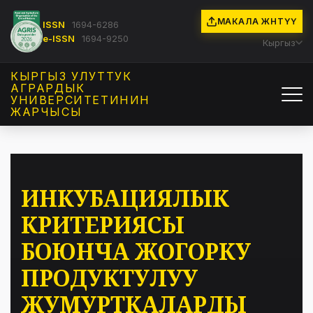
МАКАЛА ЖӨНӨТҮҮ
ISSN
1694-6286
e-ISSN
1694-9250
Кыргыз
КЫРГЫЗ УЛУТТУК
АГРАРДЫК
УНИВЕРСИТЕТИНИН
ЖАРЧЫСЫ
ИНКУБАЦИЯЛЫК
КРИТЕРИЯСЫ
БОЮНЧА ЖОГОРКУ
ПРОДУКТУЛУУ
ЖУМУРТКАЛАРДЫ