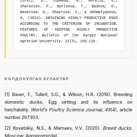
Loretz, O., Lopaeva, N., Gorelik, O.,
Sharaviev, P., Burtseva, T., Badova, O.,
Neverova, O., Khayrova, I., & Akhmetyanova,
A. (2023). OBTAINING HIGHLY PRODUCTIVE EGGS
ACCORDING TO THE CRITERION OF INCUBATION.
FEATURES OF KEEPING HIGHLY PRODUCTIVE
POULTRY.
Bulletin of the Kyrgyz National
Agrarian University
, 21(3), 105-110.
КОЛДОНУЛГАН БУЛАКТАР
[1] Bauer, F., Tullett, S.G., & Wilson, H.R. (2019). Breeding
domestic ducks. Egg setting and its influence on
hatchability.
World's Poultry Science Journal
,
45
(4), article
number 297303.
[2] Kovatskiy, N.S., & Mamaev, V.V. (2020).
Breed ducks
.
Moscow: Agropromizdat.