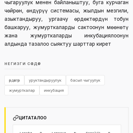
чыгаруулук менен байланыштуу, буга курчаган
чөйрөн, өндүрүү системасы, жылдын мезгили,
азыктандыруу, ургаачу өрдөктөрдүн тобун
башкаруу, жумурткаларды сактоонун мөөнөтү
жана жумурткаларды инкубациялоонун
алдында тазалоо сыяктуу шарттар кирет
НЕГИЗГИ СӨЗДӨР
өрдөктөр
уруктандыруулук
басып чыгуулук
жумурткалар
инкубация
ЦИТАТАЛОО