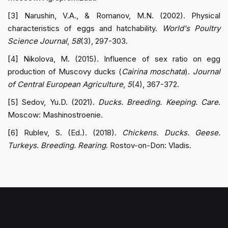
[3] Narushin, V.A., & Romanov, M.N. (2002). Physical
characteristics of eggs and hatchability.
World's Poultry
Science Journal
,
58
(3), 297-303.
[4] Nikolova, M. (2015). Influence of sex ratio on egg
production of Muscovy ducks (
Cairina moschata
).
Journal
of Central European Agriculture
,
5
(4), 367-372.
[5] Sedov, Yu.D. (2021).
Ducks. Breeding. Keeping. Care
.
Moscow: Mashinostroenie.
[6] Rublev, S. (Ed.). (2018).
Chickens. Ducks. Geese.
Turkeys. Breeding. Rearing
. Rostov-on-Don: Vladis.