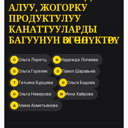
АЛУУ, ЖОГОРКУ
ПРОДУКТУЛУУ
КАНАТТУУЛАРДЫ
БАГУУНУН ӨЗГӨЧӨЛҮКТӨРҮ
Ольга Лоретц
Надежда Лопаева
О
Н
Ольга Горелик
Павел Шаравьев
О
П
Татьяна Бурцева
Ольга Бадова
Т
О
Ольга Неверова
Инна Хайрова
О
И
Алина Ахметьянова
А