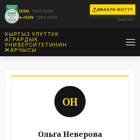
МАКАЛА ЖӨНӨТҮҮ
ISSN
1694-6286
e-ISSN
1694-9250
Кыргыз
КЫРГЫЗ УЛУТТУК
АГРАРДЫК
УНИВЕРСИТЕТИНИН
ЖАРЧЫСЫ
ОН
Ольга Неверова