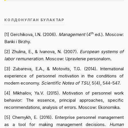
КОЛДОНУЛГАН БУЛАКТАР
th
[1] Gerchikova, I.N. (2006).
Management
(4
ed.). Moscow:
Banki i Birzhy.
[2] Zhulina, E., & Ivanova, N. (2007).
European systems of
labor remuneration
. Moscow: Upravlenie personalom.
[3] Zubareva, E.A., & Motovits, T.G. (2014). International
experience of personnel motivation in the conditions of
modern economy.
Scientific Notes of TSU
, 5(4), 544-547.
[4] Mikhailov, Ya.V. (2015). Motivation of personnel work
behavior: The essence, principal approaches, specific
recommendations, analysis of errors. Moscow: Ekonomika.
[5] Chernykh, E. (2016). Enterprise personnel management
as a tool for making management decisions.
Human