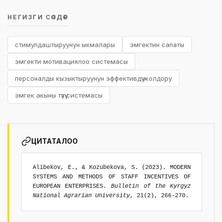
НЕГИЗГИ СӨЗДӨР
стимулдаштыруунун ыкмалары
эмгектин сапаты
эмгекти мотивациялоо системасы
персоналды кызыктыруунун эффективдүү жолдору
эмгек акыны түзүү системасы
ЦИТАТАЛОО
Alibekov, E., & Kozubekova, S. (2023). MODERN
SYSTEMS AND METHODS OF STAFF INCENTIVES OF
EUROPEAN ENTERPRISES.
Bulletin of the Kyrgyz
National Agrarian University
, 21(2), 266-270.