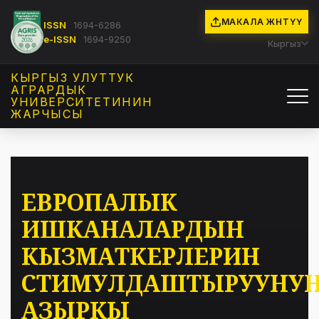
МАКАЛА ЖӨНӨТҮҮ
ISSN
1694-6286
e-ISSN
1694-9250
Кыргыз
КЫРГЫЗ УЛУТТУК
АГРАРДЫК
УНИВЕРСИТЕТИНИН
ЖАРЧЫСЫ
ЕВРОПАЛЫК
ИШКАНАЛАРДЫН
КЫЗМАТКЕРЛЕРИН
СТИМУЛДАШТЫРУУНУ
АЗЫРКЫ