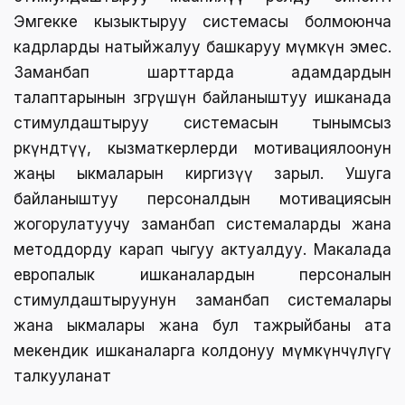
Эмгекке кызыктыруу системасы болмоюнча
кадрларды натыйжалуу башкаруу мүмкүн эмес.
Заманбап шарттарда адамдардын
талаптарынын өзгөрүшүнө байланыштуу ишканада
стимулдаштыруу системасын тынымсыз
өркүндөтүү, кызматкерлерди мотивациялоонун
жаңы ыкмаларын киргизүү зарыл. Ушуга
байланыштуу персоналдын мотивациясын
жогорулатуучу заманбап системаларды жана
методдорду карап чыгуу актуалдуу. Макалада
европалык ишканалардын персоналын
стимулдаштыруунун заманбап системалары
жана ыкмалары жана бул тажрыйбаны ата
мекендик ишканаларга колдонуу мүмкүнчүлүгү
талкууланат