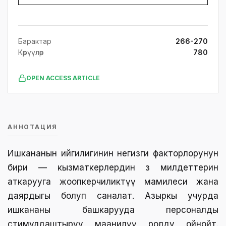
Барактар
266-270
Көрүүлөр
780
OPEN ACCESS ARTICLE
АННОТАЦИЯ
Ишкананын ийгилигинин негизги факторлорунун
бири — кызматкерлердин өз милдеттерин
аткарууга жоопкерчиликтүү мамилеси жана
даярдыгы болуп саналат. Азыркы учурда
ишкананы башкарууда персоналды
стимулдаштыруу маанилүү ролду ойнойт.