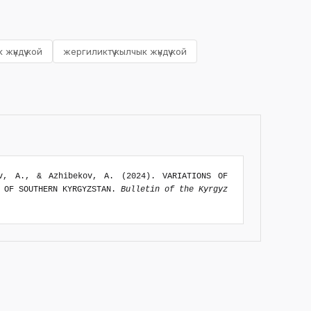
үндүү кой
жергиликтүү кылчык жүндүү кой
ov, A., & Azhibekov, A. (2024). VARIATIONS OF
S OF SOUTHERN KYRGYZSTAN.
Bulletin of the Kyrgyz