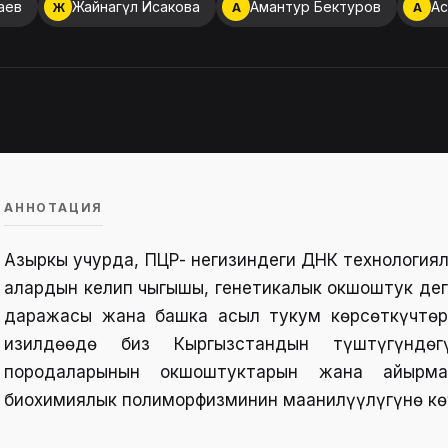
аев
Жайнагүл Исакова
Амантур Бектуров
Ас
Ж
А
А
АННОТАЦИЯ
Азыркы учурда, ПЦР- негизиндеги ДНК технология
алардын келип чыгышы, генетикалык окшоштук деңг
даражасы жана башка асыл тукум көрсөткүчтөрү
изилдөөдө биз Кыргызстандын түштүгүндө
породаларынын окшоштуктарын жана айырма
биохимиялык полиморфизминин маанилүүлүгүнө көң