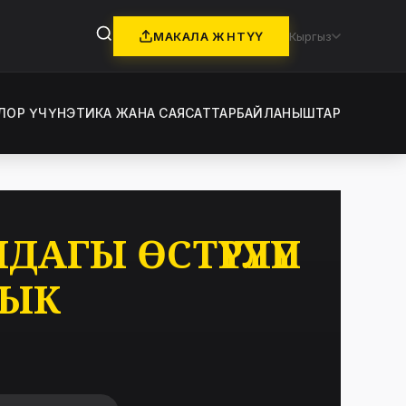
МАКАЛА ЖӨНӨТҮҮ
Кыргыз
ЛОР ҮЧҮН
ЭТИКА ЖАНА САЯСАТТАР
БАЙЛАНЫШТАР
АГЫ ӨСТҮРҮЛҮП
ЛЫК