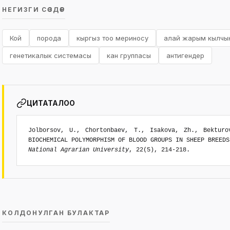
НЕГИЗГИ СӨЗДӨР
Кой
порода
кыргыз тоо мериносу
алай жарым кылчык ж
генетикалык системасы
кан группасы
антигендер
ЦИТАТАЛОО
Jolborsov, U., Chortonbaev, T., Isakova, Zh., Bektur
BIOCHEMICAL POLYMORPHISM OF BLOOD GROUPS IN SHEEP BREED
National Agrarian University
, 22(5), 214-218.
КОЛДОНУЛГАН БУЛАКТАР