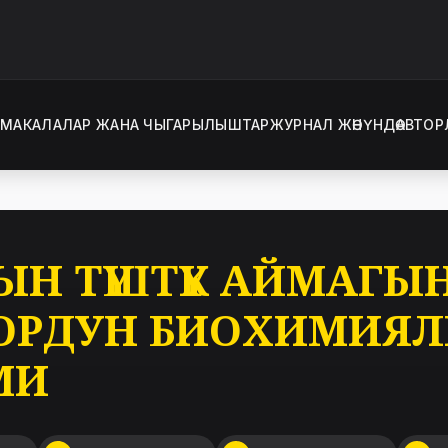
Т
МАКАЛАЛАР ЖАНА ЧЫГАРЫЛЫШТАР
ЖУРНАЛ ЖӨНҮНДӨ
АВТОР
 ТҮШТҮК АЙМАГЫНД
ОРДУН БИОХИМИЯ
МИ