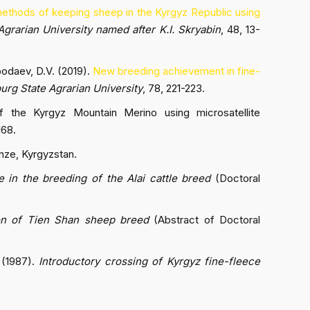
methods of keeping sheep in the Kyrgyz Republic using
Agrarian University named after K.I. Skryabin
, 48, 13-
bodaev, D.V. (2019).
New breeding achievement in fine-
rg State Agrarian University
, 78, 221-223.
f the Kyrgyz Mountain Merino using microsatellite
168.
unze, Kyrgyzstan.
 in the breeding of the Alai cattle breed
(Doctoral
ion of Tien Shan sheep breed
(Abstract of Doctoral
 (1987).
Introductory crossing of Kyrgyz fine-fleece