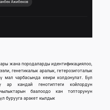
анбек Ажибеков
лары жана породаларды идентификациялоо,
ээли, генетикалык аралык, гетерозиготалык
 мал чарбасында кеңири колдонулат. Бул
гү ар кандай генотиптеги койлордун
чылыктарын баалоодо кан топторунун
үл бурууга аракет кылдык