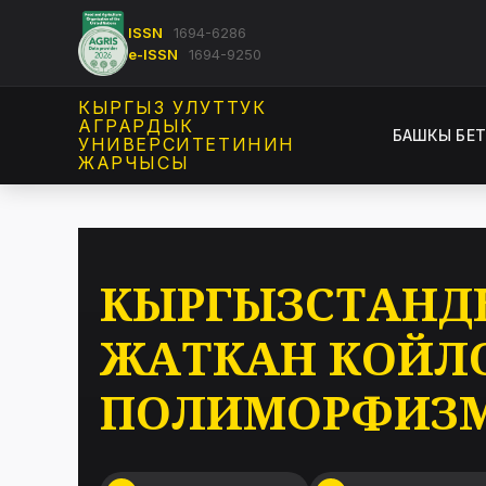
ISSN
1694-6286
e-ISSN
1694-9250
КЫРГЫЗ УЛУТТУК
АГРАРДЫК
БАШКЫ БЕ
УНИВЕРСИТЕТИНИН
ЖАРЧЫСЫ
КЫРГЫЗСТАНДЫН
ЖАТКАН КОЙЛ
ПОЛИМОРФИЗ