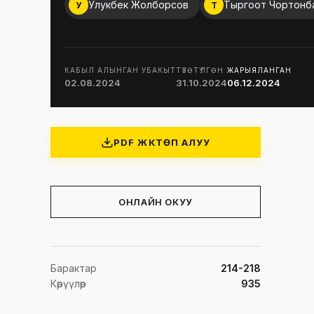
Улукбек Жолборсов
Тыргоот Чортонб
У
Т
КАБЫЛ АЛЫНГАН УБАКЫТ
ТҮЗӨТҮЛГӨН
ЖАРЫЯЛАНГАН
02.08.2024
31.10.2024
06.12.2024
PDF ЖҮКТӨП АЛУУ
ОНЛАЙН ОКУУ
Барактар
214-218
Көрүүлөр
935