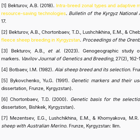
[1] Bekturov, A.B. (2018).
Intra-breed zonal types and adaptive 
resource-saving technologies
.
Bulletin of the Kyrgyz National 
17.
[2] Bekturov, A.B., Chortonbaev, T.D., Lushchikhina, E.M., & Che
fleece sheep breeding in Kyrgyzstan
.
Proceedings of the Orenbu
[3] Bekturov, A.B.,
et al
. (2023). Genogeographic study o
markers.
Vavilov Journal of Genetics and Breeding
, 27(2), 162-
[4] Botbaev, I.M. (1982).
Alai sheep breed and its selection
. Fr
[5] Bykovchenko, Yu.G. (1991).
Genetic markers and their use
dissertation, Frunze, Kyrgyzstan).
[6] Chortonbaev, T.D. (2000).
Genetic basis for the select
dissertation, Bishkek, Kyrgyzstan).
[7] Mezentsev, E.G., Lushchikhina, E.M., & Khomyakova, M.R.
sheep with Australian Merino
. Frunze, Kyrgyzstan: Ilim.