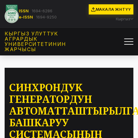
МАКАЛА ЖӨНӨТҮҮ
ISSN
1694-6286
e-ISSN
1694-9250
Кыргыз
КЫРГЫЗ УЛУТТУК
АГРАРДЫК
УНИВЕРСИТЕТИНИН
ЖАРЧЫСЫ
СИНХРОНДУК
ГЕНЕРАТОРДУН
АВТОМАТТАШТЫРЫЛГ
БАШКАРУУ
СИСТЕМАСЫНЫН