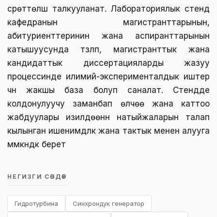
сүрөттөлүшү талкууланат. Лабораториялык стенд
кафедранын магистранттарынын,
абитуриенттеринин жана аспиранттарынын
катышуусунда түзүлүп, магистранттык жана
кандидаттык диссертацияларды жазуу
процессинде илимий-эксперименталдык иштер
үчүн жакшы база болуп саналат. Стендде
колдонулуучу заманбап өлчөө жана каттоо
жабдуулары изилдөөнүн натыйжаларын талап
кылынган ишенимдүүлүк жана тактык менен алууга
мүмкүндүк берет
НЕГИЗГИ СӨЗДӨР
Гидротурбина
Синхрондук генератор