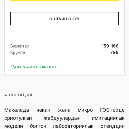
ОНЛАЙН ОКУУ
Барактар
159-166
Көрүүлөр
799
OPEN ACCESS ARTICLE
АННОТАЦИЯ
Макалада чакан жана микро ГЭСтерде
орнотулган жабдуулардын имитациялык
модели болгон лабораториялык стенддин