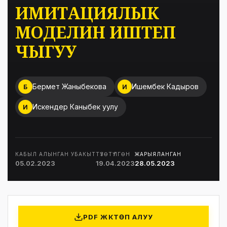
ИМИТАЦИЯЛЫК
МОДЕЛИН ИШТЕП
ЧЫГУУ
Бермет Жаныбекова
Ишембек Кадыров
Б
И
Искендер Каныбек уулу
И
КАБЫЛ АЛЫНГАН УБАКЫТ
ТҮЗӨТҮЛГӨН
ЖАРЫЯЛАНГАН
05.02.2023
19.04.2023
28.05.2023
PDF ЖҮКТӨП АЛУУ