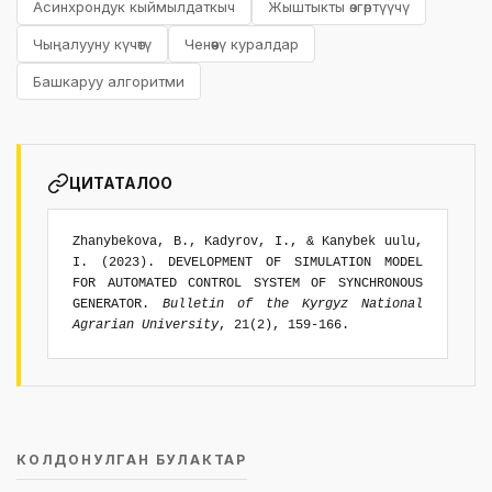
Асинхрондук кыймылдаткыч
Жыштыкты өзгөртүүчү
Чыңалууну күчөтү
Ченөөчү куралдар
Башкаруу алгоритми
ЦИТАТАЛОО
Zhanybekova, B., Kadyrov, I., & Kanybek uulu,
I. (2023). DEVELOPMENT OF SIMULATION MODEL
FOR AUTOMATED CONTROL SYSTEM OF SYNCHRONOUS
GENERATOR.
Bulletin of the Kyrgyz National
Agrarian University
, 21(2), 159-166.
КОЛДОНУЛГАН БУЛАКТАР