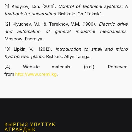
[1] Kadyrov, I.Sh. (2014).
Control of technical systems: A
textbook for universities
. Bishkek: ICh "Teknik".
[2] Klyuchev, V.I., & Terekhov, V.M. (1980).
Electric drive
and automation of general industrial mechanisms
.
Moscow: Energiya.
[3] Lipkin, V.I. (2012).
Introduction to small and micro
hydropower plants
. Bishkek: Altyn Tamga.
[4] Website materials. (n.d.). Retrieved
from
http://www.oremi.kg
.
КЫРГЫЗ УЛУТТУК
АГРАРДЫК