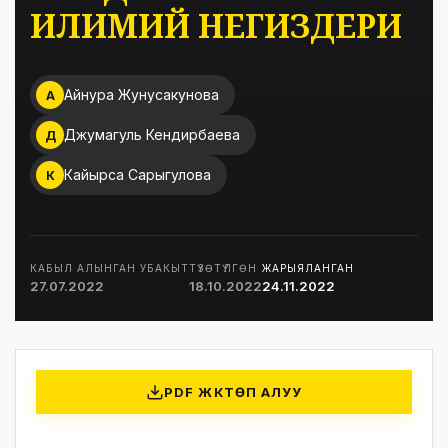
ИЛИМИЙ НЕГИЗДЕРИ
Айнура Жунусакунова
А
Джумагуль Кендирбаева
Д
Кайырса Сарыгулова
К
КАБЫЛ АЛЫНГАН УБАКЫТ
ТҮЗӨТҮЛГӨН
ЖАРЫЯЛАНГАН
27.07.2022
18.10.2022
24.11.2022
PDF ЖҮКТӨП АЛУУ