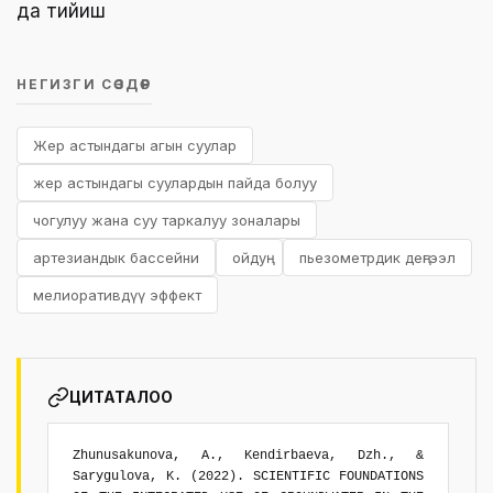
да тийиш
НЕГИЗГИ СӨЗДӨР
Жер астындагы агын суулар
жер астындагы суулардын пайда болуу
чогулуу жана суу таркалуу зоналары
артезиандык бассейни
ойдуң
пьезометрдик деңгээл
мелиоративдүү эффект
ЦИТАТАЛОО
Zhunusakunova, A., Kendirbaeva, Dzh., &
Sarygulova, K. (2022). SCIENTIFIC FOUNDATIONS