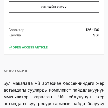
ОНЛАЙН ОКУУ
Барактар
126-130
Көрүүлөр
961
OPEN ACCESS ARTICLE
АННОТАЦИЯ
Бул макалада Чүй артезиан бассейниндеги жер
астындагы сууларды комплекстүү пайдалануунун
мүмкүнчүлүктөрү каралган. Чүй ойдуңунун жер
астындагы суу ресурстарынын пайда болуусу