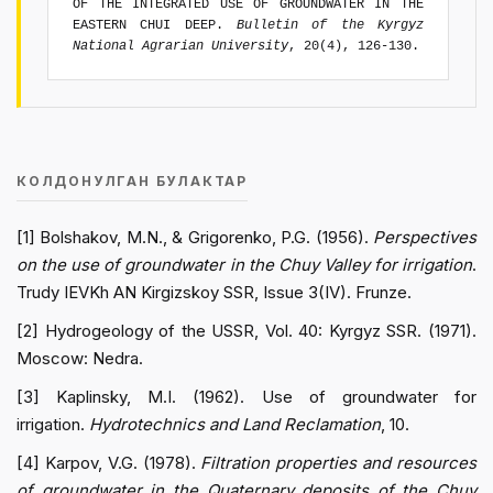
OF THE INTEGRATED USE OF GROUNDWATER IN THE
EASTERN CHUI DEEP.
Bulletin of the Kyrgyz
National Agrarian University
, 20(4), 126-130.
КОЛДОНУЛГАН БУЛАКТАР
[1] Bolshakov, M.N., & Grigorenko, P.G. (1956).
Perspectives
on the use of groundwater in the Chuy Valley for irrigation
.
Trudy IEVKh AN Kirgizskoy SSR, Issue 3(IV). Frunze.
[2] Hydrogeology of the USSR, Vol. 40: Kyrgyz SSR. (1971).
Moscow: Nedra.
[3] Kaplinsky, M.I. (1962). Use of groundwater for
irrigation.
Hydrotechnics and Land Reclamation
, 10.
[4] Karpov, V.G. (1978).
Filtration properties and resources
of groundwater in the Quaternary deposits of the Chuy