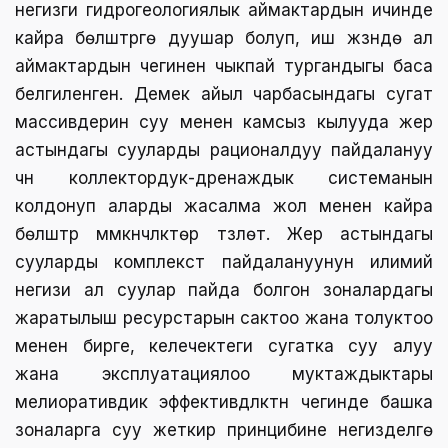
негизги гидрогеологиялык аймактардын ичинде
кайра бөлүштүрүүгө дуушар болуп, иш жүзүндө ал
аймактардын чегинен чыкпай тургандыгы баса
белгиленген. Демек айыл чарбасындагы сугат
массивдерин суу менен камсыз кылууда жер
астындагы сууларды рационалдуу пайдалануу
үчүн коллектордук-дренаждык системанын
колдонуп аларды жасалма жол менен кайра
бөлүштүрүү мүмкүнчүлүктөрү түзүлөт. Жер астындагы
сууларды комплекстүү пайдалануунун илимий
негизи ал суулар пайда болгон зоналардагы
жаратылыш ресурстарын сактоо жана толуктоо
менен бирге, келечектеги сугатка суу алуу
жана эксплуатациялоо муктаждыктары
мелиоративдик эффективдүүлүктүн чегинде башка
зоналарга суу жеткирүү принцибине негизделүүгө