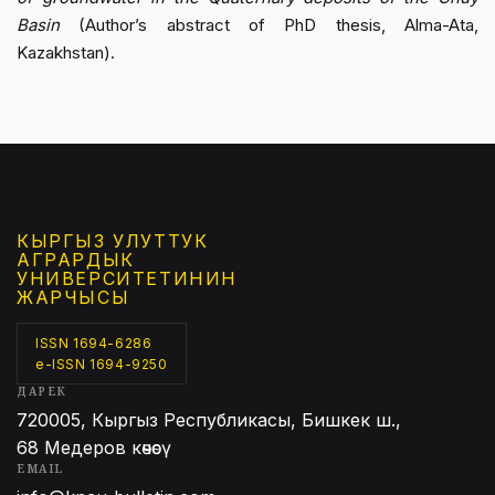
Basin
(Author’s abstract of PhD thesis, Alma-Ata,
Kazakhstan).
КЫРГЫЗ УЛУТТУК
АГРАРДЫК
УНИВЕРСИТЕТИНИН
ЖАРЧЫСЫ
ISSN 1694-6286
e-ISSN 1694-9250
ДАРЕК
720005, Кыргыз Республикасы, Бишкек ш.,
68 Медеров көчөсү
EMAIL