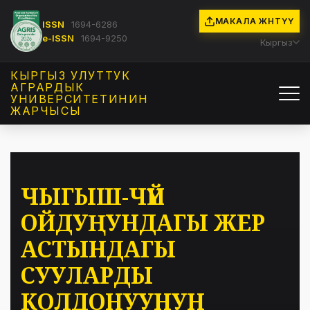
МАКАЛА ЖӨНӨТҮҮ
ISSN
1694-6286
e-ISSN
1694-9250
Кыргыз
КЫРГЫЗ УЛУТТУК
АГРАРДЫК
УНИВЕРСИТЕТИНИН
ЖАРЧЫСЫ
ЧЫГЫШ-ЧҮЙ
ОЙДУҢУНДАГЫ ЖЕР
АСТЫНДАГЫ
СУУЛАРДЫ
КОЛДОНУУНУН