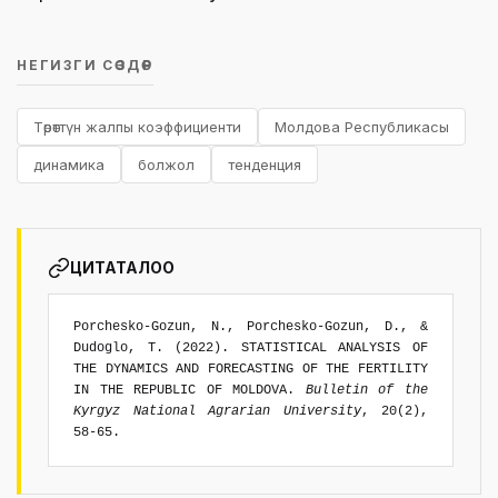
НЕГИЗГИ СӨЗДӨР
Төрөттүн жалпы коэффициенти
Молдова Республикасы
динамика
болжол
тенденция
ЦИТАТАЛОО
Porchesko-Gozun, N., Porchesko-Gozun, D., &
Dudoglo, T. (2022). STATISTICAL ANALYSIS OF
THE DYNAMICS AND FORECASTING OF THE FERTILITY
IN THE REPUBLIC OF MOLDOVA.
Bulletin of the
Kyrgyz National Agrarian University
, 20(2),
58-65.