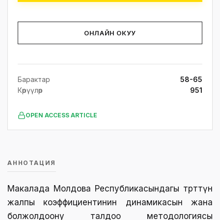
ОНЛАЙН ОКУУ
Барактар
58-65
Көрүүлөр
951
OPEN ACCESS ARTICLE
АННОТАЦИЯ
Макалада Молдова Республикасындагы төрөттүн
жалпы коэффициентинин динамикасын жана
болжолдоону талдоо методологиясы