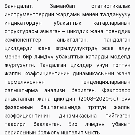
баяндалат. Заманбап статистикалык
инструменттердин жардамы менен талдануучу
индикатордун убакыттык катарларынын
структурасы ачылган – циклдик жана тренддик
компоненттер аныкталган, тандалган
циклдерди жана өзгөрмөлүүлүктөрдү эске алуу
менен бир өлчөмдүү убакыттык катарды моделдөө
жүргүзүлгөн. Тандалган циклдер үчүн төрөттүн
жалпы коэффициентинин динамикасынын жана
термелүүсүнүн тенденцияларынын
салыштырма анализи берилген. Факторлор
аныкталган жана циклдин (2008–2020-ж.) өсүү
фазасынын башталышында төрөттүн жалпы
коэффициентинин динамикасына тийгизген
таасири бааланган. Бир өлчөмдүү убакыт
сериясынын болжолу иштелип чыкты