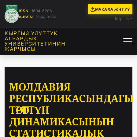
МАКАЛА ЖӨНӨТҮҮ
ISSN
1694-6286
e-ISSN
1694-9250
Кыргыз
КЫРГЫЗ УЛУТТУК
АГРАРДЫК
УНИВЕРСИТЕТИНИН
ЖАРЧЫСЫ
МОЛДАВИЯ
РЕСПУБЛИКАСЫНДАГЫ
ТӨРӨТТҮН
ДИНАМИКАСЫНЫН
СТАТИСТИКАЛЫК