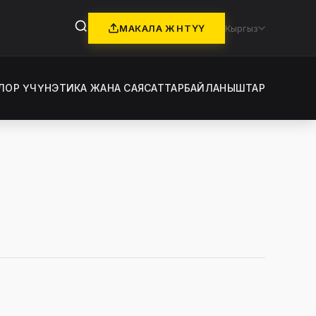
МАКАЛА ЖӨНӨТҮҮ
Кыргыз
ЛОР ҮЧҮН
ЭТИКА ЖАНА САЯСАТТАР
БАЙЛАНЫШТАР