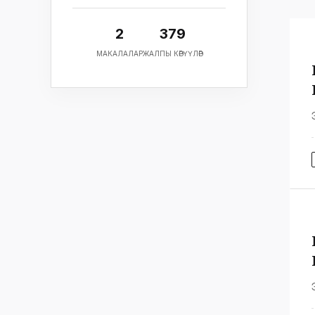
2
379
МАКАЛАЛАР
ЖАЛПЫ КӨРҮҮЛӨР