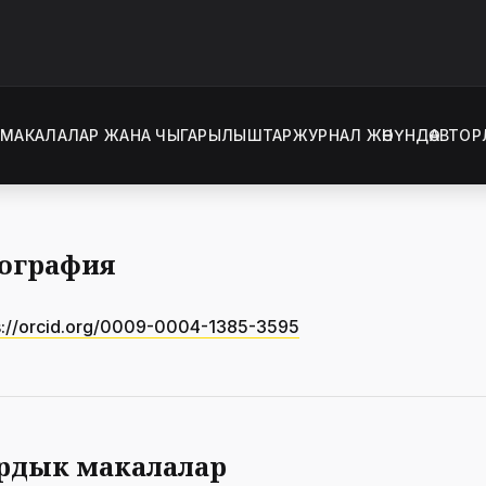
Т
МАКАЛАЛАР ЖАНА ЧЫГАРЫЛЫШТАР
ЖУРНАЛ ЖӨНҮНДӨ
АВТОР
ография
s://orcid.org/0009-0004-1385-3595
рдык макалалар