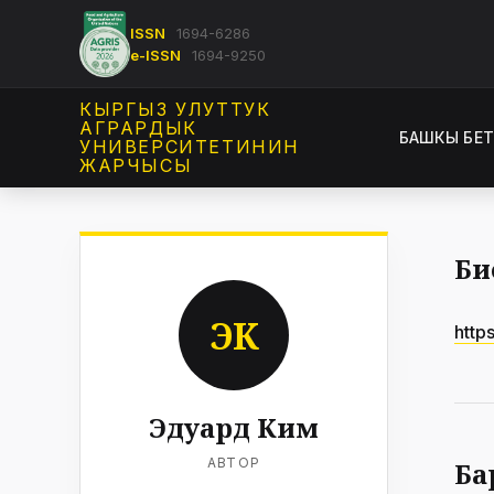
ISSN
1694-6286
e-ISSN
1694-9250
КЫРГЫЗ УЛУТТУК
АГРАРДЫК
БАШКЫ БЕ
УНИВЕРСИТЕТИНИН
ЖАРЧЫСЫ
Би
ЭК
http
Эдуард Ким
АВТОР
Ба