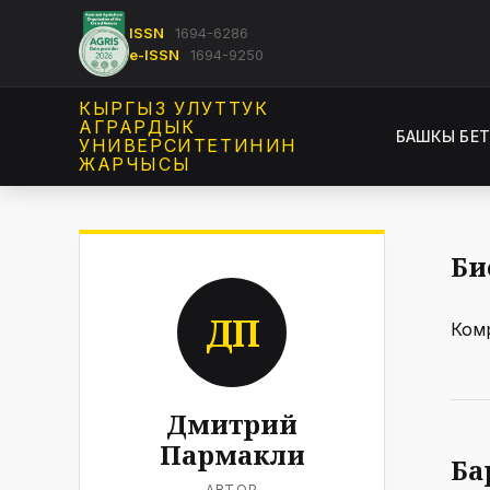
ISSN
1694-6286
e-ISSN
1694-9250
КЫРГЫЗ УЛУТТУК
АГРАРДЫК
БАШКЫ БЕ
УНИВЕРСИТЕТИНИН
ЖАРЧЫСЫ
Би
ДП
Ком
Дмитрий
Пармакли
Ба
АВТОР