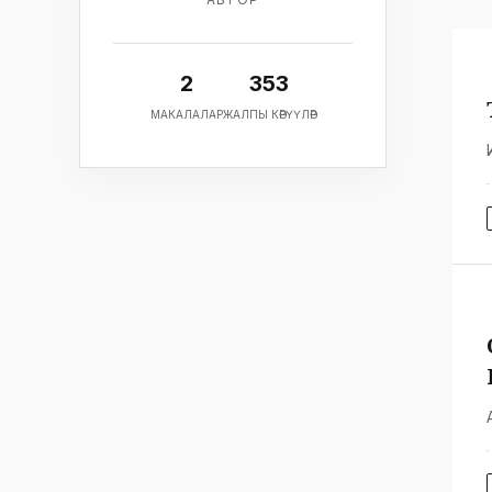
2
353
МАКАЛАЛАР
ЖАЛПЫ КӨРҮҮЛӨР