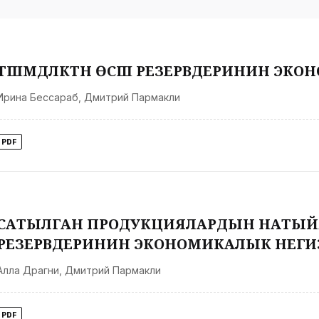
ТҮШҮМДҮҮЛҮКТҮН ӨСҮШ РЕЗЕРВДЕРИНИН Э
Ирина Бессараб
,
Дмитрий Пармакли
PDF
САТЫЛГАН ПРОДУКЦИЯЛАРДЫН НАТЫЙ
РЕЗЕРВДЕРИНИН ЭКОНОМИКАЛЫК НЕГИ
Алла Драгни
,
Дмитрий Пармакли
PDF