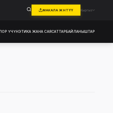
МАКАЛА ЖӨНӨТҮҮ
Кыргыз
ЛОР ҮЧҮН
ЭТИКА ЖАНА САЯСАТТАР
БАЙЛАНЫШТАР