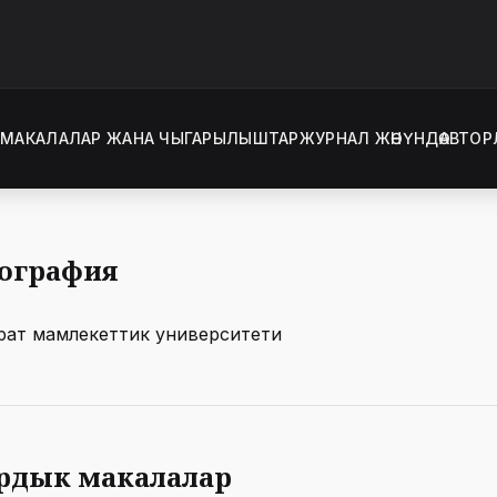
Т
МАКАЛАЛАР ЖАНА ЧЫГАРЫЛЫШТАР
ЖУРНАЛ ЖӨНҮНДӨ
АВТОР
ография
рат мамлекеттик университети
рдык макалалар