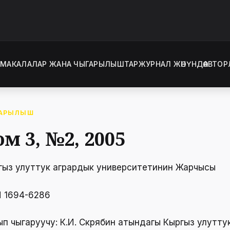
Т
МАКАЛАЛАР ЖАНА ЧЫГАРЫЛЫШТАР
ЖУРНАЛ ЖӨНҮНДӨ
АВТОР
АРЫЛЫШ
ом 3, №2, 2005
гыз улуттук агрардык университетинин Жарчысы
N 1694-6286
ып чыгаруучу: К.И. Скрябин атындагы Кыргыз улутту