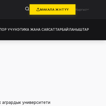
МАКАЛА ЖӨНӨТҮҮ
Кыргыз
ЛОР ҮЧҮН
ЭТИКА ЖАНА САЯСАТТАР
БАЙЛАНЫШТАР
к агрардык университети