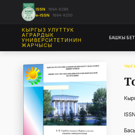
ISSN
1694-6286
e-ISSN
1694-9250
КЫРГЫЗ УЛУТТУК
АГРАРДЫК
БАШКЫ БЕ
УНИВЕРСИТЕТИНИН
ЖАРЧЫСЫ
ЧЫГ
Т
Кыр
ISS
Бас