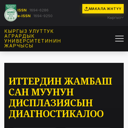
МАКАЛА ЖӨНӨТҮҮ
ISSN
1694-6286
e-ISSN
1694-9250
Кыргыз
КЫРГЫЗ УЛУТТУК
АГРАРДЫК
УНИВЕРСИТЕТИНИН
ЖАРЧЫСЫ
ИТТЕРДИН ЖАМБАШ
САН МУУНУН
ДИСПЛАЗИЯСЫН
ДИАГНОСТИКАЛОО