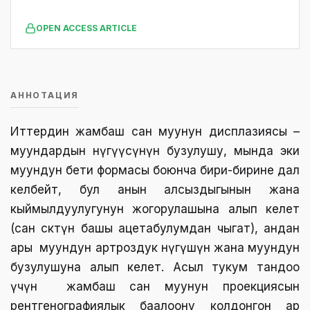
OPEN ACCESS ARTICLE
АННОТАЦИЯ
Иттердин жамбаш сан муунун дисплазиясы –
муундардын өнүгүүсүнүн бузулушу, мында эки
муундун бети формасы боюнча бири-бирине дал
келбейт, бул анын алсыздыгынын жана
кыймылдуулугунун жогорулашына алып келет
(сан сөөктүн башы ацетабулумдан чыгат), андан
ары муундун артроздук өнүгүшүнө жана муундун
бузулушуна алып келет. Асыл тукум тандоо
үчүн жамбаш сан муунун проекциясын
рентгенографиялык баалоону колдонгон ар