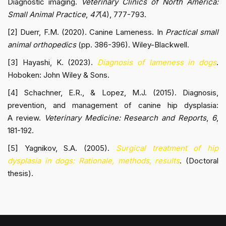
Diagnostic imaging.
Veterinary Clinics of North America:
Small Animal Practice
,
47
(4), 777-793.
[2] Duerr, F.M. (2020). Canine Lameness. In
Practical small
animal orthopedics
(pp. 386-396). Wiley-Blackwell.
[3] Hayashi, K. (2023).
Diagnosis of lameness in dogs
.
Hoboken: John Wiley & Sons.
[4] Schachner, E.R., & Lopez, M.J. (2015). Diagnosis,
prevention, and management of canine hip dysplasia:
A review.
Veterinary Medicine: Research and Reports
,
6
,
181-192.
[5] Yagnikov, S.A. (2005).
Surgical treatment of hip
dysplasia in dogs: Rationale, methods, results
. (Doctoral
thesis).