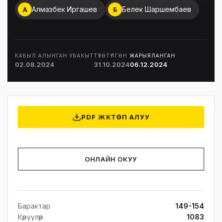
Алмазбек Иргашев
Белек Шаршембаев
А
Б
КАБЫЛ АЛЫНГАН УБАКЫТ
ТҮЗӨТҮЛГӨН
ЖАРЫЯЛАНГАН
02.08.2024
31.10.2024
06.12.2024
PDF ЖҮКТӨП АЛУУ
ОНЛАЙН ОКУУ
Барактар
149-154
Көрүүлөр
1083