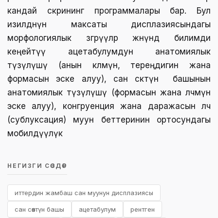
кандай скрининг программалары бар. Бул
изилдөөнүн максаты дисплазиясындагы
морфологиялык өзгөрүүлөр жөнүндө билимди
кеңейтүү ацетабулумдун анатомиялык
түзүлүшү (анын көлөмүн, тереңдигин жана
формасын эске алуу), сан сөөктүн башынын
анатомиялык түзүлүшү (формасын жана өлчөмүн
эске алуу), конгруенция жана даражасын өлчөө
(сублуксация) муун беттеринин ортосундагы
мобилдүүлүк
НЕГИЗГИ СӨЗДӨР
иттердин жамбаш сан муунун дисплазиясы
сан сөөктүн башы
ацетабулум
рентген