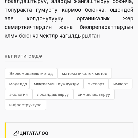
локалдаштыруу, аларды жайгаштыруу боюнча,
топуракта гумусту кармоо боюнча, ошондой
эле колдонулуучу органикалык жер
семирткичтердин жана биопрепараттардын
көлөмү боюнча чектөөлөр чагылдырылган
НЕГИЗГИ СӨЗДӨР
Экономикалык метод
математикалык метод
моделдөө
мөмө-жемиш өсүмдүктөрү
экспорт
импорт
экология
локалдаштыруу
химиялаштыруу
инфраструктура
ЦИТАТАЛОО