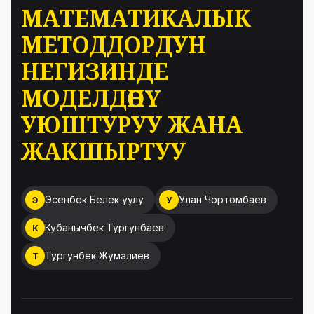
МАТЕМАТИКАЛЫК
МЕТОДДОРДУН
НЕГИЗИНДЕ
МОДЕЛДӨӨНҮ
УЮШТУРУУ ЖАНА
ЖАКШЫРТУУ
Эсенбек Белек уулу
Улан Чортомбаев
Э
У
Кубанычбек Тургунбаев
К
Тургунбек Жумалиев
Т