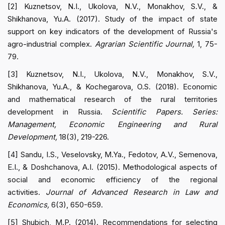
[2] Kuznetsov, N.I., Ukolova, N.V., Monakhov, S.V., &
Shikhanova, Yu.A. (2017). Study of the impact of state
support on key indicators of the development of Russia's
agro-industrial complex.
Agrarian Scientific Journal,
1, 75-
79.
[3] Kuznetsov, N.I., Ukolova, N.V., Monakhov, S.V.,
Shikhanova, Yu.A., & Kochegarova, O.S. (2018). Economic
and mathematical research of the rural territories
development in Russia.
Scientific Papers. Series:
Management, Economic Engineering and Rural
Development,
18(3), 219-226.
[4] Sandu, I.S., Veselovsky, M.Ya., Fedotov, A.V., Semenova,
E.I., & Doshchanova, A.I. (2015). Methodological aspects of
social and economic efficiency of the regional
activities.
Journal of Advanced Research in Law and
Economics,
6(3), 650-659.
[5] Shubich, M.P. (2014). Recommendations for selecting