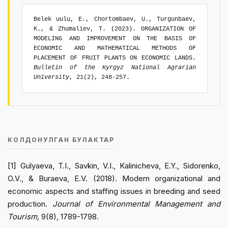
Belek uulu, E., Chortombaev, U., Turgunbaev,
K., & Zhumaliev, T. (2023). ORGANIZATION OF
MODELING AND IMPROVEMENT ON THE BASIS OF
ECONOMIC AND MATHEMATICAL METHODS OF
PLACEMENT OF FRUIT PLANTS ON ECONOMIC LANDS.
Bulletin of the Kyrgyz National Agrarian
University
, 21(2), 248-257.
КОЛДОНУЛГАН БУЛАКТАР
[1] Gulyaeva, T.I., Savkin, V.I., Kalinicheva, E.Y., Sidorenko,
O.V., & Buraeva, E.V. (2018). Modern organizational and
economic aspects and staffing issues in breeding and seed
production.
Journal of Environmental Management and
Tourism,
9(8), 1789-1798.