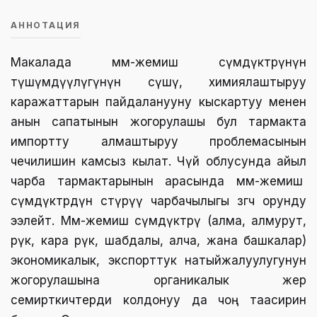
АННОТАЦИЯ
Макалада мөмө-жемиш өсүмдүктөрүнүн
түшүмдүүлүгүнүн өсүшү, химиялаштыруу
каражаттарын пайдаланууну кыскартуу менен
анын сапатынын жогорулашы бул тармакта
импортту алмаштыруу проблемасынын
чечилишин камсыз кылат. Чүй облусунда айыл
чарба тармактарынын арасында мөмө-жемиш
өсүмдүктөрдүн өстүрүү чарбачылыгы өзгөчө орунду
ээлейт. Мөмө-жемиш өсүмдүктөрү (алма, алмурут,
өрүк, кара өрүк, шабдалы, алча, жана башкалар)
экономикалык, экспорттук натыйжалуулугунун
жогорулашына органикалык жер
семирткичтерди колдонуу да чоң таасирин