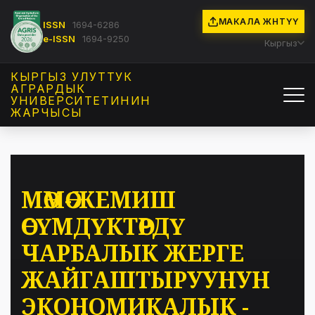
МАКАЛА ЖӨНӨТҮҮ
ISSN
1694-6286
e-ISSN
1694-9250
Кыргыз
КЫРГЫЗ УЛУТТУК
АГРАРДЫК
УНИВЕРСИТЕТИНИН
ЖАРЧЫСЫ
МӨМӨ-ЖЕМИШ
ӨСҮМДҮКТӨРДҮ
ЧАРБАЛЫК ЖЕРГЕ
ЖАЙГАШТЫРУУНУН
ЭКОНОМИКАЛЫК -