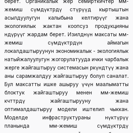
берет. Органикалык жер семирткичтер мөмө-
жемиш өсүмдүктөрдү өстүрүүдө кыртыштын
асылдуулугун калыбына келтирүүгө жана
экологиялык жактан коопсуз продукцияны
өндүрүүгө жардам берет. Изилдөөнүн максаты мөмө-
жемиш өсүмдүктөрдүн аймагын
локалдаштыруунун экономикалык - экологиялык
натыйжалуулугун жогорулатууда ички чарбалык
жерге жайгаштыруу системасын өркүндөтүү жана
аны сарамжалдуу жайгаштыруу болуп саналат.
Бул максатты ишке ашыруу үчүн маалыматты
блоктук жайгаштыруу менен мөмө-жемиш
көчөттөрдү жайгаштырууну жана
оптималдаштыруу модели иштелип чыккан.
Моделде инфраструктураны өнүктүрүү
планында мөмө-жемиш өсүмдүктөрдү