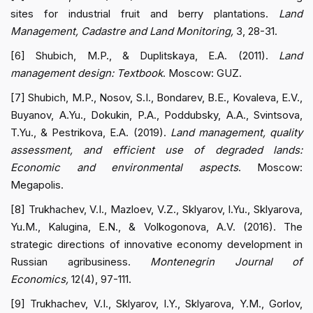
sites for industrial fruit and berry plantations.
Land
Management, Cadastre and Land Monitoring,
3, 28-31.
[6] Shubich, M.P., & Duplitskaya, E.A. (2011).
Land
management design: Textbook
. Moscow: GUZ.
[7] Shubich, M.P., Nosov, S.I., Bondarev, B.E., Kovaleva, E.V.,
Buyanov, A.Yu., Dokukin, P.A., Poddubsky, A.A., Svintsova,
T.Yu., & Pestrikova, E.A. (2019).
Land management, quality
assessment, and efficient use of degraded lands:
Economic and environmental aspects
. Moscow:
Megapolis.
[8] Trukhachev, V.I., Mazloev, V.Z., Sklyarov, I.Yu., Sklyarova,
Yu.M., Kalugina, E.N., & Volkogonova, A.V. (2016). The
strategic directions of innovative economy development in
Russian agribusiness.
Montenegrin Journal of
Economics,
12(4), 97-111.
[9] Trukhachev, V.I., Sklyarov, I.Y., Sklyarova, Y.M., Gorlov,