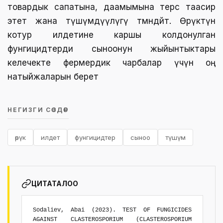
товардык сапатына, даамымына терс таасир
этет жана түшүмдүүлүгү төмөндөйт. Өрүктүн
котур илдетине каршы колдонулган
фунгицидтерди сыноонун жыйынтыктары
келечекте фермердик чарбалар үчүн оң
натыйжаларын берет
НЕГИЗГИ СӨЗДӨР
өрүк
илдет
фунгицидтер
сыноо
түшүм
ЦИТАТАЛОО
Sodaliev, Abai (2023). TEST OF FUNGICIDES
AGAINST CLASTEROSPORIUM (CLASTEROSPORIUM