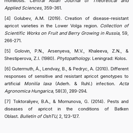
moniliosis.
Central Asian Journal of Theoretical and
Applied Sciences
, 359-361.
[4] Golubev, A.M. (2019). Creation of disease-resistant
apricot varieties in the Lower Volga region.
Collection of
Scientific Works on Fruit and Berry Growing in Russia,
59,
266-271.
[5] Golovin, P.N., Arsenyeva, M.V., Khaleeva, Z.N., &
Shestiperova, Z.I. (1980).
Phytopathology
. Leningrad: Kolos.
[6] Gutermuth, Á., Lendvay, B., & Pedryc, A. (2010). Different
responses of sensitive and resistant apricot genotypes to
artificial
Monilia laxa
(Aderh. & Ruhl.) infection.
Acta
Agronomica Hungarica,
58(3), 289-294.
[7] Toktoraliyev, B.A., & Momunova, G. (2014). Pests and
diseases of apricot in the conditions of Batken
Oblast.
Bulletin of OshTU,
2, 123-127.