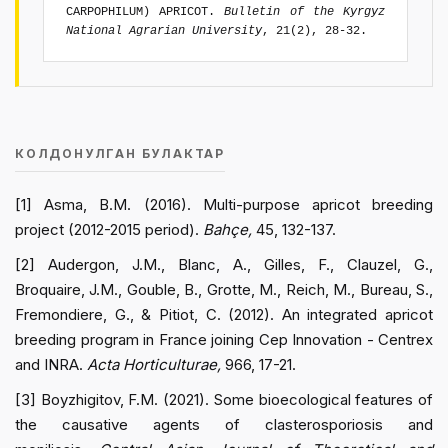
CARPOPHILUM) APRICOT.
Bulletin of the Kyrgyz
National Agrarian University
, 21(2), 28-32.
КОЛДОНУЛГАН БУЛАКТАР
[1] Asma, B.M. (2016). Multi-purpose apricot breeding
project (2012-2015 period).
Bahçe,
45, 132-137.
[2] Audergon, J.M., Blanc, A., Gilles, F., Clauzel, G.,
Broquaire, J.M., Gouble, B., Grotte, M., Reich, M., Bureau, S.,
Fremondiere, G., & Pitiot, C. (2012). An integrated apricot
breeding program in France joining Cep Innovation - Centrex
and INRA.
Acta Horticulturae,
966, 17-21.
[3] Boyzhigitov, F.M. (2021). Some bioecological features of
the causative agents of clasterosporiosis and