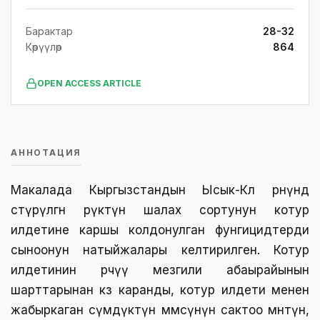
Барактар
28-32
Көрүүлөр
864
OPEN ACCESS ARTICLE
АННОТАЦИЯ
Макалада Кыргызстандын Ысык-Көл өрөөнүндө
өстүрүлгөн өрүктүн шалах сортунун котур
илдетине каршы колдонулган фунгицидтерди
сыноонун натыйжалары келтирилген. Котур
илдетинин өрчүү мезгили абаырайынын
шарттарынан көз каранды, котур илдети менен
жабыркаган өсүмдүктүн мөмөсүнүн сактоо мөөнөтүнө,