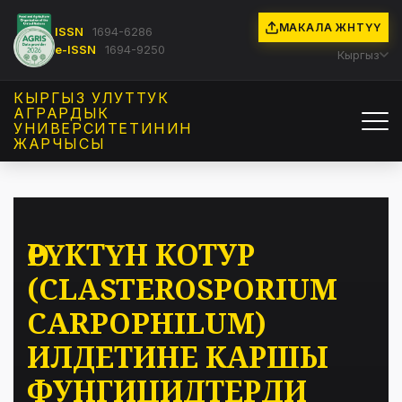
МАКАЛА ЖӨНӨТҮҮ
ISSN
1694-6286
e-ISSN
1694-9250
Кыргыз
КЫРГЫЗ УЛУТТУК
АГРАРДЫК
УНИВЕРСИТЕТИНИН
ЖАРЧЫСЫ
ӨРҮКТҮН КОТУР
(CLASTEROSPORIUM
CARPOPHILUM)
ИЛДЕТИНЕ КАРШЫ
ФУНГИЦИДТЕРДИ