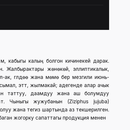
 м, кабыгы калың болгон кичинекей дарак.
ан. Жалбырактары жөнөкөй, эллиптикалык,
л-ак, гүлдөө жана мөмө берүү мезгили июнь-
мал, эттүү, жылмакай; адегенде алар ачык
дан таттуу, даамдуу жана аш болумдуу
т. Чыныгы жужубанын (Ziziphus jujuba)
луу жана тегиз шартында аз текшерилген.
унбаган жогорку сапаттагы продукция менен