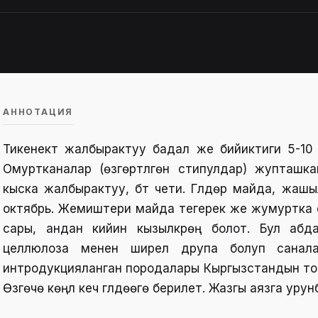
АННОТАЦИЯ
Тикенектүү жалбырактуу бадал же бийиктиги 5-10
Омуртканалар (өзгөртүлгөн стипулдар) жупташк
кыска жалбырактуу, бүт чети. Гүлдөрү майда, жашы
октябрь. Жемиштери майда тегерек же жумуртка сы
сары, андан кийин кызылкүрөң болот. Бул аб
целлюлоза менен ширелүү друпа болуп санала
интродукцияланган породалары Кыргызстандын тоо
Өзгөчө көңүл кеч гүлдөөгө берилет. Жазгы аязга ур