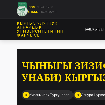
ISSN
1694-6286
e-ISSN
1694-9250
КЫРГЫЗ УЛУТТУК
АГРАРДЫК
БАШКЫ БЕ
УНИВЕРСИТЕТИНИН
ЖАРЧЫСЫ
ЧЫНЫГЫ ЗИЗИФУ
УНАБИ) КЫРГЫ
Кубанычбек Тургунбаев
Элнура Нурка
К
Э