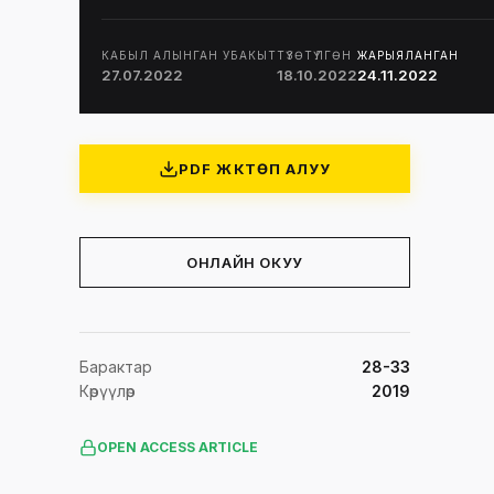
КАБЫЛ АЛЫНГАН УБАКЫТ
ТҮЗӨТҮЛГӨН
ЖАРЫЯЛАНГАН
27.07.2022
18.10.2022
24.11.2022
PDF ЖҮКТӨП АЛУУ
ОНЛАЙН ОКУУ
Барактар
28-33
Көрүүлөр
2019
OPEN ACCESS ARTICLE