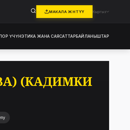
МАКАЛА ЖӨНӨТҮҮ
Кыргыз
ЛОР ҮЧҮН
ЭТИКА ЖАНА САЯСАТТАР
БАЙЛАНЫШТАР
BA) (КАДИМКИ
улу