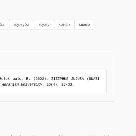
ба
жужуба
жужу
кинап
мөмөлөр
Belek uulu, E. (2022). ZIZIPHUS JUJUBA (UNABI
 Agrarian University
, 20(4), 28-33.