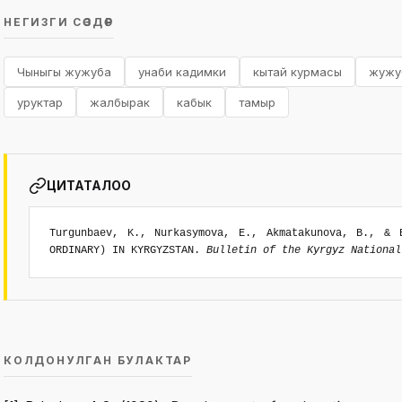
НЕГИЗГИ СӨЗДӨР
Чыныгы жужуба
унаби кадимки
кытай курмасы
жужу
уруктар
жалбырак
кабык
тамыр
ЦИТАТАЛОО
Turgunbaev, K., Nurkasymova, E., Akmatakunova, B., & 
ORDINARY) IN KYRGYZSTAN.
Bulletin of the Kyrgyz National
КОЛДОНУЛГАН БУЛАКТАР