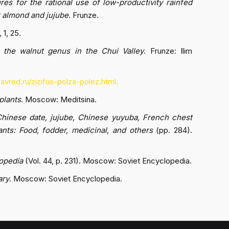
s for the rational use of low-productivity rainfed
et almond and jujube
. Frunze.
,
1, 25.
f the walnut genus in the Chui Valley
. Frunze: Ilim
zavred.ru/zizifus-polza-polez.html.
plants
. Moscow: Meditsina.
 Chinese date, jujube, Chinese yuyuba, French chest
nts: Food, fodder, medicinal, and others
(pp. 284).
opedia
(Vol. 44, p. 231). Moscow: Soviet Encyclopedia.
ary
. Moscow: Soviet Encyclopedia.