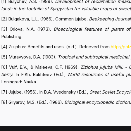
[1] Bulychev, A.S. (1989).
Development of reclamation measure
lands in the foothills of Kyrgyzstan for valuable crops of swe
[2] Bulgakova, L.L. (1966). Common jujube.
Beekeeping Journal
[3] Orlova, N.A. (1973).
Bioecological features of plants o
Publishing.
[4] Ziziphus: Benefits and uses. (n.d.). Retrieved from
http://pol
[5] Muravyova, D.A. (1983).
Tropical and subtropical medicinal 
[6] Vulf, E.V., & Maleeva, O.F. (1969).
Ziziphus jujuba Mill. -
berry
. In F.Kh. Bakhteev (Ed.),
World resources of useful pla
Leningrad: Nauka.
[7] Jujube. (1956). In B.A. Vvedensky (Ed.),
Great Soviet Encycl
[8] Gilyarov, M.S. (Ed.). (1986).
Biological encyclopedic diction