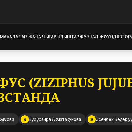
Т
МАКАЛАЛАР ЖАНА ЧЫГАРЫЛЫШТАР
ЖУРНАЛ ЖӨНҮНДӨ
АВТОР
С (ZIZIPHUS JUJU
ЗСТАНДА
сымова
Бүбүсайра Акматакунова
Эсенбек Белек у
Б
Э