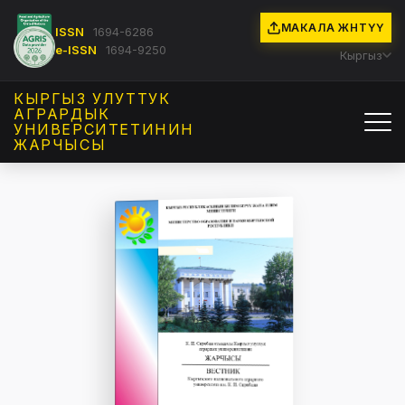
МАКАЛА ЖӨНӨТҮҮ
ISSN
1694-6286
e-ISSN
1694-9250
Кыргыз
КЫРГЫЗ УЛУТТУК
АГРАРДЫК
УНИВЕРСИТЕТИНИН
ЖАРЧЫСЫ