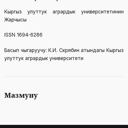
Кыргыз улуттук агрардык университетинин
Жарчысы
ISSN 1694-6286
Басып чыгаруучу: К.И. Скрябин атындагы Кыргыз
улуттук агрардык университети
Мазмуну