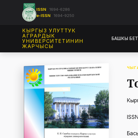
ISSN
1694-6286
e-ISSN
1694-9250
КЫРГЫЗ УЛУТТУК
АГРАРДЫК
БАШКЫ БЕ
УНИВЕРСИТЕТИНИН
ЖАРЧЫСЫ
ЧЫГ
Т
Кыр
ISS
Бас