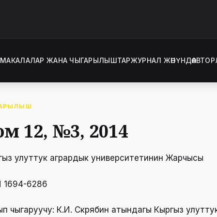
Т
МАКАЛАЛАР ЖАНА ЧЫГАРЫЛЫШТАР
ЖУРНАЛ ЖӨНҮНДӨ
АВТОР
АРЫЛЫШ
ом 12, №3, 2014
гыз улуттук агрардык университетинин Жарчысы
N 1694-6286
ып чыгаруучу: К.И. Скрябин атындагы Кыргыз улутту