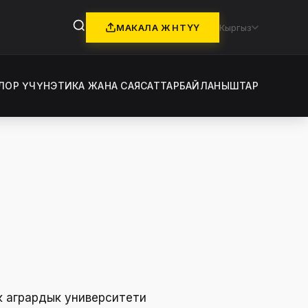
МАКАЛА ЖӨНӨТҮҮ
Кыргыз
ЛОР ҮЧҮН
ЭТИКА ЖАНА САЯСАТТАР
БАЙЛАНЫШТАР
к агрардык университети