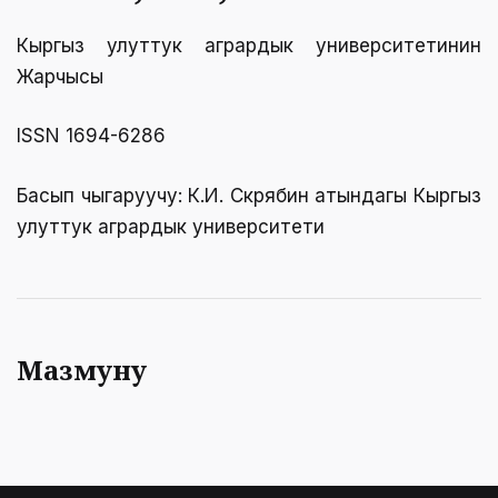
Кыргыз улуттук агрардык университетинин
Жарчысы
ISSN 1694-6286
Басып чыгаруучу: К.И. Скрябин атындагы Кыргыз
улуттук агрардык университети
Мазмуну