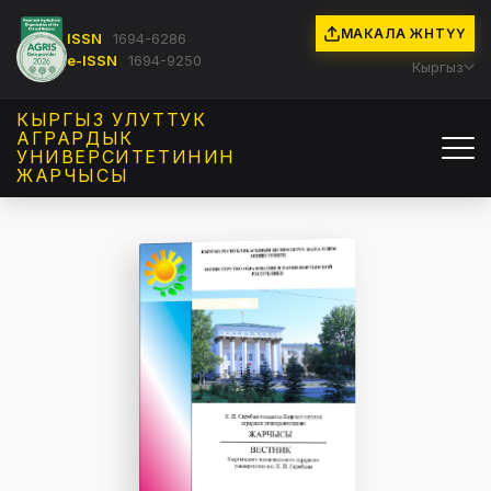
МАКАЛА ЖӨНӨТҮҮ
ISSN
1694-6286
e-ISSN
1694-9250
Кыргыз
КЫРГЫЗ УЛУТТУК
АГРАРДЫК
УНИВЕРСИТЕТИНИН
ЖАРЧЫСЫ