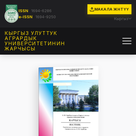
МАКАЛА ЖӨНӨТҮҮ
ISSN
1694-6286
e-ISSN
1694-9250
Кыргыз
КЫРГЫЗ УЛУТТУК
АГРАРДЫК
УНИВЕРСИТЕТИНИН
ЖАРЧЫСЫ