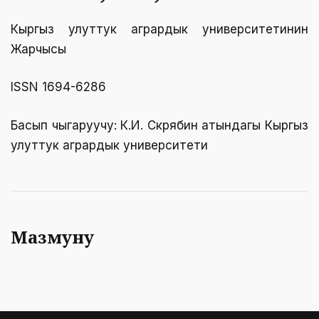
Кыргыз улуттук агрардык университетинин
Жарчысы
ISSN 1694-6286
Басып чыгаруучу: К.И. Скрябин атындагы Кыргыз
улуттук агрардык университети
Мазмуну