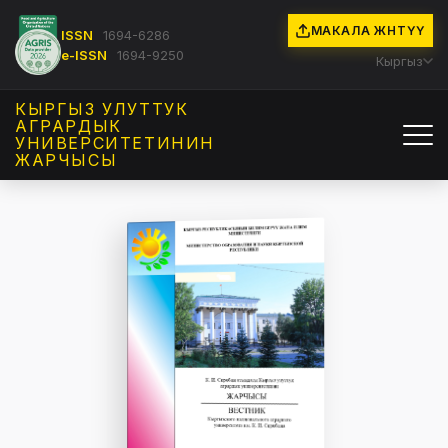
МАКАЛА ЖӨНӨТҮҮ
ISSN
1694-6286
e-ISSN
1694-9250
Кыргыз
КЫРГЫЗ УЛУТТУК
АГРАРДЫК
УНИВЕРСИТЕТИНИН
ЖАРЧЫСЫ