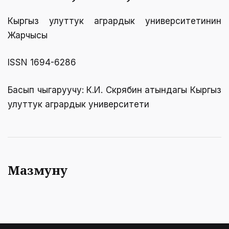
Кыргыз улуттук агрардык университетинин
Жарчысы
ISSN 1694-6286
Басып чыгаруучу: К.И. Скрябин атындагы Кыргыз
улуттук агрардык университети
Мазмуну