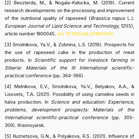
[2] Beszterda, M., & Nogala-Kałucka, M. (2019). Current
research developments on the processing and improvement
of the nutritional quality of rapeseed (
Brassica napus
L.).
European Journal of Lipid Science and Technology,
121(5),
article number 1800045.
doi: 10.1002/ejlt.201800045.
[3] Smolnikova, Ya.V., & Zobnina, L.S. (2019). Prospects for
the use of rapeseed cake in the production of meat
products. In
Scientific support for livestock farming in
Siberia: Materials of the III International scientific-
practical conference
(pp. 364-366).
[4] Melnikova, E.V., Smolnikova, Ya.V., Belyakov, A.A., &
Lisovets, T.A. (2021). Possibility of using camelina seeds in
halva production. In
Science and education: Experience,
problems, development prospects: Materials of the
International scientific-practical conference
(pp. 305-
309). Krasnoyarsk.
[5] Kuznetsova, G.N., & Polyakova, R.S. (2021). Influence of