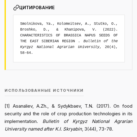
ЦИТИРОВАНИЕ
Smolnikova, Ya., Kolomeitsev, A., Stutko, O.,
Broshko, D., & Khanipova, V. (2022).
CHARACTERISTICS OF BRASSICA NAPUS SEEDS OF
THE EAST SIBERIAN REGION .
Bulletin of the
Kyrgyz National Agrarian University
, 20(4),
58-64.
ИСПОЛЬЗОВАННЫЕ ИСТОЧНИКИ
[1] Asanaliev, A.Zh., & Sydykbaev, T.N. (2017). On food
security and the role of crop production technologies in its
implementation.
Bulletin of Kyrgyz National Agrarian
University named after K.I. Skryabin
, 3(44), 73-78.