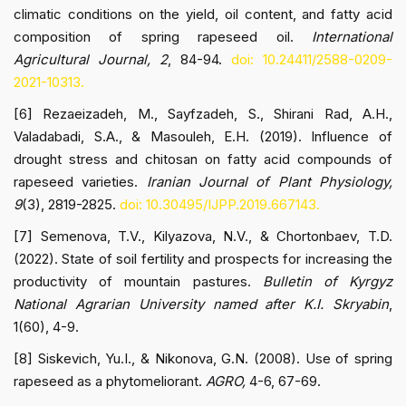
climatic conditions on the yield, oil content, and fatty acid
composition of spring rapeseed oil.
International
Agricultural Journal, 2
, 84-94.
doi: 10.24411/2588-0209-
2021-10313.
[6] Rezaeizadeh, M., Sayfzadeh, S., Shirani Rad, A.H.,
Valadabadi, S.A., & Masouleh, E.H. (2019). Influence of
drought stress and chitosan on fatty acid compounds of
rapeseed varieties.
Iranian Journal of Plant Physiology,
9
(3), 2819-2825.
doi: 10.30495/IJPP.2019.667143.
[7] Semenova, T.V., Kilyazova, N.V., & Chortonbaev, T.D.
(2022). State of soil fertility and prospects for increasing the
productivity of mountain pastures.
Bulletin of Kyrgyz
National Agrarian University named after K.I. Skryabin
,
1(60), 4-9.
[8] Siskevich, Yu.I., & Nikonova, G.N. (2008). Use of spring
rapeseed as a phytomeliorant.
AGRO,
4-6, 67-69.