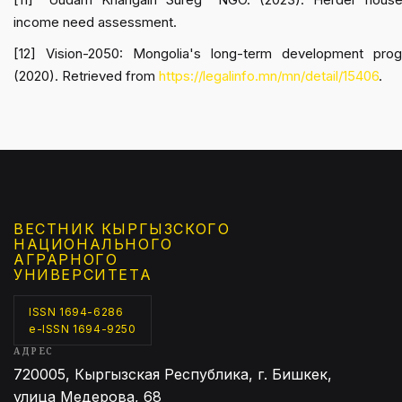
income need assessment.
[12] Vision-2050: Mongolia's long-term development prog
(2020). Retrieved from
https://legalinfo.mn/mn/detail/15406
.
ВЕСТНИК КЫРГЫЗCКОГО
НАЦИОНАЛЬНОГО
АГРАРНОГО
УНИВЕРСИТЕТА
ISSN 1694-6286
e-ISSN 1694-9250
АДРЕС
720005, Кыргызская Республика, г. Бишкек,
улица Медерова, 68