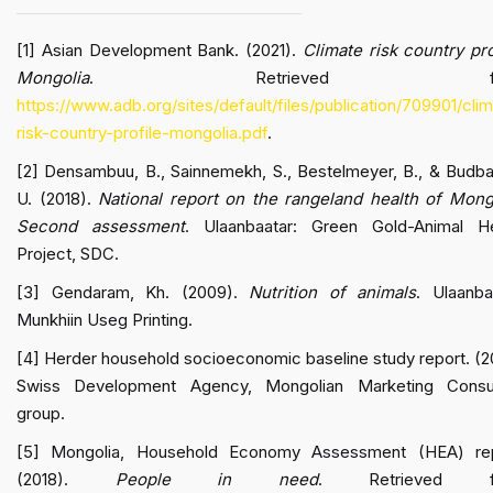
[1] Asian Development Bank. (2021).
Climate risk country pro
Mongolia
. Retrieved fr
https://www.adb.org/sites/default/files/publication/709901/cli
risk-country-profile-mongolia.pdf
.
[2] Densambuu, B., Sainnemekh, S., Bestelmeyer, B., & Budba
U. (2018).
National report on the rangeland health of Mong
Second assessment
. Ulaanbaatar: Green Gold-Animal He
Project, SDC.
[3] Gendaram, Kh. (2009).
Nutrition of animals
. Ulaanba
Munkhiin Useg Printing.
[4] Herder household socioeconomic baseline study report. (2
Swiss Development Agency, Mongolian Marketing Consul
group.
[5] Mongolia, Household Economy Assessment (HEA) rep
(2018).
People in need
. Retrieved f