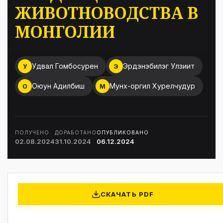
ЖИВОТНОВОДСТВА В
МОНГОЛИИ
Удвал Гомбосурен
Эрдэнэбилэг Улзиит
У
Э
Оюун Адилбиш
Мунх-оргил Хурелчудур
О
М
ПОЛУЧЕНО
ДОРАБОТАНО
ОПУБЛИКОВАНО
02.08.2024
31.10.2024
06.12.2024
СКАЧАТЬ PDF