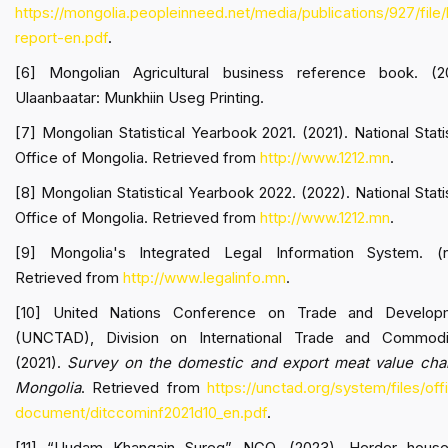
https://mongolia.peopleinneed.net/media/publications/927/file
report-en.pdf
.
[6] Mongolian Agricultural business reference book. (20
Ulaanbaatar: Munkhiin Useg Printing.
[7] Mongolian Statistical Yearbook 2021. (2021). National Stati
Office of Mongolia. Retrieved from
http://www.1212.mn
.
[8] Mongolian Statistical Yearbook 2022. (2022). National Stati
Office of Mongolia. Retrieved from
http://www.1212.mn
.
[9] Mongolia's Integrated Legal Information System. (n.
Retrieved from
http://www.legalinfo.mn
.
[10] United Nations Conference on Trade and Develop
(UNCTAD), Division on International Trade and Commodit
(2021).
Survey on the domestic and export meat value chai
Mongolia
. Retrieved from
https://unctad.org/system/files/offi
document/ditccominf2021d10_en.pdf
.
[11] “Uudam Khangain Sureg” NGO. (2023). Herder house