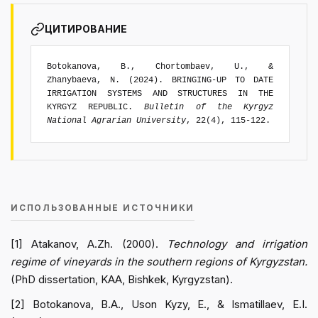
ЦИТИРОВАНИЕ
Botokanova, B., Chortombaev, U., &
Zhanybaeva, N. (2024). BRINGING-UP TO DATE
IRRIGATION SYSTEMS AND STRUCTURES IN THE
KYRGYZ REPUBLIC.
Bulletin of the Kyrgyz
National Agrarian University
, 22(4), 115-122.
ИСПОЛЬЗОВАННЫЕ ИСТОЧНИКИ
[1] Atakanov, A.Zh. (2000).
Technology and irrigation
regime of vineyards in the southern regions of Kyrgyzstan.
(PhD dissertation, KAA, Bishkek, Kyrgyzstan).
[2] Botokanova, B.A., Uson Kyzy, E., & Ismatillaev, E.I.