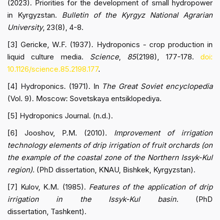
(2023). Priorities for the development of small hydropower
in Kyrgyzstan.
Bulletin of the Kyrgyz National Agrarian
University
, 23(8), 4-8.
[3] Gericke, W.F. (1937). Hydroponics - crop production in
liquid culture media.
Science
,
85
(2198), 177-178.
doi:
10.1126/science.85.2198.177
.
[4] Hydroponics. (1971). In
The Great Soviet encyclopedia
(Vol. 9). Moscow: Sovetskaya entsiklopediya.
[5] Hydroponics Journal. (n.d.).
[6] Jooshov, P.M. (2010).
Improvement of irrigation
technology elements of drip irrigation of fruit orchards (on
the example of the coastal zone of the Northern Issyk-Kul
region).
(PhD dissertation, KNAU, Bishkek, Kyrgyzstan).
[7] Kulov, K.M. (1985).
Features of the application of drip
irrigation in the Issyk-Kul basin.
(PhD
dissertation, Tashkent).