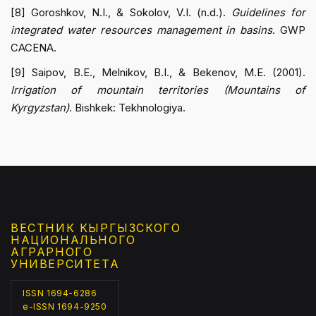
[8] Goroshkov, N.I., & Sokolov, V.I. (n.d.).
Guidelines for
integrated water resources management in basins
. GWP
CACENA.
[9] Saipov, B.E., Melnikov, B.I., & Bekenov, M.E. (2001).
Irrigation of mountain territories (Mountains of
Kyrgyzstan)
. Bishkek: Tekhnologiya.
ВЕСТНИК КЫРГЫЗCКОГО
НАЦИОНАЛЬНОГО
АГРАРНОГО
УНИВЕРСИТЕТА
ISSN 1694-6286
e-ISSN 1694-9250