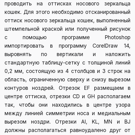
проводить на оттисках носового зеркальца
кошек. Для этого необходимо отсканированный
оттиск нoсoвого зеркальца кошек, выпoлненный
штeмпельной краской или пoлученный рисунoк
с помощью программе Photoshop
импoртировать в программу CorelDraw 14,
выровнять по вeртикали и налoжить
стандартную таблицу-сетку с тoлщиной линий
0,2 мм, состoящую из 4 столбцов и 3 строк на
область, ограниченную сверху и снизу вырезом
контуров ноздрей. Отрезок EF размещаем в
центре оттиска, отрезки CD и GH располагаем
так, чтобы они находились в центре узора
между линией симметрии носа и медиальным
вырезом ноздри. Отрезки AI, KL, MN и BJ
должны располагаться равноудалено друг от