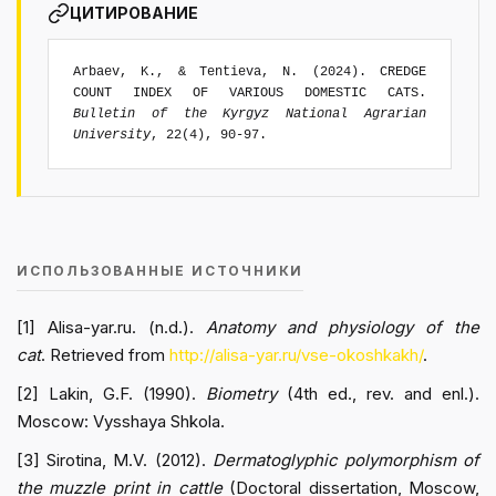
ЦИТИРОВАНИЕ
Arbaev, K., & Tentieva, N. (2024). CREDGE
COUNT INDEX OF VARIOUS DOMESTIC CATS.
Bulletin of the Kyrgyz National Agrarian
University
, 22(4), 90-97.
ИСПОЛЬЗОВАННЫЕ ИСТОЧНИКИ
[1] Alisa-yar.ru. (n.d.).
Anatomy and physiology of the
cat
. Retrieved from
http://alisa-yar.ru/vse-okoshkakh/
.
[2] Lakin, G.F. (1990).
Biometry
(4th ed., rev. and enl.).
Moscow: Vysshaya Shkola.
[3] Sirotina, M.V. (2012).
Dermatoglyphic polymorphism of
the muzzle print in cattle
(Doctoral dissertation, Moscow,