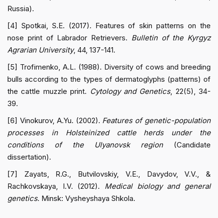
Russia).
[4] Spotkai, S.E. (2017). Features of skin patterns on the
nose print of Labrador Retrievers.
Bulletin of the Kyrgyz
Agrarian University
, 44, 137-141.
[5] Trofimenko, A.L. (1988). Diversity of cows and breeding
bulls according to the types of dermatoglyphs (patterns) of
the cattle muzzle print.
Cytology and Genetics
, 22(5), 34-
39.
[6] Vinokurov, A.Yu. (2002).
Features of genetic-population
processes in Holsteinized cattle herds under the
conditions of the Ulyanovsk region
(Candidate
dissertation).
[7] Zayats, R.G., Butvilovskiy, V.E., Davydov, V.V., &
Rachkovskaya, I.V. (2012).
Medical biology and general
genetics
. Minsk: Vysheyshaya Shkola.