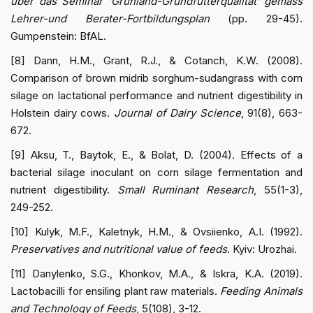
über das Seminar 'Grunland-Grundfutterqualität' gemäss
Lehrer-und Berater-Fortbildungsplan
(pp. 29-45).
Gumpenstein: BfAL.
[8] Dann, H.M., Grant, R.J., & Cotanch, K.W. (2008).
Comparison of brown midrib sorghum-sudangrass with corn
silage on lactational performance and nutrient digestibility in
Holstein dairy cows.
Journal of Dairy Science
, 91(8), 663-
672.
[9] Aksu, T., Baytok, E., & Bolat, D. (2004). Effects of a
bacterial silage inoculant on corn silage fermentation and
nutrient digestibility.
Small Ruminant Research
, 55(1-3),
249-252.
[10] Kulyk, M.F., Kaletnyk, H.M., & Ovsiienko, A.I. (1992).
Preservatives and nutritional value of feeds
. Kyiv: Urozhai.
[11] Danylenko, S.G., Khonkov, M.A., & Iskra, K.A. (2019).
Lactobacilli for ensiling plant raw materials.
Feeding Animals
and Technology of Feeds
, 5(108), 3-12.