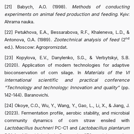
[21] Babych, A.O. (1998).
Methods of conducting
experiments on animal feed production and feeding
. Kyiv:
Ahrarna nauka.
[22] Petukhova, E.A., Bessarabova, R.F., Khaleneva, L.D., &
nd
Antonova, O.A. (1989).
Zootechnical analysis of feed
(2
ed.). Moscow: Agropromizdat.
[23] Kopylova, E.V., Danylenko, S.G., & Verbytskyi, S.B.
(2020). Application of modern technologies for adaptive
bioconservation of corn silage. In
Materials of the VI
international scientific and practical conference
“Technology and technology: Innovation and quality”
(pp.
142-144). Baranovichi.
[24] Okoye, C.O., Wu, Y., Wang, Y., Gao, L., Li, X., & Jiang, J.
(2023). Fermentation profile, aerobic stability, and microbial
community dynamics of corn straw ensiled with
Lactobacillus buchneri
PC-C1 and
Lactobacillus plantarum