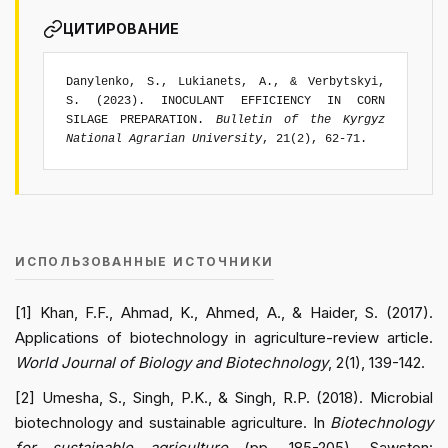
ЦИТИРОВАНИЕ
Danylenko, S., Lukianets, A., & Verbytskyi,
S. (2023). INOCULANT EFFICIENCY IN CORN
SILAGE PREPARATION.
Bulletin of the Kyrgyz
National Agrarian University
, 21(2), 62-71.
ИСПОЛЬЗОВАННЫЕ ИСТОЧНИКИ
[1] Khan, F.F., Ahmad, K., Ahmed, A., & Haider, S. (2017).
Applications of biotechnology in agriculture-review article.
World Journal of Biology and Biotechnology
, 2(1), 139-142.
[2] Umesha, S., Singh, P.K., & Singh, R.P. (2018). Microbial
biotechnology and sustainable agriculture. In
Biotechnology
for sustainable agriculture
(pp. 185-205). Sawston: