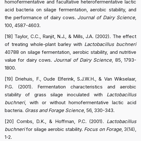
homofermentative and facultative heterofermentative lactic
acid bacteria on silage fermentation, aerobic stability, and
the performance of dairy cows.
Journal of Dairy Science
,
100, 4587-4603.
[18] Taylor, C.C., Ranjit, N.J., & Mills, J.A. (2002). The effect
of treating whole-plant barley with
Lactobacillus buchneri
40788 on silage fermentation, aerobic stability, and nutritive
value for dairy cows.
Journal of Dairy Science
, 85, 1793-
1800.
[19] Driehuis, F., Oude Elferink, S.J.W.H., & Van Wikselaar,
P.G. (2001). Fermentation characteristics and aerobic
stability of grass silage inoculated with
Lactobacillus
buchneri
, with or without homofermentative lactic acid
bacteria.
Grass and Forage Science
, 56, 330-343.
[20] Combs, D.K., & Hoffman, P.C. (2001).
Lactobacillus
buchneri
for silage aerobic stability.
Focus on Forage
, 3(14),
1-2.