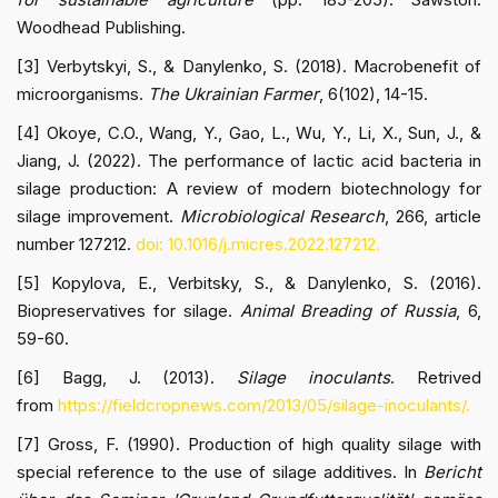
Woodhead Publishing.
[3] Verbytskyi, S., & Danylenko, S. (2018). Macrobenefit of
microorganisms.
The Ukrainian Farmer
, 6(102), 14-15.
[4] Okoye, C.O., Wang, Y., Gao, L., Wu, Y., Li, X., Sun, J., &
Jiang, J. (2022). The performance of lactic acid bacteria in
silage production: A review of modern biotechnology for
silage improvement.
Microbiological Research
, 266, article
number 127212.
doi: 10.1016/j.micres.2022.127212.
[5] Kopylova, E., Verbitsky, S., & Danylenko, S. (2016).
Biopreservatives for silage.
Animal Breading of Russia
, 6,
59-60.
[6] Bagg, J. (2013).
Silage inoculants
. Retrived
from
https://fieldcropnews.com/2013/05/silage-inoculants/.
[7] Gross, F. (1990). Production of high quality silage with
special reference to the use of silage additives. In
Bericht