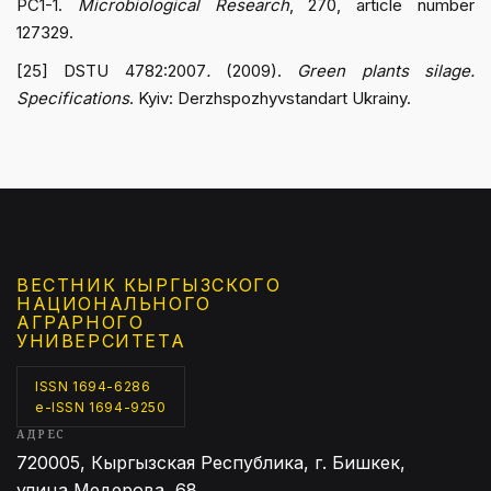
PC1-1.
Microbiological Research
, 270, article number
127329.
[25] DSTU 4782:2007
.
(2009).
Green plants silage.
Specifications
. Kyiv: Derzhspozhyvstandart Ukrainy.
ВЕСТНИК КЫРГЫЗCКОГО
НАЦИОНАЛЬНОГО
АГРАРНОГО
УНИВЕРСИТЕТА
ISSN 1694-6286
e-ISSN 1694-9250
АДРЕС
720005, Кыргызская Республика, г. Бишкек,
улица Медерова, 68