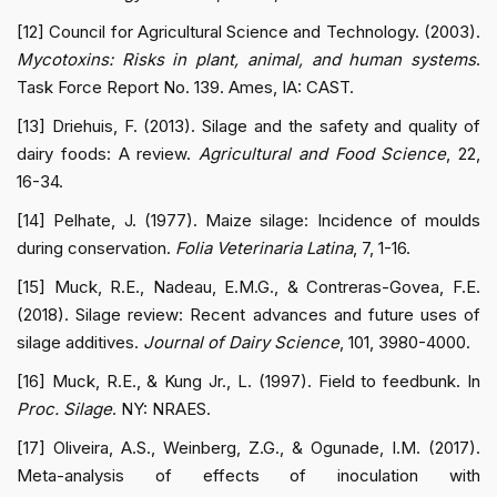
[12] Council for Agricultural Science and Technology. (2003).
Mycotoxins: Risks in plant, animal, and human systems
.
Task Force Report No. 139. Ames, IA: CAST.
[13] Driehuis, F. (2013). Silage and the safety and quality of
dairy foods: A review.
Agricultural and Food Science
, 22,
16-34.
[14] Pelhate, J. (1977). Maize silage: Incidence of moulds
during conservation.
Folia Veterinaria Latina
, 7, 1-16.
[15] Muck, R.E., Nadeau, E.M.G., & Contreras-Govea, F.E.
(2018). Silage review: Recent advances and future uses of
silage additives.
Journal of Dairy Science
, 101, 3980-4000.
[16] Muck, R.E., & Kung Jr., L. (1997). Field to feedbunk. In
Proc. Silage
. NY: NRAES.
[17] Oliveira, A.S., Weinberg, Z.G., & Ogunade, I.M. (2017).
Meta-analysis of effects of inoculation with