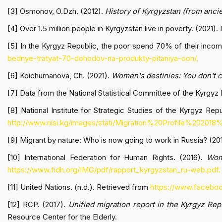
[3] Osmonov, O.Dzh. (2012).
History of Kyrgyzstan (from ancie
[4] Over 1.5 million people in Kyrgyzstan live in poverty. (2021)
[5] In the Kyrgyz Republic, the poor spend 70% of their inco
bednye-tratyat-70-dohodov-na-produkty-pitaniya-oon/.
[6] Koichumanova, Ch. (2021).
Women's destinies: You don't 
[7] Data from the National Statistical Committee of the Kyrgyz 
[8] National Institute for Strategic Studies of the Kyrgyz Rep
http://www.nisi.kg/images/stati/Migration%20Profile%202018
[9] Migrant by nature: Who is now going to work in Russia? (2
[10] International Federation for Human Rights. (2016).
Wom
https://www.fidh.org/IMG/pdf/rapport_kyrgyzstan_ru-web.pdf.
[11] United Nations. (n.d.). Retrieved from
https://www.faceboo
[12] RCP. (2017).
Unified migration report in the Kyrgyz Rep
Resource Center for the Elderly.