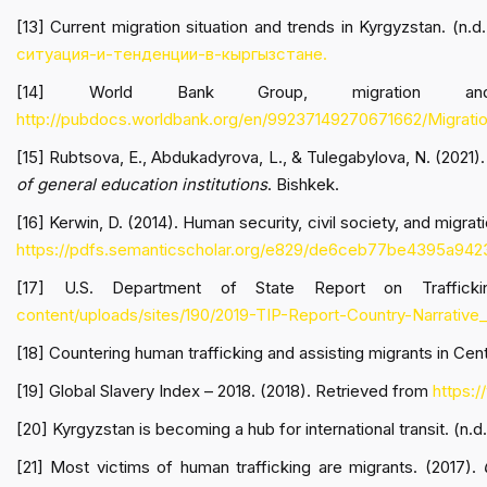
[13] Current migration situation and trends in Kyrgyzstan. (n.
ситуация-и-тенденции-в-кыргызстане.
[14] World Bank Group, migration and
http://pubdocs.worldbank.org/en/99237149270671662/Migrati
[15] Rubtsova, E., Abdukadyrova, L., & Tulegabylova, N. (2021)
of general education institutions
. Bishkek.
[16] Kerwin, D. (2014). Human security, civil society, and migrat
https://pdfs.semanticscholar.org/e829/de6ceb77be4395a942
[17] U.S. Department of State Report on Traffick
content/uploads/sites/190/2019-TIP-Report-Country-Narrative
[18] Countering human trafficking and assisting migrants in Cent
[19] Global Slavery Index – 2018. (2018). Retrieved from
https:
[20] Kyrgyzstan is becoming a hub for international transit. (n.
[21] Most victims of human trafficking are migrants. (2017).