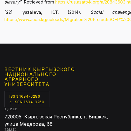
slavery”
. Retrieved from
https://rus.azattyk.org/a/28843683.ht
[22] Iyazalieva, K.T. (2014).
Social challe
https://www.auca.kg/uploads/Migration%20Projects/CEP%20OS
ВЕСТНИК КЫРГЫЗCКОГО
НАЦИОНАЛЬНОГО
АГРАРНОГО
УНИВЕРСИТЕТА
ISSN 1694-6286
e-ISSN 1694-9250
АДРЕС
720005, Кыргызская Республика, г. Бишкек,
улица Медерова, 68
EMAIL