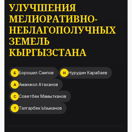
УЛУЧШЕНИЯ
МЕЛИОРАТИВНО-
НЕБЛАГОПОЛУЧНЫХ
ЗЕМЕЛЬ
КЫРГЫЗСТАНА
Борошил Саипов
Нурудин Карабаев
Б
Н
Аманжол Атаханов
А
Советбек Мамытканов
С
Талгарбек Ызыканов
Т