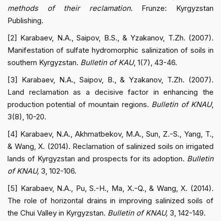
methods of their reclamation
. Frunze: Kyrgyzstan
Publishing.
[2] Karabaev, N.A., Saipov, B.S., & Yzakanov, T.Zh. (2007).
Manifestation of sulfate hydromorphic salinization of soils in
southern Kyrgyzstan.
Bulletin of KAU
, 1(7), 43-46.
[3] Karabaev, N.A., Saipov, B., & Yzakanov, T.Zh. (2007).
Land reclamation as a decisive factor in enhancing the
production potential of mountain regions.
Bulletin of KNAU
,
3(8), 10-20.
[4] Karabaev, N.A., Akhmatbekov, M.A., Sun, Z.-S., Yang, T.,
& Wang, X. (2014). Reclamation of salinized soils on irrigated
lands of Kyrgyzstan and prospects for its adoption.
Bulletin
of KNAU,
3, 102-106.
[5] Karabaev, N.A., Pu, S.-H., Ma, X.-Q., & Wang, X. (2014).
The role of horizontal drains in improving salinized soils of
the Chui Valley in Kyrgyzstan.
Bulletin of KNAU,
3, 142-149.