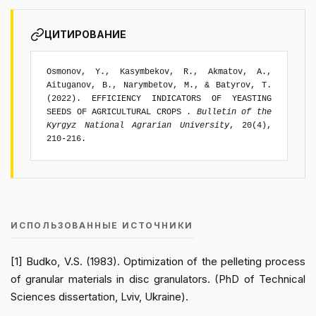
ЦИТИРОВАНИЕ
Osmonov, Y., Kasymbekov, R., Akmatov, A.,
Aituganov, B., Narymbetov, M., & Batyrov, T.
(2022). EFFICIENCY INDICATORS OF YEASTING
SEEDS OF AGRICULTURAL CROPS .
Bulletin of the
Kyrgyz National Agrarian University
, 20(4),
210-216.
ИСПОЛЬЗОВАННЫЕ ИСТОЧНИКИ
[1] Budko, V.S. (1983). Optimization of the pelleting process
of granular materials in disc granulators. (PhD of Technical
Sciences dissertation, Lviv, Ukraine).