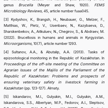
genus
Brucella
(Meyer and Shaw, 1920).
FEMS
Microbiology Reviews,
45, article number fuaa045.
[3] Kydyshov, K., Brangsh, H., Neubauer, G., Melzer, F.,
Matthias, W., Pletz, V., Usenbaev, N., Kazybaeva, D.,
Sharskenbekov, A., Aitkuluev, N., Chegirov, S., & Abdraev, M.
(2022). Brucellosis in humans and animals in Kyrgyzstan.
Microorganisms,
10(7), article number 1293.
[4] Sultanov, A.A., & Abutalip, A.A. (2013). Tasks of
epizootological monitoring in the Republic of Kazakhstan. In
Proceedings of the off-site meeting of the Committee on
Agrarian Issues of the Majilis of the Parliament of the
Republic of Kazakhstan: Problems and prospects of
ensuring veterinary safety in livestock farming in
Kazakhstan
(pp. 123-127). Almaty.
[5] Iskandarov, M.I., Gulyukin, M.I., Gulyukin, A.M.,
Iskandarova, S.S., Albertyan, M.P., Fedorov, A.I., Sleptsov,