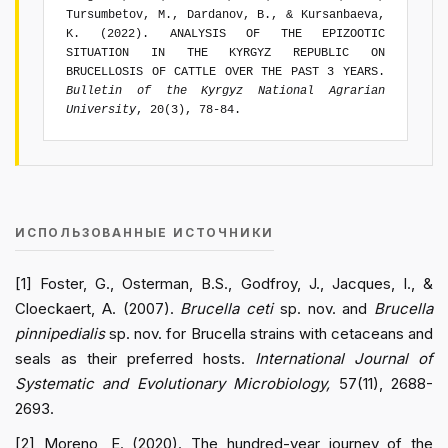
Tursumbetov, M., Dardanov, B., & Kursanbaeva,
K. (2022). ANALYSIS OF THE EPIZOOTIC
SITUATION IN THE KYRGYZ REPUBLIC ON
BRUCELLOSIS OF CATTLE OVER THE PAST 3 YEARS.
Bulletin of the Kyrgyz National Agrarian
University
, 20(3), 78-84.
ИСПОЛЬЗОВАННЫЕ ИСТОЧНИКИ
[1] Foster, G., Osterman, B.S., Godfroy, J., Jacques, I., &
Cloeckaert, A. (2007).
Brucella ceti
sp. nov. and
Brucella
pinnipedialis
sp. nov. for Brucella strains with cetaceans and
seals as their preferred hosts.
International Journal of
Systematic and Evolutionary Microbiology,
57(11), 2688-
2693.
[2] Moreno, E. (2020). The hundred-year journey of the