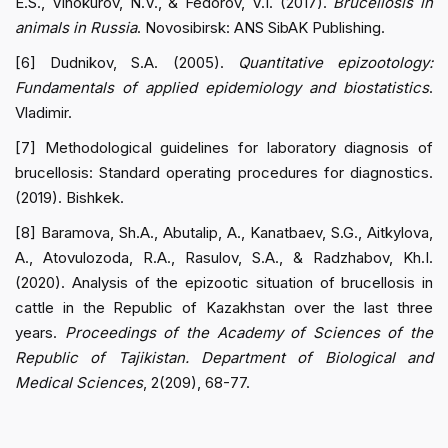
E.S., Vinokurov, N.V., & Fedorov, V.I. (2017).
Brucellosis in
animals in Russia
. Novosibirsk: ANS SibAK Publishing.
[6] Dudnikov, S.A. (2005).
Quantitative epizootology:
Fundamentals of applied epidemiology and biostatistics
.
Vladimir.
[7] Methodological guidelines for laboratory diagnosis of
brucellosis: Standard operating procedures for diagnostics.
(2019). Bishkek.
[8] Baramova, Sh.A., Abutalip, A., Kanatbaev, S.G., Aitkylova,
A., Atovulozoda, R.A., Rasulov, S.A., & Radzhabov, Kh.I.
(2020). Analysis of the epizootic situation of brucellosis in
cattle in the Republic of Kazakhstan over the last three
years.
Proceedings of the Academy of Sciences of the
Republic of Tajikistan. Department of Biological and
Medical Sciences
, 2(209), 68-77.