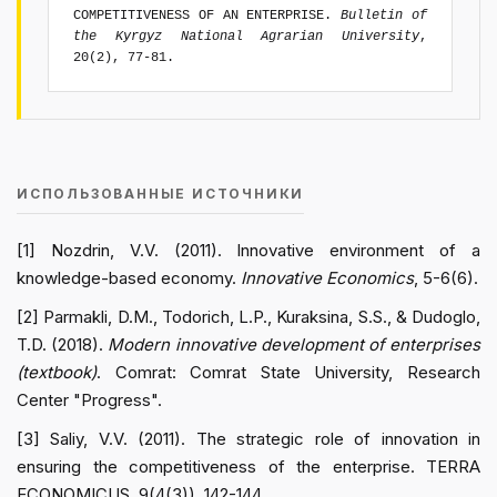
COMPETITIVENESS OF AN ENTERPRISE.
Bulletin of
the Kyrgyz National Agrarian University
,
20(2), 77-81.
ИСПОЛЬЗОВАННЫЕ ИСТОЧНИКИ
[1] Nozdrin, V.V. (2011). Innovative environment of a
knowledge-based economy.
Innovative Economics
, 5-6(6).
[2] Parmakli, D.M., Todorich, L.P., Kuraksina, S.S., & Dudoglo,
T.D. (2018).
Modern innovative development of enterprises
(textbook)
. Comrat: Comrat State University, Research
Center "Progress".
[3] Saliy, V.V. (2011). The strategic role of innovation in
ensuring the competitiveness of the enterprise. TERRA
ECONOMICUS, 9(4(3)), 142-144.