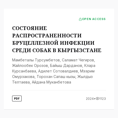
OPEN ACCESS
СОСТОЯНИЕ
РАСПРОСТРАНЕННОСТИ
БРУЦЕЛЛЕЗНОЙ ИНФЕКЦИИ
СРЕДИ СОБАК В КЫРГЫЗСТАНЕ
Мамбеталы Турсумбетов
,
Саламат Чегиров
,
Жайлообек Орозов
,
Байыш Дарданов
,
Клара
Курсанбаева
,
Адилет Сотовалдиев
,
Мээрим
Омурзакова
,
Торохан Сапаш кызы
,
Жылдыз
Телтаева
,
Айдана Муканбетова
2024
•
1123
PDF