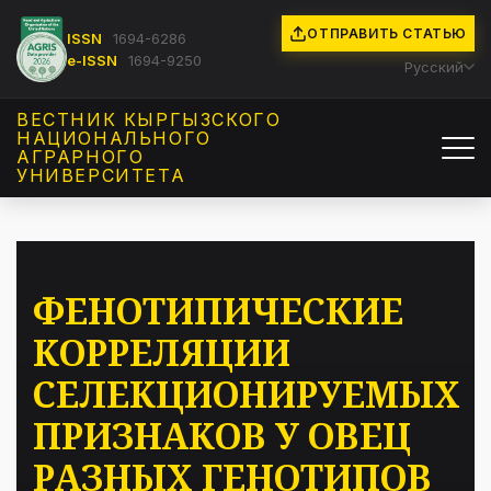
ОТПРАВИТЬ СТАТЬЮ
ISSN
1694-6286
e-ISSN
1694-9250
Русский
ВЕСТНИК КЫРГЫЗCКОГО
НАЦИОНАЛЬНОГО
АГРАРНОГО
УНИВЕРСИТЕТА
ФЕНОТИПИЧЕСКИЕ
КОРРЕЛЯЦИИ
СЕЛЕКЦИОНИРУЕМЫХ
ПРИЗНАКОВ У ОВЕЦ
РАЗНЫХ ГЕНОТИПОВ