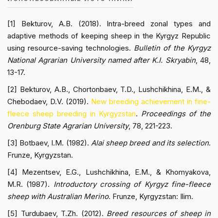
[1] Bekturov, A.B. (2018). Intra-breed zonal types and
adaptive methods of keeping sheep in the Kyrgyz Republic
using resource-saving technologies.
Bulletin of the Kyrgyz
National Agrarian University named after K.I. Skryabin
, 48,
13-17.
[2] Bekturov, A.B., Chortonbaev, T.D., Lushchikhina, E.M., &
Chebodaev, D.V. (2019).
New breeding achievement in fine-
fleece sheep breeding in Kyrgyzstan
.
Proceedings of the
Orenburg State Agrarian University
, 78, 221-223.
[3] Botbaev, I.M. (1982).
Alai sheep breed and its selection
.
Frunze, Kyrgyzstan.
[4] Mezentsev, E.G., Lushchikhina, E.M., & Khomyakova,
M.R. (1987).
Introductory crossing of Kyrgyz fine-fleece
sheep with Australian Merino
. Frunze, Kyrgyzstan: Ilim.
[5] Turdubaev, T.Zh. (2012).
Breed resources of sheep in