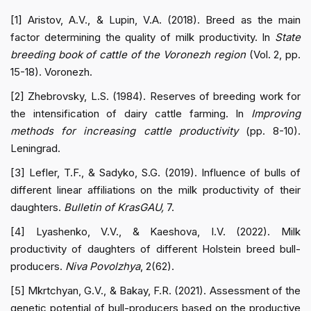
[1] Aristov, A.V., & Lupin, V.A. (2018). Breed as the main
factor determining the quality of milk productivity. In
State
breeding book of cattle of the Voronezh region
(Vol. 2, pp.
15-18). Voronezh.
[2] Zhebrovsky, L.S. (1984). Reserves of breeding work for
the intensification of dairy cattle farming. In
Improving
methods for increasing cattle productivity
(pp. 8-10).
Leningrad.
[3] Lefler, T.F., & Sadyko, S.G. (2019). Influence of bulls of
different linear affiliations on the milk productivity of their
daughters.
Bulletin of KrasGAU,
7.
[4] Lyashenko, V.V., & Kaeshova, I.V. (2022). Milk
productivity of daughters of different Holstein breed bull-
producers.
Niva Povolzhya
, 2(62).
[5] Mkrtchyan, G.V., & Bakay, F.R. (2021). Assessment of the
genetic potential of bull-producers based on the productive