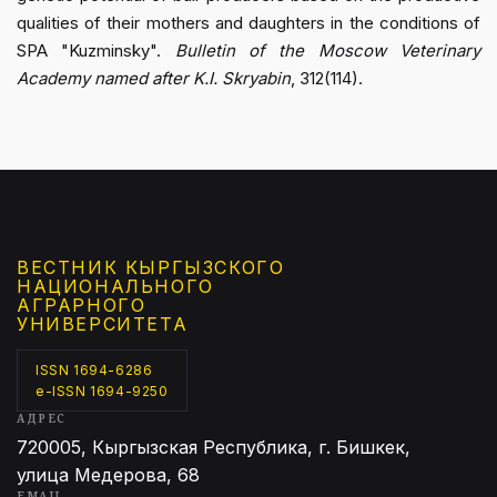
qualities of their mothers and daughters in the conditions of
SPA "Kuzminsky".
Bulletin of the Moscow Veterinary
Academy named after K.I. Skryabin
, 312(114).
ВЕСТНИК КЫРГЫЗCКОГО
НАЦИОНАЛЬНОГО
АГРАРНОГО
УНИВЕРСИТЕТА
ISSN 1694-6286
e-ISSN 1694-9250
АДРЕС
720005, Кыргызская Республика, г. Бишкек,
улица Медерова, 68
EMAIL